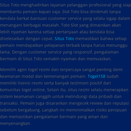
Situs Toto menghadirkan layanan pelanggan profesional yang siap
membantu pemain kapan saja. Slot Toto bisa dinikmati tanpa
kendala berkat bantuan customer service yang selalu sigap dalam
menangani berbagai masalah. Toto Slot yang dimainkan akan
lebih nyaman karena setiap pertanyaan atau kendala bisa
diselesaikan dengan cepat.
Situs Toto
memastikan bahwa setiap
pemain mendapatkan pelayanan terbaik tanpa harus menunggu
lama. Dengan customer service yang responsif, pengalaman
bermain di Situs Toto semakin nyaman dan memuaskan.
Memilih agen togel resmi dan terpercaya sangat penting demi
keamanan modal dan kemenangan pemain.
Togel158
sudah
memiliki lisensi resmi serta banyak testimoni positif dari
komunitas togel online. Selain itu, situs resmi selalu menerapkan
sistem keamanan canggih untuk melindungi data pribadi dan
transaksi. Pemain juga disarankan mengecek review dan reputasi
sebelum bergabung. Langkah ini meminimalkan risiko penipuan
dan memastikan pengalaman bermain yang aman dan
menyenangkan.