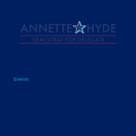
My Story
Priorities
Donate
Endorsements
Events
Press
Contact Me
Join The Team
Select Page
My Story
Priorities
Donate
Endorsements