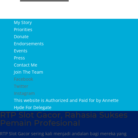
My Story
Priorities
Donate
Endorsements
Events
Press
Contact Me
Join The Team
Facebook
Twitter
Instagram
This website is Authorized and Paid for by Annette
Hyde For Delegate
RTP Slot Gacor, Rahasia Sukses
Pemain Profesional
RTP Slot Gacor sering kali menjadi andalan bagi mereka yang