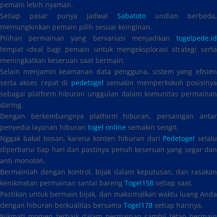
pemain lebih nyaman.
Setiap pasar punya jadwal
Sabatoto
undian berbeda,
memungkinkan pemain pilih sesuai keinginan.
Pilihan permainan yang bervariasi menjadikan
togelpede.id
tempat ideal bagi pemain untuk mengeksplorasi strategi serta
meningkatkan keseruan saat bermain.
Selain menjamin keamanan data pengguna, sistem yang efisien
serta akses cepat di
pedetogel
semakin memperkokoh posisiny
sebagai platform hiburan unggulan dalam komunitas permainan
daring.
Dengan berkembangnya platform hiburan, persaingan antar
penyedia layanan hiburan
togel online
semakin sengit.
Nggak bakal bosan, karena konten hiburan dari
Pedetogel
selalu
diperbarui tiap hari dan pastinya penuh keseruan yang segar dan
anti monoton.
Bermainlah dengan kontrol, bijak dalam keputusan, dan rasakan
kenikmatan permainan santai bareng
Togel158
setiap saat.
Pastikan untuk bermain bijak, dan maksimalkan waktu luang Anda
dengan hiburan berkualitas bersama
Togel178
setiap harinya.
Nikmati momen terbaik dalam permainan sambil tetap bermain