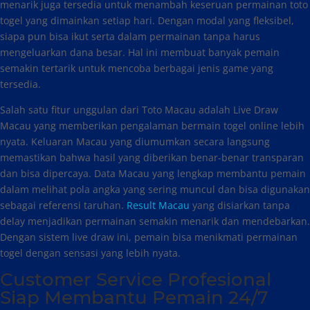
menarik juga tersedia untuk menambah keseruan permainan toto
togel yang dimainkan setiap hari. Dengan modal yang fleksibel,
siapa pun bisa ikut serta dalam permainan tanpa harus
mengeluarkan dana besar. Hal ini membuat banyak pemain
semakin tertarik untuk mencoba berbagai jenis game yang
tersedia.
Salah satu fitur unggulan dari Toto Macau adalah Live Draw
Macau yang memberikan pengalaman bermain togel online lebih
nyata. Keluaran Macau yang diumumkan secara langsung
memastikan bahwa hasil yang diberikan benar-benar transparan
dan bisa dipercaya. Data Macau yang lengkap membantu pemain
dalam melihat pola angka yang sering muncul dan bisa digunakan
sebagai referensi taruhan.
Result Macau
yang disiarkan tanpa
delay menjadikan permainan semakin menarik dan mendebarkan.
Dengan sistem live draw ini, pemain bisa menikmati permainan
togel dengan sensasi yang lebih nyata.
Customer Service Profesional
Siap Membantu Pemain 24/7