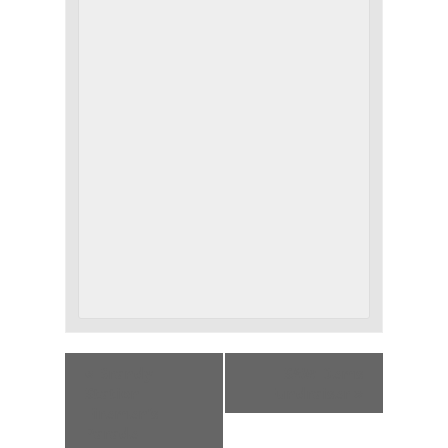
«
Brandy
SAW Dems
Station
Fundraiser
»
Firemen’s
Parade