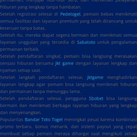
hiburan yang lengkap tanpa hambatan.
Setelah registrasi selesai di
Pedetogel
, pemain bebas menikmat
semua fasilitas dan layanan premium yang telah dirancang untuk
keseruan tanpa batas.
Setelah itu, mereka dapat segera bermain dan menikmati semua
layanan unggulan yang tersedia di
Sabatoto
untuk pengalaman
permainan terbaik.
Setelah pendaftaran singkat, pemain bisa langsung merasakan
sensasi hiburan bersama
Jkt game
dengan layanan lengkap dan
nyaman setiap saat.
Setelah langkah pendaftaran selesai,
jktgame
menghadirkan
layanan lengkap agar pemain bisa langsung menikmati hiburan
dan permainan tanpa menunggu lama.
Setelah pendaftaran selesai, pengguna
Sbobet
bisa langsun
bermain dan menikmati berbagai layanan hiburan yang lengkap
dan menyenangkan.
Popularitas
Bandar Toto Togel
meningkat pesat karena kombinasi
promo terbaru, bonus menarik, dan sistem payout yang cepat
membuat setiap pemain merasa dihargai saat mengikuti setiap