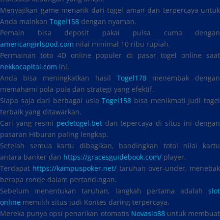
Menyajikan game menarik dari togel aman dan terpercaya untuk
Anda mainkan
Togel158
dengan nyaman.
Pemain bisa deposit pakai pulsa cuma dengan
americangirlspod.com
nilai minimal 10 ribu rupiah.
Permainan toto 4D online populer di pasar togel online saat
nekkocapital.com
ini.
Anda bisa meningkatkan hasil
Togel178
menembak dengan
memahami pola-pola dan strategi yang efektif.
Siapa saja dari berbagai usia
Togel158
bisa menikmati judi toge
terbaik yang ditawarkan.
Cari yang resmi
pedetogel.bet
dan tepercaya di situs ini denga
pasaran Hiburan paling lengkap.
Setelah semua kartu dibagikan, bandingkan total nilai kartu
antara banker dan
https://gracesguidebook.com/
player.
Terdapat
https://kampuspoker.net/
taruhan over-under, menebak
berapa ronde dalam pertandingan.
Sebelum menentukan taruhan, langkah pertama adalah
slot
online
memilih situs judi Kontes daring terpercaya.
Mereka punya opsi penarikan otomatis
Novaslo88
untuk membua