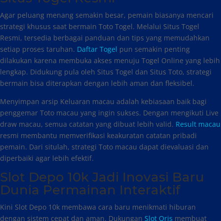
Agar peluang menang semakin besar, pemain biasanya mencari
strategi khusus saat bermain Toto Togel. Melalui Situs Togel
Resmi, tersedia berbagai panduan dan tips yang memudahkan
setiap proses taruhan.
Daftar Togel
pun semakin penting
dilakukan karena membuka akses menuju Togel Online yang lebih
lengkap. Didukung pula oleh Situs Togel dan Situs Toto, strategi
bermain bisa diterapkan dengan lebih aman dan fleksibel.
Menyimpan arsip Keluaran macau adalah kebiasaan baik bagi
penggemar Toto macau yang ingin sukses. Dengan mengikuti Live
draw macau, semua catatan yang dibuat lebih valid.
Result macau
resmi membantu memverifikasi keakuratan catatan pribadi
pemain. Dari situlah, strategi Toto macau dapat dievaluasi dan
diperbaiki agar lebih efektif.
Slot Depo 10k Jadi Inovasi Baru
Dunia Permainan Interaktif
Kini Slot Depo 10k membawa cara baru menikmati hiburan
dengan sistem cepat dan aman. Dukungan
Slot Qris
membuat