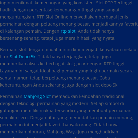
ingin menikmati kemenangan yang konsisten. Slot RTP Tertinggi
hadir dengan persentase kemenangan tinggi yang sangat
menguntungkan. RTP Slot Online menyediakan berbagai jenis
permainan dengan peluang menang besar, menjadikannya favorit
di kalangan pemain. Dengan
rtp slot
, Anda tidak hanya
bersenang-senang, tetapi juga meraih hasil yang nyata.
Bermain slot dengan modal minim kini menjadi kenyataan melalui
fitur
Slot Depo 5k
. Tidak hanya terjangkau, tetapi juga
memberikan akses ke berbagai slot gacor dengan RTP tinggi.
Layanan ini sangat ideal bagi pemain yang ingin bermain secara
santai namun tetap berpeluang menang besar. Coba
keberuntungan Anda sekarang juga dengan slot depo 5k.
Permainan
Mahjong Slot
memadukan keindahan tradisional
dengan teknologi permainan yang modern. Setiap simbol di
gulungan memiliki makna tersendiri yang membuat permainan
semakin seru. Dengan fitur yang memudahkan pemain menang,
permainan ini menjadi favorit banyak orang. Tidak hanya
memberikan hiburan, Mahjong Ways juga menghadirkan