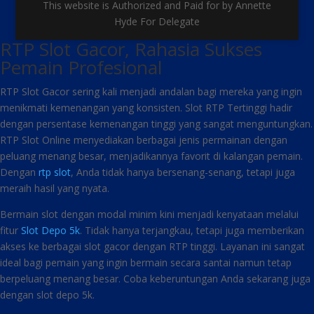
This website is Authorized and Paid for by Annette
Hyde For Delegate
RTP Slot Gacor, Rahasia Sukses
Pemain Profesional
RTP Slot Gacor sering kali menjadi andalan bagi mereka yang ingin
menikmati kemenangan yang konsisten. Slot RTP Tertinggi hadir
dengan persentase kemenangan tinggi yang sangat menguntungkan.
RTP Slot Online menyediakan berbagai jenis permainan dengan
peluang menang besar, menjadikannya favorit di kalangan pemain.
Dengan
rtp slot
, Anda tidak hanya bersenang-senang, tetapi juga
meraih hasil yang nyata.
Bermain slot dengan modal minim kini menjadi kenyataan melalui
fitur
Slot Depo 5k
. Tidak hanya terjangkau, tetapi juga memberikan
akses ke berbagai slot gacor dengan RTP tinggi. Layanan ini sangat
ideal bagi pemain yang ingin bermain secara santai namun tetap
berpeluang menang besar. Coba keberuntungan Anda sekarang juga
dengan slot depo 5k.