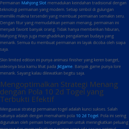
Permainan
Mahjong Slot
memadukan keindahan tradisional dengan
teknologi permainan yang modern. Setiap simbol di gulungan
memiliki makna tersendiri yang membuat permainan semakin seru.
Dengan fitur yang memudahkan pemain menang, permainan ini
menjadi favorit banyak orang. Tidak hanya memberikan hiburan,
Mahjong Ways juga menghadirkan pengalaman budaya yang
menarik. Semua itu membuat permainan ini layak dicoba oleh siapa
saja.
Skin limited edition ini punya animasi finisher yang keren banget,
videonya bisa kamu lihat pada
Jktgame
. Banyak game punya lore
menarik. Sayang kalau dilewatkan begitu saja.
Mengoptimalkan Strategi Menang
dengan Pola 10 2d Togel yang
Terbukti Efektif
Menguasai strategi permainan togel adalah kunci sukses. Salah
satunya adalah dengan memahami pola
10 2d Togel
. Pola ini sering
digunakan oleh pemain berpengalaman untuk meningkatkan peluang
menang dan memanfaatkan pasaran yang ada secara optimal.