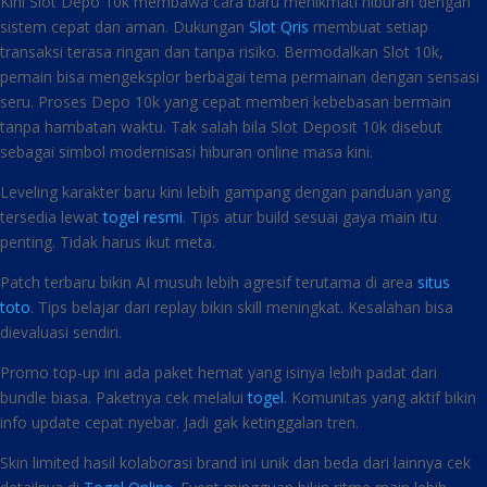
Kini Slot Depo 10k membawa cara baru menikmati hiburan dengan
sistem cepat dan aman. Dukungan
Slot Qris
membuat setiap
transaksi terasa ringan dan tanpa risiko. Bermodalkan Slot 10k,
pemain bisa mengeksplor berbagai tema permainan dengan sensasi
seru. Proses Depo 10k yang cepat memberi kebebasan bermain
tanpa hambatan waktu. Tak salah bila Slot Deposit 10k disebut
sebagai simbol modernisasi hiburan online masa kini.
Leveling karakter baru kini lebih gampang dengan panduan yang
tersedia lewat
togel resmi
. Tips atur build sesuai gaya main itu
penting. Tidak harus ikut meta.
Patch terbaru bikin AI musuh lebih agresif terutama di area
situs
toto
. Tips belajar dari replay bikin skill meningkat. Kesalahan bisa
dievaluasi sendiri.
Promo top-up ini ada paket hemat yang isinya lebih padat dari
bundle biasa. Paketnya cek melalui
togel
. Komunitas yang aktif bikin
info update cepat nyebar. Jadi gak ketinggalan tren.
Skin limited hasil kolaborasi brand ini unik dan beda dari lainnya cek