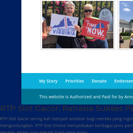
My Story
Priorities
Donate
Endorse
This website is Authorized and Paid for by Ann
RTP Slot Gacor, Rahasia Sukses P
RTP Slot Gacor sering kali menjadi andalan bagi mereka yang ing
menguntungkan. RTP Slot Online menyediakan berbagai jenis pe
senang, tetapi juga meraih hasil yang nyata.