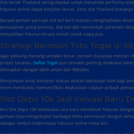
Slot server Thailand sering dipakai untuk menandai performa sist
hiburan online dapat berjalan lancar. Situs slot Thailand biasany
Banyak pemain percaya slot bet kecil mampu menghadirkan keser
kemudahan untuk pemula. Slot bet 400 menambah adrenalin denga
menjadikan hiburan terasa ramah untuk siapa pun.
Strategi Bermain Toto Togel di Si
Agar peluang menang semakin besar, pemain biasanya mencari str
proses taruhan.
Daftar Togel
pun semakin penting dilakukan karena
diterapkan dengan lebih aman dan fleksibel.
Menyimpan arsip Keluaran macau adalah kebiasaan baik bagi peng
resmi membantu memverifikasi keakuratan catatan pribadi pemain. D
Slot Depo 10k Jadi Inovasi Baru D
Kini Slot Depo 10k membawa cara baru menikmati hiburan denga
pemain bisa mengeksplor berbagai tema permainan dengan sensasi
sebagai simbol modernisasi hiburan online masa kini.