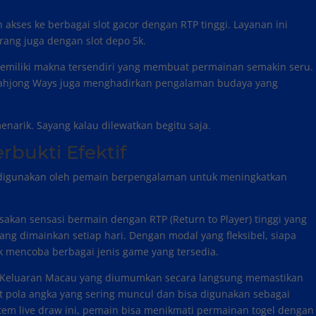
 akses ke berbagai slot gacor dengan RTP tinggi. Layanan ini
ang juga dengan slot depo 5k.
emiliki makna tersendiri yang membuat permainan semakin seru.
Mahjong Ways juga menghadirkan pengalaman budaya yang
narik. Sayang kalau dilewatkan begitu saja.
bukti Efektif
ng digunakan oleh pemain berpengalaman untuk meningkatkan
akan sensasi bermain dengan RTP (Return to Player) tinggi yang
ng dimainkan setiap hari. Dengan modal yang fleksibel, siapa
k mencoba berbagai jenis game yang tersedia.
ta. Keluaran Macau yang diumumkan secara langsung memastikan
 pola angka yang sering muncul dan bisa digunakan sebagai
em live draw ini, pemain bisa menikmati permainan togel dengan