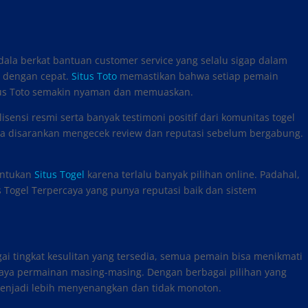
dala berkat bantuan customer service yang selalu sigap dalam
n dengan cepat.
Situs Toto
memastikan bahwa setiap pemain
tus Toto semakin nyaman dan memuaskan.
isensi resmi serta banyak testimoni positif dari komunitas togel
juga disarankan mengecek review dan reputasi sebelum bergabung.
entukan
Situs Togel
karena terlalu banyak pilihan online. Padahal,
Togel Terpercaya yang punya reputasi baik dan sistem
i tingkat kesulitan yang tersedia, semua pemain bisa menikmati
aya permainan masing-masing. Dengan berbagai pilihan yang
enjadi lebih menyenangkan dan tidak monoton.