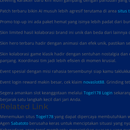
Leveling karakter baru kini lebih gampang dengan panduan yang 
Patch terbaru bikin AI musuh lebih agresif terutama di area
situs 
Promo top-up ini ada paket hemat yang isinya lebih padat dari bu
Skin limited hasil kolaborasi brand ini unik dan beda dari lainnya 
Skin hero terbaru hadir dengan animasi dan efek unik, pastikan s
Skin kolaborasi game klasik hadir dengan sentuhan nostalgia dan e
panjang. Koordinasi tim jadi lebih efisien di momen krusial.
Event spesial dengan misi rahasia tersembunyi siap kamu taklukka
Event login reward makin besar, cek klaim
novaslot88
. Grinding te
Segera amankan slot keanggotaan melalui
Togel178 Login
sekarang
berjarak satu langkah kecil dari jari Anda.
Related Link
Menemukan situs
Togel178
yang dapat dipercaya membutuhkan wak
Agen
Sabatoto
berusaha keras untuk menciptakan situasi yang n
Keberadaan agen togel membantu menciptakan suasana yang ny