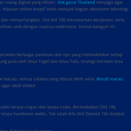
n ruang digital yang efisien.
Slot gacor Thailand
menjaga agar
, hiburan online kreatif telah menjadi bagian ekosistem teknologi.
 dan menyenangkan. Slot bet 100 menawarkan kecepatan serta
ilihan unik dengan nuansa sederhana. Semua kategori ini
, tersedia berbagai panduan dan tips yang memudahkan setiap
 pula oleh Situs Togel dan Situs Toto, strategi bermain bisa
 macau, semua catatan yang dibuat lebih valid.
Result macau
agar lebih efektif.
aksi terasa ringan dan tanpa risiko. Bermodalkan Slot 10k,
npa hambatan waktu. Tak salah bila Slot Deposit 10k disebut