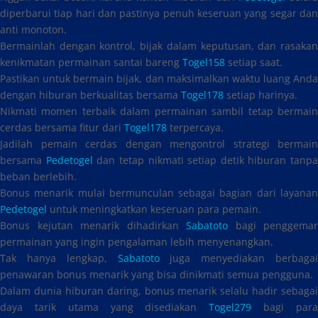
diperbarui tiap hari dan pastinya penuh keseruan yang segar dan
anti monoton.
Bermainlah dengan kontrol, bijak dalam keputusan, dan rasakan
kenikmatan permainan santai bareng
Togel158
setiap saat.
Pastikan untuk bermain bijak, dan maksimalkan waktu luang Anda
dengan hiburan berkualitas bersama
Togel178
setiap harinya.
Nikmati momen terbaik dalam permainan sambil tetap bermain
cerdas bersama fitur dari
Togel178
terpercaya.
Jadilah pemain cerdas dengan mengontrol strategi bermain
bersama
Pedetogel
dan tetap nikmati setiap detik hiburan tanpa
beban berlebih.
Bonus menarik mulai bermunculan sebagai bagian dari layanan
Pedetogel
untuk meningkatkan keseruan para pemain.
Bonus kejutan menarik dihadirkan
Sabatoto
bagi penggemar
permainan yang ingin pengalaman lebih menyenangkan.
Tak hanya lengkap,
Sabatoto
juga menyediakan berbagai
penawaran bonus menarik yang bisa dinikmati semua pengguna.
Dalam dunia hiburan daring, bonus menarik selalu hadir sebagai
daya tarik utama yang disediakan
Togel279
bagi par