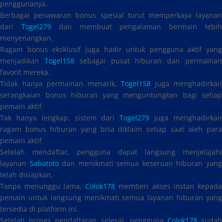
penggunanya.
Berbagai penawaran bonus spesial turut memperkaya layanan
dari
Togel279
dan membuat pengalaman bermain lebi
menyenangkan.
Ragam bonus eksklusif juga hadir untuk pengguna aktif yang
menjadikan
Togel158
sebagai pusat hiburan dan permaina
favorit mereka.
Tidak hanya permainan menarik,
Togel158
juga menghadirkan
serangkaian bonus hiburan yang menguntungkan bagi setiap
pemain aktif.
Tak hanya lengkap, sistem dari
Togel279
juga menghadirka
ragam bonus hiburan yang bisa diklaim setiap saat oleh para
pemain aktif.
Setelah mendaftar, pengguna dapat langsung menjelajahi
layanan
Sabatoto
dan menikmati semua keseruan hiburan yan
telah disiapkan.
Tanpa menunggu lama,
Colok178
memberi akses instan kepad
pemain untuk langsung menikmati semua layanan hiburan yang
tersedia di platform ini.
Setelah proses pendaftaran selesai, pengguna
Colok178
suda