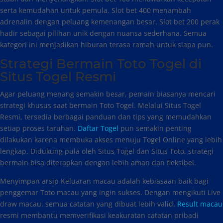
serta kemudahan untuk pemula. Slot bet 400 menambah
adrenalin dengan peluang kemenangan besar. Slot bet 200 perak
hadir sebagai pilihan unik dengan nuansa sederhana. Semua
kategori ini menjadikan hiburan terasa ramah untuk siapa pun.
Strategi Bermain Toto Togel di
Situs Togel Resmi
Agar peluang menang semakin besar, pemain biasanya mencari
strategi khusus saat bermain Toto Togel. Melalui Situs Togel
Resmi, tersedia berbagai panduan dan tips yang memudahkan
setiap proses taruhan.
Daftar Togel
pun semakin penting
dilakukan karena membuka akses menuju Togel Online yang lebih
lengkap. Didukung pula oleh Situs Togel dan Situs Toto, strategi
bermain bisa diterapkan dengan lebih aman dan fleksibel.
Menyimpan arsip Keluaran macau adalah kebiasaan baik bagi
penggemar Toto macau yang ingin sukses. Dengan mengikuti Live
draw macau, semua catatan yang dibuat lebih valid.
Result macau
resmi membantu memverifikasi keakuratan catatan pribadi