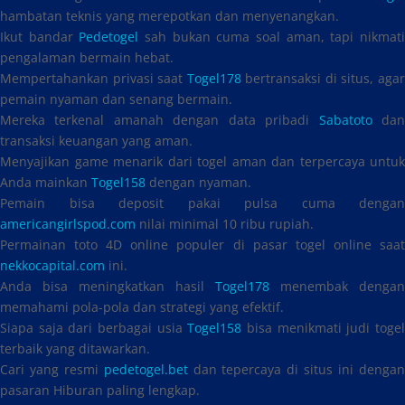
hambatan teknis yang merepotkan dan menyenangkan.
Ikut bandar
Pedetogel
sah bukan cuma soal aman, tapi nikmat
pengalaman bermain hebat.
Mempertahankan privasi saat
Togel178
bertransaksi di situs, aga
pemain nyaman dan senang bermain.
Mereka terkenal amanah dengan data pribadi
Sabatoto
da
transaksi keuangan yang aman.
Menyajikan game menarik dari togel aman dan terpercaya untuk
Anda mainkan
Togel158
dengan nyaman.
Pemain bisa deposit pakai pulsa cuma dengan
americangirlspod.com
nilai minimal 10 ribu rupiah.
Permainan toto 4D online populer di pasar togel online saat
nekkocapital.com
ini.
Anda bisa meningkatkan hasil
Togel178
menembak dengan
memahami pola-pola dan strategi yang efektif.
Siapa saja dari berbagai usia
Togel158
bisa menikmati judi toge
terbaik yang ditawarkan.
Cari yang resmi
pedetogel.bet
dan tepercaya di situs ini denga
pasaran Hiburan paling lengkap.