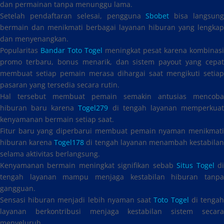
dan permainan tanpa menunggu lama.
Setelah pendaftaran selesai, pengguna
Sbobet
bisa langsun
bermain dan menikmati berbagai layanan hiburan yang lengkap
dan menyenangkan.
Popularitas
Bandar Toto Togel
meningkat pesat karena kombinasi
promo terbaru, bonus menarik, dan sistem payout yang cepat
membuat setiap pemain merasa dihargai saat mengikuti setiap
pasaran yang tersedia secara rutin.
Hal tersebut membuat pemain semakin antusias mencoba
hiburan baru karena
Togel279
di tengah layanan memperkua
kenyamanan bermain setiap saat.
Fitur baru yang diperbarui membuat pemain nyaman menikmati
hiburan karena
Togel178
di tengah layanan menambah kestabila
selama aktivitas berlangsung.
Kenyamanan bermain meningkat signifikan sebab
Situs Togel
d
tengah layanan mampu menjaga kestabilan hiburan tanpa
gangguan.
Sensasi hiburan menjadi lebih nyaman saat
Toto Togel
di tenga
layanan berkontribusi menjaga kestabilan sistem secara
menyeluruh.