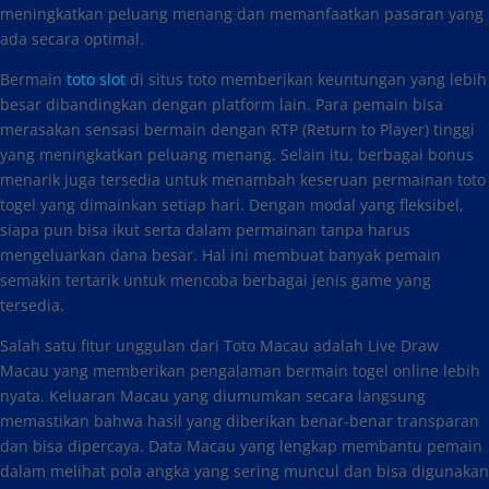
meningkatkan peluang menang dan memanfaatkan pasaran yang
ada secara optimal.
Bermain
toto slot
di situs toto memberikan keuntungan yang lebih
besar dibandingkan dengan platform lain. Para pemain bisa
merasakan sensasi bermain dengan RTP (Return to Player) tinggi
yang meningkatkan peluang menang. Selain itu, berbagai bonus
menarik juga tersedia untuk menambah keseruan permainan toto
togel yang dimainkan setiap hari. Dengan modal yang fleksibel,
siapa pun bisa ikut serta dalam permainan tanpa harus
mengeluarkan dana besar. Hal ini membuat banyak pemain
semakin tertarik untuk mencoba berbagai jenis game yang
tersedia.
Salah satu fitur unggulan dari Toto Macau adalah Live Draw
Macau yang memberikan pengalaman bermain togel online lebih
nyata. Keluaran Macau yang diumumkan secara langsung
memastikan bahwa hasil yang diberikan benar-benar transparan
dan bisa dipercaya. Data Macau yang lengkap membantu pemain
dalam melihat pola angka yang sering muncul dan bisa digunakan