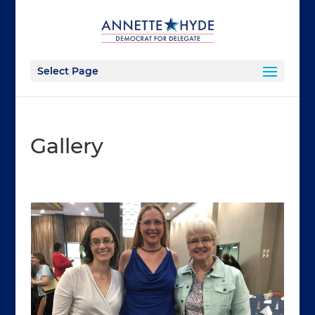
Select Page
Gallery