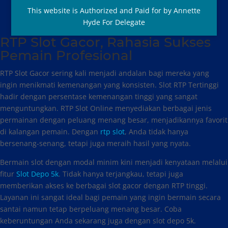
This website is Authorized and Paid for by Annette
Hyde For Delegate
RTP Slot Gacor, Rahasia Sukses
Pemain Profesional
RTP Slot Gacor sering kali menjadi andalan bagi mereka yang
ingin menikmati kemenangan yang konsisten. Slot RTP Tertinggi
hadir dengan persentase kemenangan tinggi yang sangat
menguntungkan. RTP Slot Online menyediakan berbagai jenis
permainan dengan peluang menang besar, menjadikannya favorit
di kalangan pemain. Dengan
rtp slot
, Anda tidak hanya
bersenang-senang, tetapi juga meraih hasil yang nyata.
Bermain slot dengan modal minim kini menjadi kenyataan melalui
fitur
Slot Depo 5k
. Tidak hanya terjangkau, tetapi juga
memberikan akses ke berbagai slot gacor dengan RTP tinggi.
Layanan ini sangat ideal bagi pemain yang ingin bermain secara
santai namun tetap berpeluang menang besar. Coba
keberuntungan Anda sekarang juga dengan slot depo 5k.