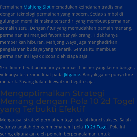
Permainan
Mahjong Slot
memadukan keindahan tradisional
dengan teknologi permainan yang modern. Setiap simbol di
gulungan memiliki makna tersendiri yang membuat permainan
semakin seru. Dengan fitur yang memudahkan pemain menang,
permainan ini menjadi favorit banyak orang. Tidak hanya
memberikan hiburan, Mahjong Ways juga menghadirkan
pengalaman budaya yang menarik. Semua itu membuat
permainan ini layak dicoba oleh siapa saja.
Skin limited edition ini punya animasi finisher yang keren banget,
videonya bisa kamu lihat pada
Jktgame
. Banyak game punya lore
menarik. Sayang kalau dilewatkan begitu saja.
Mengoptimalkan Strategi
Menang dengan Pola 10 2d Togel
yang Terbukti Efektif
Menguasai strategi permainan togel adalah kunci sukses. Salah
satunya adalah dengan memahami pola
10 2d Togel
. Pola ini
sering digunakan oleh pemain berpengalaman untuk