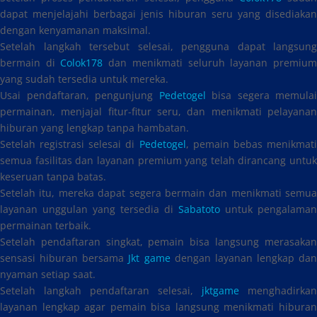
dapat menjelajahi berbagai jenis hiburan seru yang disediakan
dengan kenyamanan maksimal.
Setelah langkah tersebut selesai, pengguna dapat langsung
bermain di
Colok178
dan menikmati seluruh layanan premiu
yang sudah tersedia untuk mereka.
Usai pendaftaran, pengunjung
Pedetogel
bisa segera memulai
permainan, menjajal fitur-fitur seru, dan menikmati pelayanan
hiburan yang lengkap tanpa hambatan.
Setelah registrasi selesai di
Pedetogel
, pemain bebas menikmat
semua fasilitas dan layanan premium yang telah dirancang untuk
keseruan tanpa batas.
Setelah itu, mereka dapat segera bermain dan menikmati semua
layanan unggulan yang tersedia di
Sabatoto
untuk pengalaman
permainan terbaik.
Setelah pendaftaran singkat, pemain bisa langsung merasakan
sensasi hiburan bersama
Jkt game
dengan layanan lengkap dan
nyaman setiap saat.
Setelah langkah pendaftaran selesai,
jktgame
menghadirkan
layanan lengkap agar pemain bisa langsung menikmati hiburan