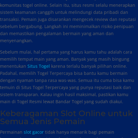
komunitas togel online. Selain itu, situs resmi selalu menerapkan
sistem keamanan canggih untuk melindungi data pribadi dan
transaksi. Pemain juga disarankan mengecek review dan reputasi
sebelum bergabung. Langkah ini meminimalkan risiko penipuan
dan memastikan pengalaman bermain yang aman dan
menyenangkan.
Sebelum mulai, hal pertama yang harus kamu tahu adalah cara
memilih tempat main yang aman. Banyak yang masih bingung
menentukan
Situs Togel
karena terlalu banyak pilihan online.
Padahal, memilih Togel Terpercaya bisa bantu kamu bermain
dengan nyaman tanpa rasa was-was. Semua itu cuma bisa kamu
temuin di Situs Togel Terpercaya yang punya reputasi baik dan
sistem transparan. Kalau ingin hasil maksimal, pastikan kamu
main di Togel Resmi lewat Bandar Togel yang sudah diakui.
Keberagaman Slot Online untuk
Semua Jenis Pemain
Permainan
slot gacor
tidak hanya menarik bagi pemain