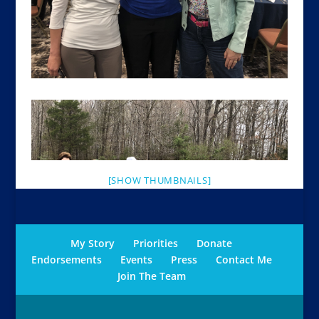
[SHOW THUMBNAILS]
My Story
Priorities
Donate
Endorsements
Events
Press
Contact Me
Join The Team