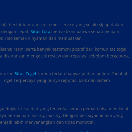
dala berkat bantuan customer service yang selalu sigap dalam
n dengan cepat.
Situs Toto
memastikan bahwa setiap pemain
tus Toto semakin nyaman dan memuaskan.
isensi resmi serta banyak testimoni positif dari komunitas togel
juga disarankan mengecek review dan reputasi sebelum bergabung.
entukan
Situs Togel
karena terlalu banyak pilihan online. Padahal,
Togel Terpercaya yang punya reputasi baik dan sistem
i tingkat kesulitan yang tersedia, semua pemain bisa menikmati
aya permainan masing-masing. Dengan berbagai pilihan yang
enjadi lebih menyenangkan dan tidak monoton.