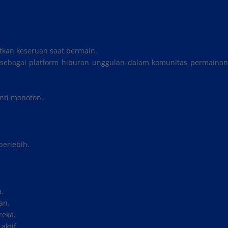
tkan keseruan saat bermain.
sebagai platform hiburan unggulan dalam komunitas permaina
anti monoton.
berlebih.
.
an.
reka.
ktif.