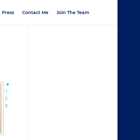
Press
Contact Me
Join The Team
◄
1
2
3