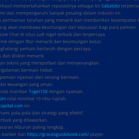
berhasil mempertahankan reputasinya sebagai bo
Sabatoto
terperca
hami dan mempengaruhi banyak pesaing dalam industri ini.
s permainan taruhan yang menarik dan memberikan kesempatan 
 yang akan membawa keuntungan dan kepuasan bagi para pemain.
 Live Chat di situs judi togel terbaik dan terpercaya.
ne dengan fitur menarik dan keuntungan besar.
ghalangi pemain bertaruh dengan percaya.
dan diskon menarik.
n teknis yang merepotkan dan menyenangkan.
engalaman bermain hebat.
ar pemain nyaman dan senang bermain.
ksi keuangan yang aman.
 Anda mainkan
Togel158
dengan nyaman.
com
nilai minimal 10 ribu rupiah.
capital.com
ini.
 pola-pola dan strategi yang efektif.
erbaik yang ditawarkan.
asaran Hiburan paling lengkap.
ra banker dan
https://gracesguidebook.com/
player.