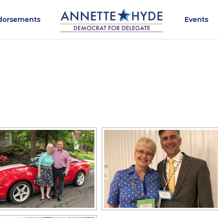
dorsements
Events
[SHOW SLIDESHOW]