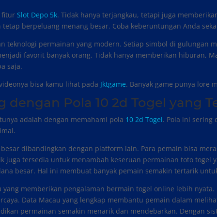
fitur
Slot Depo 5k
. Tidak hanya terjangkau, tetapi juga memberikan
n tetap berpeluang menang besar. Coba keberuntungan Anda sekar
 teknologi permainan yang modern. Setiap simbol di gulungan m
njadi favorit banyak orang. Tidak hanya memberikan hiburan, 
a saja.
, videonya bisa kamu lihat pada
Jktgame
. Banyak game punya lore me
dengan Pola 10 2d Togel yang Ter
 satunya adalah dengan memahami pola
10 2d Togel
. Pola ini seri
imal.
besar dibandingkan dengan platform lain. Para pemain bisa meras
k juga tersedia untuk menambah keseruan permainan toto togel ya
ana besar. Hal ini membuat banyak pemain semakin tertarik untu
cau yang memberikan pengalaman bermain togel online lebih nya
percaya. Data Macau yang lengkap membantu pemain dalam melihat
adikan permainan semakin menarik dan mendebarkan. Dengan sist