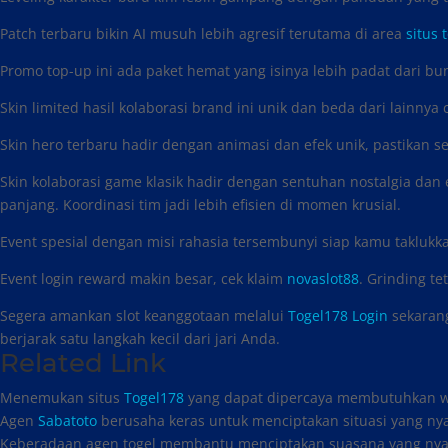
Patch terbaru bikin AI musuh lebih agresif terutama di area
situs 
Promo top-up ini ada paket hemat yang isinya lebih padat dari bu
Skin limited hasil kolaborasi brand ini unik dan beda dari lainnya 
Skin hero terbaru hadir dengan animasi dan efek unik, pastikan s
Skin kolaborasi game klasik hadir dengan sentuhan nostalgia dan e
panjang. Koordinasi tim jadi lebih efisien di momen krusial.
Event spesial dengan misi rahasia tersembunyi siap kamu taklukka
Event login reward makin besar, cek klaim
novaslot88
. Grinding te
Segera amankan slot keanggotaan melalui
Togel178 Login
sekarang
berjarak satu langkah kecil dari jari Anda.
Related Link
Menemukan situs
Togel178
yang dapat dipercaya membutuhkan wak
Agen
Sabatoto
berusaha keras untuk menciptakan situasi yang n
Keberadaan agen togel membantu menciptakan suasana yang ny