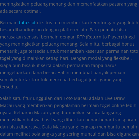
meningkatkan peluang menang dan memanfaatkan pasaran yang
ada secara optimal.
Bermain
toto slot
di situs toto memberikan keuntungan yang lebih
besar dibandingkan dengan platform lain. Para pemain bisa
merasakan sensasi bermain dengan RTP (Return to Player) tinggi
yang meningkatkan peluang menang. Selain itu, berbagai bonus
menarik juga tersedia untuk menambah keseruan permainan toto
togel yang dimainkan setiap hari. Dengan modal yang fleksibel,
siapa pun bisa ikut serta dalam permainan tanpa harus
mengeluarkan dana besar. Hal ini membuat banyak pemain
semakin tertarik untuk mencoba berbagai jenis game yang
tersedia.
Salah satu fitur unggulan dari Toto Macau adalah Live Draw
Macau yang memberikan pengalaman bermain togel online lebih
nyata. Keluaran Macau yang diumumkan secara langsung
memastikan bahwa hasil yang diberikan benar-benar transparan
dan bisa dipercaya. Data Macau yang lengkap membantu pemain
dalam melihat pola angka yang sering muncul dan bisa digunakan