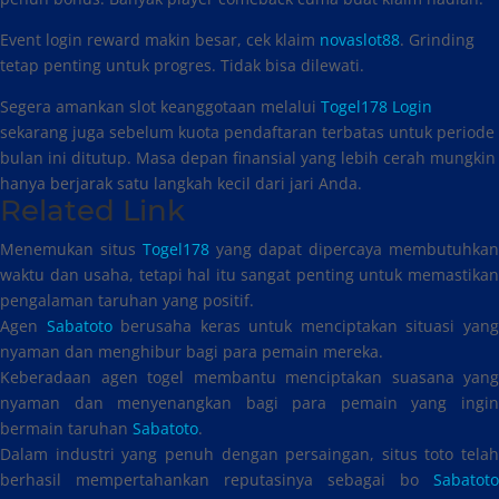
Event login reward makin besar, cek klaim
novaslot88
. Grinding
tetap penting untuk progres. Tidak bisa dilewati.
Segera amankan slot keanggotaan melalui
Togel178 Login
sekarang juga sebelum kuota pendaftaran terbatas untuk periode
bulan ini ditutup. Masa depan finansial yang lebih cerah mungkin
hanya berjarak satu langkah kecil dari jari Anda.
Related Link
Menemukan situs
Togel178
yang dapat dipercaya membutuhkan
waktu dan usaha, tetapi hal itu sangat penting untuk memastikan
pengalaman taruhan yang positif.
Agen
Sabatoto
berusaha keras untuk menciptakan situasi yan
nyaman dan menghibur bagi para pemain mereka.
Keberadaan agen togel membantu menciptakan suasana yang
nyaman dan menyenangkan bagi para pemain yang ingin
bermain taruhan
Sabatoto
.
Dalam industri yang penuh dengan persaingan, situs toto telah
berhasil mempertahankan reputasinya sebagai bo
Sabatoto