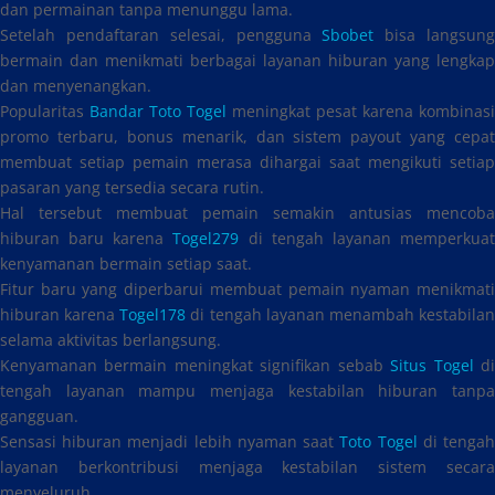
dan permainan tanpa menunggu lama.
Setelah pendaftaran selesai, pengguna
Sbobet
bisa langsun
bermain dan menikmati berbagai layanan hiburan yang lengkap
dan menyenangkan.
Popularitas
Bandar Toto Togel
meningkat pesat karena kombinasi
promo terbaru, bonus menarik, dan sistem payout yang cepat
membuat setiap pemain merasa dihargai saat mengikuti setiap
pasaran yang tersedia secara rutin.
Hal tersebut membuat pemain semakin antusias mencoba
hiburan baru karena
Togel279
di tengah layanan memperkua
kenyamanan bermain setiap saat.
Fitur baru yang diperbarui membuat pemain nyaman menikmati
hiburan karena
Togel178
di tengah layanan menambah kestabila
selama aktivitas berlangsung.
Kenyamanan bermain meningkat signifikan sebab
Situs Togel
d
tengah layanan mampu menjaga kestabilan hiburan tanpa
gangguan.
Sensasi hiburan menjadi lebih nyaman saat
Toto Togel
di tenga
layanan berkontribusi menjaga kestabilan sistem secara
menyeluruh.