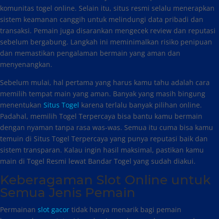
komunitas togel online. Selain itu, situs resmi selalu menerapkan
sistem keamanan canggih untuk melindungi data pribadi dan
transaksi. Pemain juga disarankan mengecek review dan reputasi
sebelum bergabung. Langkah ini meminimalkan risiko penipuan
dan memastikan pengalaman bermain yang aman dan
menyenangkan.
Sebelum mulai, hal pertama yang harus kamu tahu adalah cara
memilih tempat main yang aman. Banyak yang masih bingung
menentukan
Situs Togel
karena terlalu banyak pilihan online.
Padahal, memilih Togel Terpercaya bisa bantu kamu bermain
dengan nyaman tanpa rasa was-was. Semua itu cuma bisa kamu
temuin di Situs Togel Terpercaya yang punya reputasi baik dan
sistem transparan. Kalau ingin hasil maksimal, pastikan kamu
main di Togel Resmi lewat Bandar Togel yang sudah diakui.
Keberagaman Slot Online untuk
Semua Jenis Pemain
Permainan
slot gacor
tidak hanya menarik bagi pemain