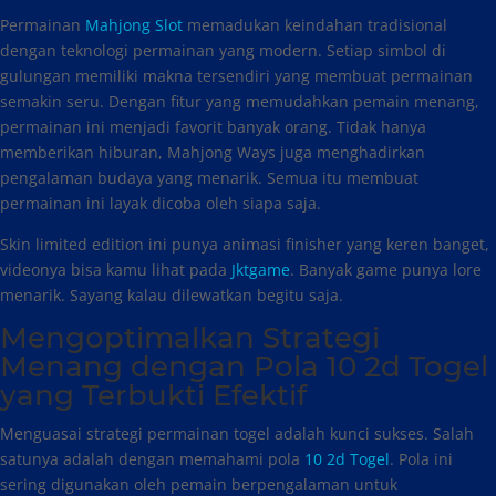
Permainan
Mahjong Slot
memadukan keindahan tradisional
dengan teknologi permainan yang modern. Setiap simbol di
gulungan memiliki makna tersendiri yang membuat permainan
semakin seru. Dengan fitur yang memudahkan pemain menang,
permainan ini menjadi favorit banyak orang. Tidak hanya
memberikan hiburan, Mahjong Ways juga menghadirkan
pengalaman budaya yang menarik. Semua itu membuat
permainan ini layak dicoba oleh siapa saja.
Skin limited edition ini punya animasi finisher yang keren banget,
videonya bisa kamu lihat pada
Jktgame
. Banyak game punya lore
menarik. Sayang kalau dilewatkan begitu saja.
Mengoptimalkan Strategi
Menang dengan Pola 10 2d Togel
yang Terbukti Efektif
Menguasai strategi permainan togel adalah kunci sukses. Salah
satunya adalah dengan memahami pola
10 2d Togel
. Pola ini
sering digunakan oleh pemain berpengalaman untuk