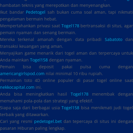
hambatan teknis yang merepotkan dan menyenangkan.
Ikut bandar
Pedetogel
sah bukan cuma soal aman, tapi nikmat
pengalaman bermain hebat.
Mempertahankan privasi saat
Togel178
bertransaksi di situs, aga
pemain nyaman dan senang bermain.
Mereka terkenal amanah dengan data pribadi
Sabatoto
da
transaksi keuangan yang aman.
Menyajikan game menarik dari togel aman dan terpercaya untuk
Anda mainkan
Togel158
dengan nyaman.
Pemain bisa deposit pakai pulsa cuma dengan
americangirlspod.com
nilai minimal 10 ribu rupiah.
Permainan toto 4D online populer di pasar togel online saat
nekkocapital.com
ini.
Anda bisa meningkatkan hasil
Togel178
menembak dengan
memahami pola-pola dan strategi yang efektif.
Siapa saja dari berbagai usia
Togel158
bisa menikmati judi toge
terbaik yang ditawarkan.
Cari yang resmi
pedetogel.bet
dan tepercaya di situs ini denga
pasaran Hiburan paling lengkap.