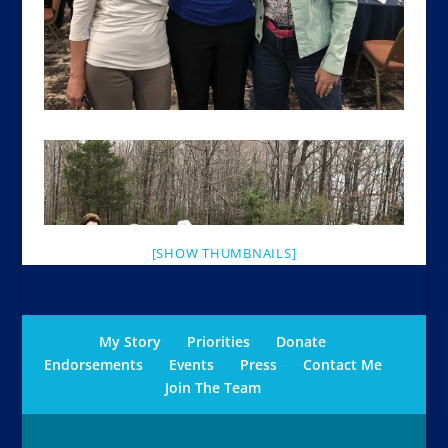
[SHOW THUMBNAILS]
My Story
Priorities
Donate
Endorsements
Events
Press
Contact Me
Join The Team