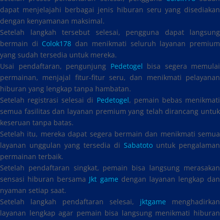
dapat menjelajahi berbagai jenis hiburan seru yang disediakan
dengan kenyamanan maksimal.
Setelah langkah tersebut selesai, pengguna dapat langsung
bermain di
Colok178
dan menikmati seluruh layanan premiu
yang sudah tersedia untuk mereka.
Usai pendaftaran, pengunjung
Pedetogel
bisa segera memulai
permainan, menjajal fitur-fitur seru, dan menikmati pelayanan
hiburan yang lengkap tanpa hambatan.
Setelah registrasi selesai di
Pedetogel
, pemain bebas menikmat
semua fasilitas dan layanan premium yang telah dirancang untuk
keseruan tanpa batas.
Setelah itu, mereka dapat segera bermain dan menikmati semua
layanan unggulan yang tersedia di
Sabatoto
untuk pengalaman
permainan terbaik.
Setelah pendaftaran singkat, pemain bisa langsung merasakan
sensasi hiburan bersama
Jkt game
dengan layanan lengkap dan
nyaman setiap saat.
Setelah langkah pendaftaran selesai,
jktgame
menghadirkan
layanan lengkap agar pemain bisa langsung menikmati hiburan