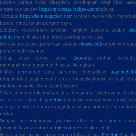
Setelah semua kartu dibagikan, bandingkan total nilai kartu
antara banker dan
https://gracesguidebook.com/
player.
Terdapat
https://kampuspoker.net/
taruhan over-under, menebak
berapa ronde dalam pertandingan.
Sebelum menentukan taruhan, langkah pertama adalah
slot
online
memilih situs judi Kontes daring terpercaya.
Mereka punya opsi penarikan otomatis
Novaslo88
untuk membua
pemain lebih nyaman.
Setiap pasar punya jadwal
Sabatoto
undian berbeda,
memungkinkan pemain pilih sesuai keinginan.
Pilihan permainan yang bervariasi menjadikan
togelpede.id
tempat ideal bagi pemain untuk mengeksplorasi strategi serta
meningkatkan keseruan saat bermain.
Selain menjamin keamanan data pengguna, sistem yang efisien
serta akses cepat di
pedetogel
semakin memperkokoh posisiny
sebagai platform hiburan unggulan dalam komunitas permainan
daring.
Dengan berkembangnya platform hiburan, persaingan antar
penyedia layanan hiburan
togel online
semakin sengit.
Nggak bakal bosan, karena konten hiburan dari
Pedetogel
selalu