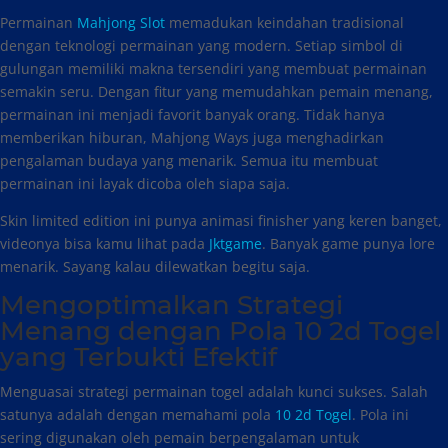
Permainan
Mahjong Slot
memadukan keindahan tradisional
dengan teknologi permainan yang modern. Setiap simbol di
gulungan memiliki makna tersendiri yang membuat permainan
semakin seru. Dengan fitur yang memudahkan pemain menang,
permainan ini menjadi favorit banyak orang. Tidak hanya
memberikan hiburan, Mahjong Ways juga menghadirkan
pengalaman budaya yang menarik. Semua itu membuat
permainan ini layak dicoba oleh siapa saja.
Skin limited edition ini punya animasi finisher yang keren banget,
videonya bisa kamu lihat pada
Jktgame
. Banyak game punya lore
menarik. Sayang kalau dilewatkan begitu saja.
Mengoptimalkan Strategi
Menang dengan Pola 10 2d Togel
yang Terbukti Efektif
Menguasai strategi permainan togel adalah kunci sukses. Salah
satunya adalah dengan memahami pola
10 2d Togel
. Pola ini
sering digunakan oleh pemain berpengalaman untuk