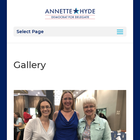
Select Page
Gallery