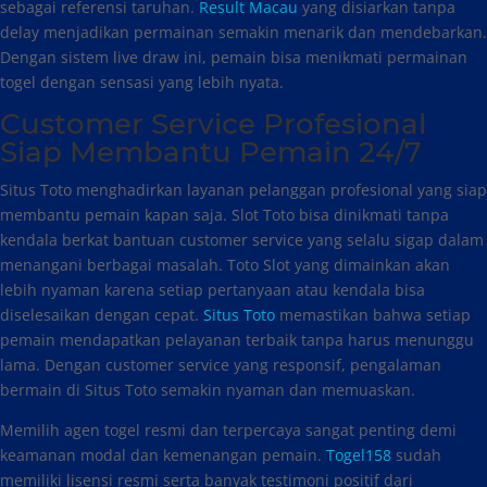
sebagai referensi taruhan.
Result Macau
yang disiarkan tanpa
delay menjadikan permainan semakin menarik dan mendebarkan.
Dengan sistem live draw ini, pemain bisa menikmati permainan
togel dengan sensasi yang lebih nyata.
Customer Service Profesional
Siap Membantu Pemain 24/7
Situs Toto menghadirkan layanan pelanggan profesional yang siap
membantu pemain kapan saja. Slot Toto bisa dinikmati tanpa
kendala berkat bantuan customer service yang selalu sigap dalam
menangani berbagai masalah. Toto Slot yang dimainkan akan
lebih nyaman karena setiap pertanyaan atau kendala bisa
diselesaikan dengan cepat.
Situs Toto
memastikan bahwa setiap
pemain mendapatkan pelayanan terbaik tanpa harus menunggu
lama. Dengan customer service yang responsif, pengalaman
bermain di Situs Toto semakin nyaman dan memuaskan.
Memilih agen togel resmi dan terpercaya sangat penting demi
keamanan modal dan kemenangan pemain.
Togel158
sudah
memiliki lisensi resmi serta banyak testimoni positif dari