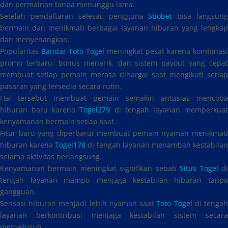
dan permainan tanpa menunggu lama.
Setelah pendaftaran selesai, pengguna
Sbobet
bisa langsun
bermain dan menikmati berbagai layanan hiburan yang lengkap
dan menyenangkan.
Popularitas
Bandar Toto Togel
meningkat pesat karena kombinasi
promo terbaru, bonus menarik, dan sistem payout yang cepat
membuat setiap pemain merasa dihargai saat mengikuti setiap
pasaran yang tersedia secara rutin.
Hal tersebut membuat pemain semakin antusias mencoba
hiburan baru karena
Togel279
di tengah layanan memperkua
kenyamanan bermain setiap saat.
Fitur baru yang diperbarui membuat pemain nyaman menikmati
hiburan karena
Togel178
di tengah layanan menambah kestabila
selama aktivitas berlangsung.
Kenyamanan bermain meningkat signifikan sebab
Situs Togel
d
tengah layanan mampu menjaga kestabilan hiburan tanpa
gangguan.
Sensasi hiburan menjadi lebih nyaman saat
Toto Togel
di tenga
layanan berkontribusi menjaga kestabilan sistem secara
menyeluruh.