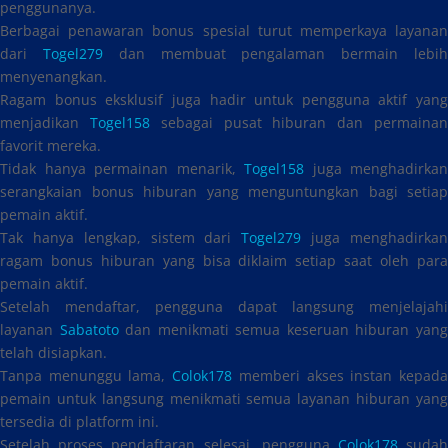
penggunanya.
Berbagai penawaran bonus spesial turut memperkaya layanan
dari
Togel279
dan membuat pengalaman bermain lebi
menyenangkan.
Ragam bonus eksklusif juga hadir untuk pengguna aktif yang
menjadikan
Togel158
sebagai pusat hiburan dan permaina
favorit mereka.
Tidak hanya permainan menarik,
Togel158
juga menghadirkan
serangkaian bonus hiburan yang menguntungkan bagi setiap
pemain aktif.
Tak hanya lengkap, sistem dari
Togel279
juga menghadirka
ragam bonus hiburan yang bisa diklaim setiap saat oleh para
pemain aktif.
Setelah mendaftar, pengguna dapat langsung menjelajahi
layanan
Sabatoto
dan menikmati semua keseruan hiburan yan
telah disiapkan.
Tanpa menunggu lama,
Colok178
memberi akses instan kepad
pemain untuk langsung menikmati semua layanan hiburan yang
tersedia di platform ini.
Setelah proses pendaftaran selesai, pengguna
Colok178
suda