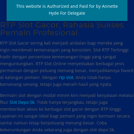
This website is Authorized and Paid for by Annette
Hyde For Delegate
RTP Slot Gacor, Rahasia Sukses
Pemain Profesional
RTP Slot Gacor sering kali menjadi andalan bagi mereka yang
ingin menikmati kemenangan yang konsisten. Slot RTP Tertinggi
hadir dengan persentase kemenangan tinggi yang sangat
menguntungkan. RTP Slot Online menyediakan berbagai jenis
permainan dengan peluang menang besar, menjadikannya favorit
di kalangan pemain. Dengan
rtp slot
, Anda tidak hanya
bersenang-senang, tetapi juga meraih hasil yang nyata.
Bermain slot dengan modal minim kini menjadi kenyataan melalui
fitur
Slot Depo 5k
. Tidak hanya terjangkau, tetapi juga
memberikan akses ke berbagai slot gacor dengan RTP tinggi.
Layanan ini sangat ideal bagi pemain yang ingin bermain secara
santai namun tetap berpeluang menang besar. Coba
keberuntungan Anda sekarang juga dengan slot depo 5k.