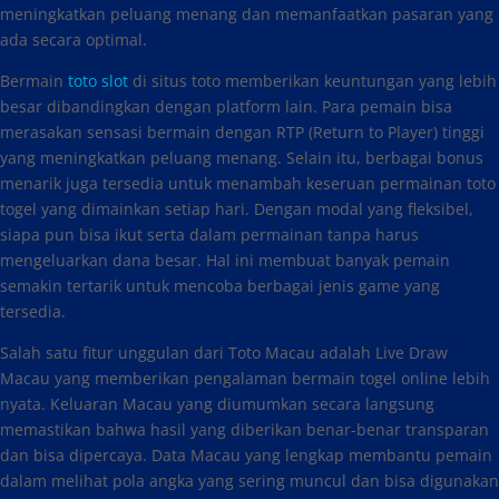
meningkatkan peluang menang dan memanfaatkan pasaran yang
ada secara optimal.
Bermain
toto slot
di situs toto memberikan keuntungan yang lebih
besar dibandingkan dengan platform lain. Para pemain bisa
merasakan sensasi bermain dengan RTP (Return to Player) tinggi
yang meningkatkan peluang menang. Selain itu, berbagai bonus
menarik juga tersedia untuk menambah keseruan permainan toto
togel yang dimainkan setiap hari. Dengan modal yang fleksibel,
siapa pun bisa ikut serta dalam permainan tanpa harus
mengeluarkan dana besar. Hal ini membuat banyak pemain
semakin tertarik untuk mencoba berbagai jenis game yang
tersedia.
Salah satu fitur unggulan dari Toto Macau adalah Live Draw
Macau yang memberikan pengalaman bermain togel online lebih
nyata. Keluaran Macau yang diumumkan secara langsung
memastikan bahwa hasil yang diberikan benar-benar transparan
dan bisa dipercaya. Data Macau yang lengkap membantu pemain
dalam melihat pola angka yang sering muncul dan bisa digunakan