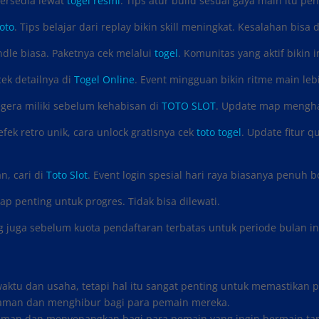
tersedia lewat
togel resmi
. Tips atur build sesuai gaya main itu pen
toto
. Tips belajar dari replay bikin skill meningkat. Kesalahan bisa d
ndle biasa. Paketnya cek melalui
togel
. Komunitas yang aktif bikin 
cek detailnya di
Togel Online
. Event mingguan bikin ritme main lebi
egera miliki sebelum kehabisan di
TOTO SLOT
. Update map menghad
fek retro unik, cara unlock gratisnya cek
toto togel
. Update fitur 
n, cari di
Toto Slot
. Event login spesial hari raya biasanya penuh
tap penting untuk progres. Tidak bisa dilewati.
 juga sebelum kuota pendaftaran terbatas untuk periode bulan in
tu dan usaha, tetapi hal itu sangat penting untuk memastikan p
yaman dan menghibur bagi para pemain mereka.
aman dan menyenangkan bagi para pemain yang ingin bermain t