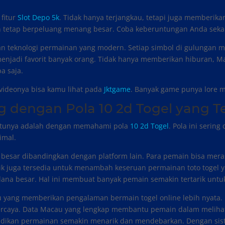
fitur
Slot Depo 5k
. Tidak hanya terjangkau, tetapi juga memberikan
n tetap berpeluang menang besar. Coba keberuntungan Anda sekar
 teknologi permainan yang modern. Setiap simbol di gulungan m
njadi favorit banyak orang. Tidak hanya memberikan hiburan, 
a saja.
, videonya bisa kamu lihat pada
Jktgame
. Banyak game punya lore me
dengan Pola 10 2d Togel yang Ter
 satunya adalah dengan memahami pola
10 2d Togel
. Pola ini seri
imal.
besar dibandingkan dengan platform lain. Para pemain bisa meras
k juga tersedia untuk menambah keseruan permainan toto togel ya
ana besar. Hal ini membuat banyak pemain semakin tertarik untu
cau yang memberikan pengalaman bermain togel online lebih nya
percaya. Data Macau yang lengkap membantu pemain dalam melihat
adikan permainan semakin menarik dan mendebarkan. Dengan sist