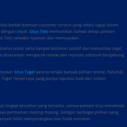
dala berkat bantuan customer service yang selalu sigap dalam
n dengan cepat.
Situs Toto
memastikan bahwa setiap pemain
tus Toto semakin nyaman dan memuaskan.
isensi resmi serta banyak testimoni positif dari komunitas togel
juga disarankan mengecek review dan reputasi sebelum bergabung.
entukan
Situs Togel
karena terlalu banyak pilihan online. Padahal,
Togel Terpercaya yang punya reputasi baik dan sistem
i tingkat kesulitan yang tersedia, semua pemain bisa menikmati
aya permainan masing-masing. Dengan berbagai pilihan yang
enjadi lebih menyenangkan dan tidak monoton.