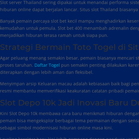
Slot server Thailand sering dipakai untuk menandai performa sist
hiburan online dapat berjalan lancar. Situs slot Thailand biasany
Banyak pemain percaya slot bet kecil mampu menghadirkan keser
kemudahan untuk pemula. Slot bet 400 menambah adrenalin denga
menjadikan hiburan terasa ramah untuk siapa pun.
Strategi Bermain Toto Togel di Si
Agar peluang menang semakin besar, pemain biasanya mencari str
proses taruhan.
Daftar Togel
pun semakin penting dilakukan karena
diterapkan dengan lebih aman dan fleksibel.
Menyimpan arsip Keluaran macau adalah kebiasaan baik bagi peng
resmi membantu memverifikasi keakuratan catatan pribadi pemain. D
Slot Depo 10k Jadi Inovasi Baru D
Kini Slot Depo 10k membawa cara baru menikmati hiburan denga
pemain bisa mengeksplor berbagai tema permainan dengan sensasi
sebagai simbol modernisasi hiburan online masa kini.