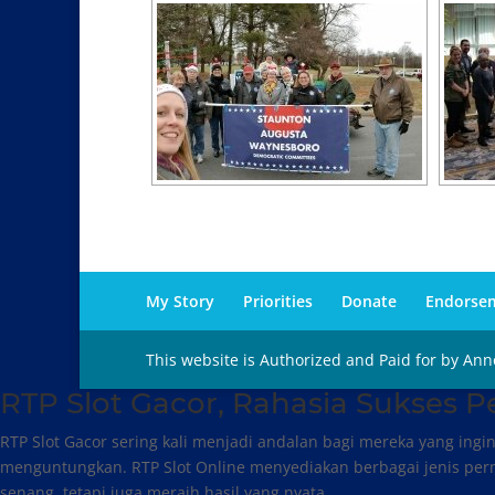
My Story
Priorities
Donate
Endorse
This website is Authorized and Paid for by Ann
RTP Slot Gacor, Rahasia Sukses P
RTP Slot Gacor sering kali menjadi andalan bagi mereka yang ing
menguntungkan. RTP Slot Online menyediakan berbagai jenis pe
senang, tetapi juga meraih hasil yang nyata.