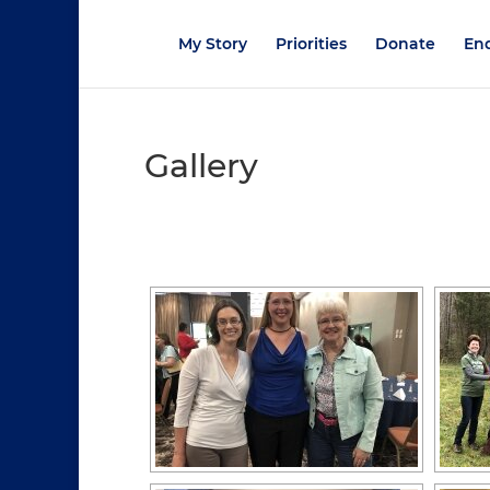
My Story
Priorities
Donate
En
Gallery