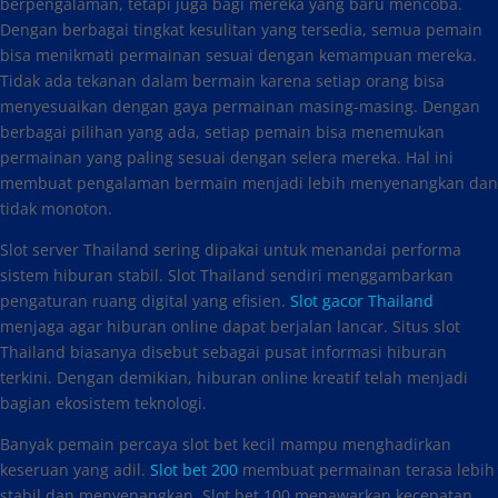
berpengalaman, tetapi juga bagi mereka yang baru mencoba.
Dengan berbagai tingkat kesulitan yang tersedia, semua pemain
bisa menikmati permainan sesuai dengan kemampuan mereka.
Tidak ada tekanan dalam bermain karena setiap orang bisa
menyesuaikan dengan gaya permainan masing-masing. Dengan
berbagai pilihan yang ada, setiap pemain bisa menemukan
permainan yang paling sesuai dengan selera mereka. Hal ini
membuat pengalaman bermain menjadi lebih menyenangkan dan
tidak monoton.
Slot server Thailand sering dipakai untuk menandai performa
sistem hiburan stabil. Slot Thailand sendiri menggambarkan
pengaturan ruang digital yang efisien.
Slot gacor Thailand
menjaga agar hiburan online dapat berjalan lancar. Situs slot
Thailand biasanya disebut sebagai pusat informasi hiburan
terkini. Dengan demikian, hiburan online kreatif telah menjadi
bagian ekosistem teknologi.
Banyak pemain percaya slot bet kecil mampu menghadirkan
keseruan yang adil.
Slot bet 200
membuat permainan terasa lebih
stabil dan menyenangkan. Slot bet 100 menawarkan kecepatan