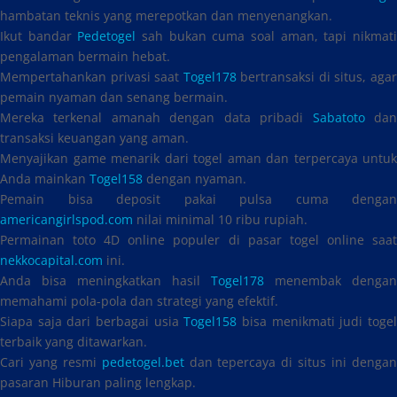
hambatan teknis yang merepotkan dan menyenangkan.
Ikut bandar
Pedetogel
sah bukan cuma soal aman, tapi nikmat
pengalaman bermain hebat.
Mempertahankan privasi saat
Togel178
bertransaksi di situs, aga
pemain nyaman dan senang bermain.
Mereka terkenal amanah dengan data pribadi
Sabatoto
da
transaksi keuangan yang aman.
Menyajikan game menarik dari togel aman dan terpercaya untuk
Anda mainkan
Togel158
dengan nyaman.
Pemain bisa deposit pakai pulsa cuma dengan
americangirlspod.com
nilai minimal 10 ribu rupiah.
Permainan toto 4D online populer di pasar togel online saat
nekkocapital.com
ini.
Anda bisa meningkatkan hasil
Togel178
menembak dengan
memahami pola-pola dan strategi yang efektif.
Siapa saja dari berbagai usia
Togel158
bisa menikmati judi toge
terbaik yang ditawarkan.
Cari yang resmi
pedetogel.bet
dan tepercaya di situs ini denga
pasaran Hiburan paling lengkap.