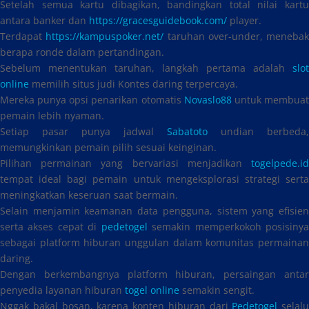
Setelah semua kartu dibagikan, bandingkan total nilai kartu
antara banker dan
https://gracesguidebook.com/
player.
Terdapat
https://kampuspoker.net/
taruhan over-under, menebak
berapa ronde dalam pertandingan.
Sebelum menentukan taruhan, langkah pertama adalah
slot
online
memilih situs judi Kontes daring terpercaya.
Mereka punya opsi penarikan otomatis
Novaslo88
untuk membua
pemain lebih nyaman.
Setiap pasar punya jadwal
Sabatoto
undian berbeda,
memungkinkan pemain pilih sesuai keinginan.
Pilihan permainan yang bervariasi menjadikan
togelpede.id
tempat ideal bagi pemain untuk mengeksplorasi strategi serta
meningkatkan keseruan saat bermain.
Selain menjamin keamanan data pengguna, sistem yang efisien
serta akses cepat di
pedetogel
semakin memperkokoh posisiny
sebagai platform hiburan unggulan dalam komunitas permainan
daring.
Dengan berkembangnya platform hiburan, persaingan antar
penyedia layanan hiburan
togel online
semakin sengit.
Nggak bakal bosan, karena konten hiburan dari
Pedetogel
selalu