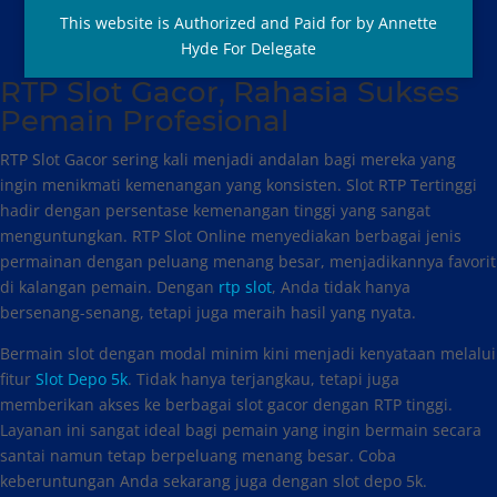
This website is Authorized and Paid for by Annette
Hyde For Delegate
RTP Slot Gacor, Rahasia Sukses
Pemain Profesional
RTP Slot Gacor sering kali menjadi andalan bagi mereka yang
ingin menikmati kemenangan yang konsisten. Slot RTP Tertinggi
hadir dengan persentase kemenangan tinggi yang sangat
menguntungkan. RTP Slot Online menyediakan berbagai jenis
permainan dengan peluang menang besar, menjadikannya favorit
di kalangan pemain. Dengan
rtp slot
, Anda tidak hanya
bersenang-senang, tetapi juga meraih hasil yang nyata.
Bermain slot dengan modal minim kini menjadi kenyataan melalui
fitur
Slot Depo 5k
. Tidak hanya terjangkau, tetapi juga
memberikan akses ke berbagai slot gacor dengan RTP tinggi.
Layanan ini sangat ideal bagi pemain yang ingin bermain secara
santai namun tetap berpeluang menang besar. Coba
keberuntungan Anda sekarang juga dengan slot depo 5k.