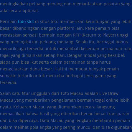
meningkatkan peluang menang dan memanfaatkan pasaran yang
ada secara optimal.
Bermain
toto slot
di situs toto memberikan keuntungan yang lebih
besar dibandingkan dengan platform lain. Para pemain bisa
merasakan sensasi bermain dengan RTP (Return to Player) tinggi
yang meningkatkan peluang menang. Selain itu, berbagai bonus
menarik juga tersedia untuk menambah keseruan permainan toto
togel yang dimainkan setiap hari. Dengan modal yang fleksibel,
siapa pun bisa ikut serta dalam permainan tanpa harus
mengeluarkan dana besar. Hal ini membuat banyak pemain
semakin tertarik untuk mencoba berbagai jenis game yang
tersedia.
Salah satu fitur unggulan dari Toto Macau adalah Live Draw
Macau yang memberikan pengalaman bermain togel online lebih
nyata. Keluaran Macau yang diumumkan secara langsung
memastikan bahwa hasil yang diberikan benar-benar transparan
dan bisa dipercaya. Data Macau yang lengkap membantu pemain
dalam melihat pola angka yang sering muncul dan bisa digunakan