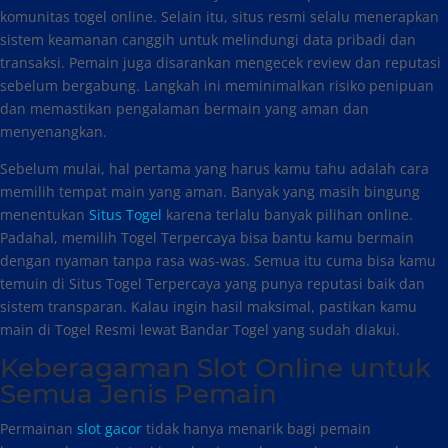
komunitas togel online. Selain itu, situs resmi selalu menerapkan
sistem keamanan canggih untuk melindungi data pribadi dan
transaksi. Pemain juga disarankan mengecek review dan reputasi
sebelum bergabung. Langkah ini meminimalkan risiko penipuan
dan memastikan pengalaman bermain yang aman dan
menyenangkan.
Sebelum mulai, hal pertama yang harus kamu tahu adalah cara
memilih tempat main yang aman. Banyak yang masih bingung
menentukan
Situs Togel
karena terlalu banyak pilihan online.
Padahal, memilih Togel Terpercaya bisa bantu kamu bermain
dengan nyaman tanpa rasa was-was. Semua itu cuma bisa kamu
temuin di Situs Togel Terpercaya yang punya reputasi baik dan
sistem transparan. Kalau ingin hasil maksimal, pastikan kamu
main di Togel Resmi lewat Bandar Togel yang sudah diakui.
Keberagaman Slot Online untuk
Semua Jenis Pemain
Permainan
slot gacor
tidak hanya menarik bagi pemain