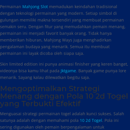
Permainan
Mahjong Slot
memadukan keindahan tradisional
dengan teknologi permainan yang modern. Setiap simbol di
gulungan memiliki makna tersendiri yang membuat permainan
semakin seru. Dengan fitur yang memudahkan pemain menang,
permainan ini menjadi favorit banyak orang. Tidak hanya
memberikan hiburan, Mahjong Ways juga menghadirkan
pengalaman budaya yang menarik. Semua itu membuat
permainan ini layak dicoba oleh siapa saja.
Skin limited edition ini punya animasi finisher yang keren banget,
videonya bisa kamu lihat pada
Jktgame
. Banyak game punya lore
menarik. Sayang kalau dilewatkan begitu saja.
Mengoptimalkan Strategi
Menang dengan Pola 10 2d Togel
yang Terbukti Efektif
Menguasai strategi permainan togel adalah kunci sukses. Salah
satunya adalah dengan memahami pola
10 2d Togel
. Pola ini
sering digunakan oleh pemain berpengalaman untuk