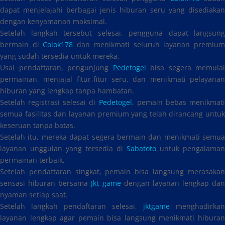
dapat menjelajahi berbagai jenis hiburan seru yang disediakan
dengan kenyamanan maksimal.
Setelah langkah tersebut selesai, pengguna dapat langsung
bermain di
Colok178
dan menikmati seluruh layanan premiu
yang sudah tersedia untuk mereka.
Usai pendaftaran, pengunjung
Pedetogel
bisa segera memulai
permainan, menjajal fitur-fitur seru, dan menikmati pelayanan
hiburan yang lengkap tanpa hambatan.
Setelah registrasi selesai di
Pedetogel
, pemain bebas menikmat
semua fasilitas dan layanan premium yang telah dirancang untuk
keseruan tanpa batas.
Setelah itu, mereka dapat segera bermain dan menikmati semua
layanan unggulan yang tersedia di
Sabatoto
untuk pengalaman
permainan terbaik.
Setelah pendaftaran singkat, pemain bisa langsung merasakan
sensasi hiburan bersama
Jkt game
dengan layanan lengkap dan
nyaman setiap saat.
Setelah langkah pendaftaran selesai,
jktgame
menghadirkan
layanan lengkap agar pemain bisa langsung menikmati hiburan