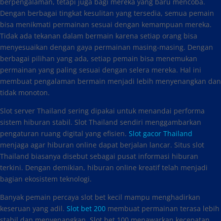
berpengalaman, tetapi juga bagi mereka yang baru mencoba.
Dengan berbagai tingkat kesulitan yang tersedia, semua pemain
bisa menikmati permainan sesuai dengan kemampuan mereka.
Tidak ada tekanan dalam bermain karena setiap orang bisa
menyesuaikan dengan gaya permainan masing-masing. Dengan
berbagai pilihan yang ada, setiap pemain bisa menemukan
permainan yang paling sesuai dengan selera mereka. Hal ini
membuat pengalaman bermain menjadi lebih menyenangkan dan
tidak monoton.
Slot server Thailand sering dipakai untuk menandai performa
sistem hiburan stabil. Slot Thailand sendiri menggambarkan
pengaturan ruang digital yang efisien.
Slot gacor Thailand
menjaga agar hiburan online dapat berjalan lancar. Situs slot
Thailand biasanya disebut sebagai pusat informasi hiburan
terkini. Dengan demikian, hiburan online kreatif telah menjadi
bagian ekosistem teknologi.
Banyak pemain percaya slot bet kecil mampu menghadirkan
keseruan yang adil.
Slot bet 200
membuat permainan terasa lebih
stabil dan menyenangkan. Slot bet 100 menawarkan kecepatan