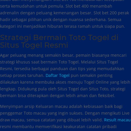
serta kemudahan untuk pemula. Slot bet 400 menambah
adrenalin dengan peluang kemenangan besar. Slot bet 200 perak
hadir sebagai pilihan unik dengan nuansa sederhana. Semua
kategori ini menjadikan hiburan terasa ramah untuk siapa pun.
Strategi Bermain Toto Togel di
Situs Togel Resmi
Agar peluang menang semakin besar, pemain biasanya mencari
strategi khusus saat bermain Toto Togel. Melalui Situs Togel
Resmi, tersedia berbagai panduan dan tips yang memudahkan
setiap proses taruhan.
Daftar Togel
pun semakin penting
dilakukan karena membuka akses menuju Togel Online yang lebih
lengkap. Didukung pula oleh Situs Togel dan Situs Toto, strategi
bermain bisa diterapkan dengan lebih aman dan fleksibel.
Menyimpan arsip Keluaran macau adalah kebiasaan baik bagi
penggemar Toto macau yang ingin sukses. Dengan mengikuti Live
draw macau, semua catatan yang dibuat lebih valid.
Result macau
resmi membantu memverifikasi keakuratan catatan pribadi