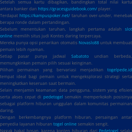
Setelah semua kartu dibagikan, bandingkan total nilai kartu
antara banker dan
https://gracesguidebook.com/
player.
Terdapat
https://kampuspoker.net/
taruhan over-under, menebak
berapa ronde dalam pertandingan.
Sebelum menentukan taruhan, langkah pertama adalah
slot
online
memilih situs judi Kontes daring terpercaya.
Mereka punya opsi penarikan otomatis
Novaslo88
untuk membua
pemain lebih nyaman.
Setiap pasar punya jadwal
Sabatoto
undian berbeda,
memungkinkan pemain pilih sesuai keinginan.
Pilihan permainan yang bervariasi menjadikan
togelpede.id
tempat ideal bagi pemain untuk mengeksplorasi strategi serta
meningkatkan keseruan saat bermain.
Selain menjamin keamanan data pengguna, sistem yang efisien
serta akses cepat di
pedetogel
semakin memperkokoh posisiny
sebagai platform hiburan unggulan dalam komunitas permainan
daring.
Dengan berkembangnya platform hiburan, persaingan antar
penyedia layanan hiburan
togel online
semakin sengit.
Nggak bakal bosan, karena konten hiburan dari
Pedetogel
selalu