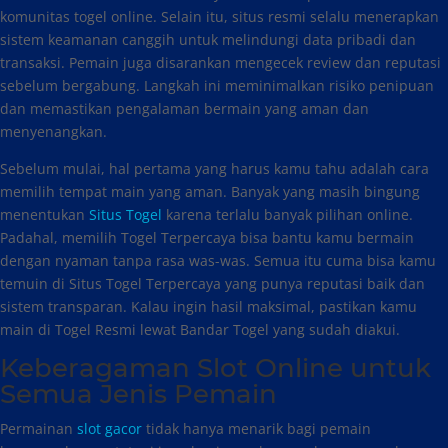
komunitas togel online. Selain itu, situs resmi selalu menerapkan
sistem keamanan canggih untuk melindungi data pribadi dan
transaksi. Pemain juga disarankan mengecek review dan reputasi
sebelum bergabung. Langkah ini meminimalkan risiko penipuan
dan memastikan pengalaman bermain yang aman dan
menyenangkan.
Sebelum mulai, hal pertama yang harus kamu tahu adalah cara
memilih tempat main yang aman. Banyak yang masih bingung
menentukan
Situs Togel
karena terlalu banyak pilihan online.
Padahal, memilih Togel Terpercaya bisa bantu kamu bermain
dengan nyaman tanpa rasa was-was. Semua itu cuma bisa kamu
temuin di Situs Togel Terpercaya yang punya reputasi baik dan
sistem transparan. Kalau ingin hasil maksimal, pastikan kamu
main di Togel Resmi lewat Bandar Togel yang sudah diakui.
Keberagaman Slot Online untuk
Semua Jenis Pemain
Permainan
slot gacor
tidak hanya menarik bagi pemain