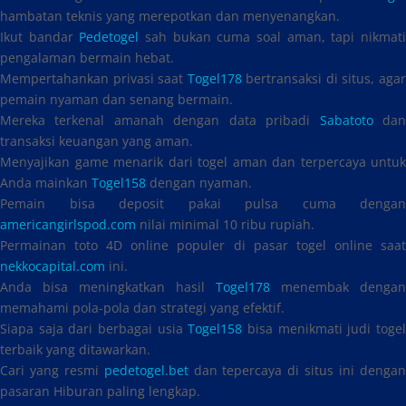
hambatan teknis yang merepotkan dan menyenangkan.
Ikut bandar
Pedetogel
sah bukan cuma soal aman, tapi nikmat
pengalaman bermain hebat.
Mempertahankan privasi saat
Togel178
bertransaksi di situs, aga
pemain nyaman dan senang bermain.
Mereka terkenal amanah dengan data pribadi
Sabatoto
da
transaksi keuangan yang aman.
Menyajikan game menarik dari togel aman dan terpercaya untuk
Anda mainkan
Togel158
dengan nyaman.
Pemain bisa deposit pakai pulsa cuma dengan
americangirlspod.com
nilai minimal 10 ribu rupiah.
Permainan toto 4D online populer di pasar togel online saat
nekkocapital.com
ini.
Anda bisa meningkatkan hasil
Togel178
menembak dengan
memahami pola-pola dan strategi yang efektif.
Siapa saja dari berbagai usia
Togel158
bisa menikmati judi toge
terbaik yang ditawarkan.
Cari yang resmi
pedetogel.bet
dan tepercaya di situs ini denga
pasaran Hiburan paling lengkap.