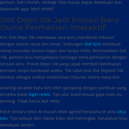
pemain. Dari situlah, strategi Toto macau dapat dievaluasi dan
diperbaiki agar lebih efektif.
Slot Depo 10k Jadi Inovasi Baru
Dunia Permainan Interaktif
Kini Slot Depo 10k membawa cara baru menikmati hiburan
dengan sistem cepat dan aman. Dukungan
Slot Qris
membuat
setiap transaksi terasa ringan dan tanpa risiko. Bermodalkan Slot
10k, pemain bisa mengeksplor berbagai tema permainan dengan
sensasi seru. Proses Depo 10k yang cepat memberi kebebasan
bermain tanpa hambatan waktu. Tak salah bila Slot Deposit 10k
disebut sebagai simbol modernisasi hiburan online masa kini.
Leveling karakter baru kini lebih gampang dengan panduan yang
tersedia lewat
togel resmi
. Tips atur build sesuai gaya main itu
penting. Tidak harus ikut meta.
Patch terbaru bikin AI musuh lebih agresif terutama di area
situs
toto
. Tips belajar dari replay bikin skill meningkat. Kesalahan bisa
dievaluasi sendiri.