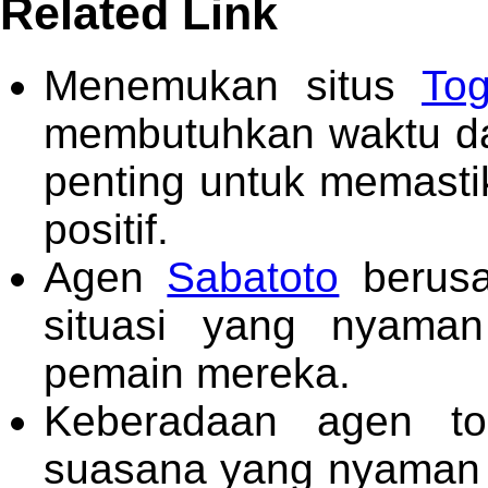
Related Link
Menemukan situs
Tog
membutuhkan waktu dan
penting untuk memast
positif.
Agen
Sabatoto
berusa
situasi yang nyama
pemain mereka.
Keberadaan agen to
suasana yang nyaman