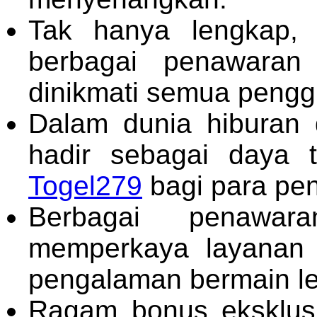
Tak hanya lengkap
berbagai penawaran
dinikmati semua pengg
Dalam dunia hiburan 
hadir sebagai daya 
Togel279
bagi para pe
Berbagai penawar
memperkaya layanan
pengalaman bermain l
Ragam bonus eksklusi