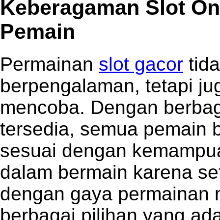
Keberagaman Slot On
Pemain
Permainan
slot gacor
tid
berpengalaman, tetapi ju
mencoba. Dengan berbaga
tersedia, semua pemain 
sesuai dengan kemampua
dalam bermain karena se
dengan gaya permainan 
berbagai pilihan yang ada