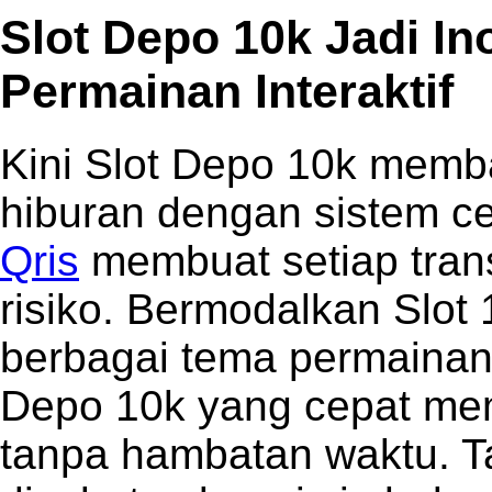
Slot Depo 10k Jadi In
Permainan Interaktif
Kini Slot Depo 10k memb
hiburan dengan sistem 
Qris
membuat setiap trans
risiko. Bermodalkan Slot
berbagai tema permainan
Depo 10k yang cepat me
tanpa hambatan waktu. Ta