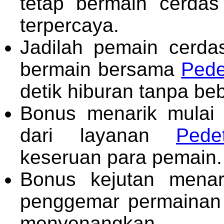
tetap bermain cerdas
terpercaya.
Jadilah pemain cerda
bermain bersama
Pede
detik hiburan tanpa be
Bonus menarik mulai
dari layanan
Pede
keseruan para pemain.
Bonus kejutan menar
penggemar permainan 
menyenangkan.