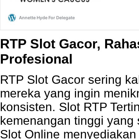
Annette Hyde For Delegate
RTP Slot Gacor, Rah
Profesional
RTP Slot Gacor sering ka
mereka yang ingin meni
konsisten. Slot RTP Tert
kemenangan tinggi yang
Slot Online menyediakan 