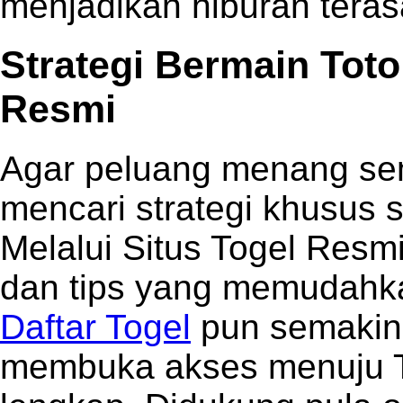
menjadikan hiburan teras
Strategi Bermain Toto
Resmi
Agar peluang menang se
mencari strategi khusus s
Melalui Situs Togel Resm
dan tips yang memudahka
Daftar Togel
pun semakin 
membuka akses menuju To