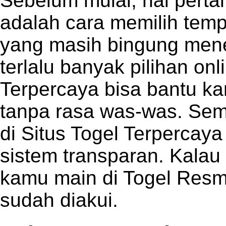
Sebelum mulai, hal pert
adalah cara memilih tem
yang masih bingung me
terlalu banyak pilihan on
Terpercaya bisa bantu 
tanpa rasa was-was. Sem
di Situs Togel Terpercay
sistem transparan. Kalau 
kamu main di Togel Resm
sudah diakui.