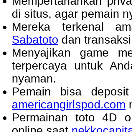
Mempertahankan priva
di situs, agar pemain
Mereka terkenal am
Sabatoto
dan transaks
Menyajikan game me
terpercaya untuk An
nyaman.
Pemain bisa deposi
americangirlspod.com
n
Permainan toto 4D on
online saat
nekkocapit