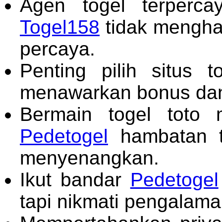
Agen togel terperc
Togel158
tidak mengha
percaya.
Penting pilih situs 
menawarkan bonus dan
Bermain togel toto 
Pedetogel
hambatan t
menyenangkan.
Ikut bandar
Pedetogel
tapi nikmati pengalama