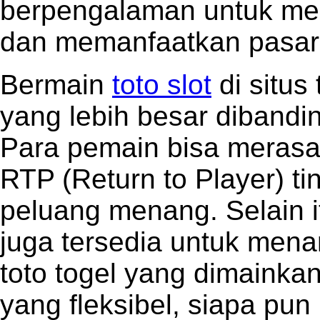
berpengalaman untuk me
dan memanfaatkan pasara
Bermain
toto slot
di situs
yang lebih besar dibandi
Para pemain bisa meras
RTP (Return to Player) t
peluang menang. Selain i
juga tersedia untuk men
toto togel yang dimainka
yang fleksibel, siapa pun 