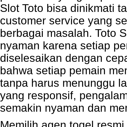
Slot Toto bisa dinikmati 
customer service yang s
berbagai masalah. Toto S
nyaman karena setiap pe
diselesaikan dengan cep
bahwa setiap pemain men
tanpa harus menunggu la
yang responsif, pengalam
semakin nyaman dan me
Memilih agen togel resmi