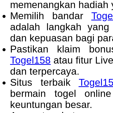
memenangkan hadiah y
Memilih bandar
Toge
adalah langkah yan
dan kepuasan bagi par
Pastikan klaim bonu
Togel158
atau fitur Live
dan terpercaya.
Situs terbaik
Togel1
bermain togel onlin
keuntungan besar.