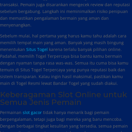
transaksi. Pemain juga disarankan mengecek review dan reputasi
sebelum bergabung. Langkah ini meminimalkan risiko penipuan
dan memastikan pengalaman bermain yang aman dan
menyenangkan.
Sebelum mulai, hal pertama yang harus kamu tahu adalah cara
memilih tempat main yang aman. Banyak yang masih bingung
menentukan
Situs Togel
karena terlalu banyak pilihan online.
Padahal, memilih Togel Terpercaya bisa bantu kamu bermain
dengan nyaman tanpa rasa was-was. Semua itu cuma bisa kamu
temuin di Situs Togel Terpercaya yang punya reputasi baik dan
sistem transparan. Kalau ingin hasil maksimal, pastikan kamu
main di Togel Resmi lewat Bandar Togel yang sudah diakui.
Keberagaman Slot Online untuk
Semua Jenis Pemain
Permainan
slot gacor
tidak hanya menarik bagi pemain
berpengalaman, tetapi juga bagi mereka yang baru mencoba.
Dengan berbagai tingkat kesulitan yang tersedia, semua pemain