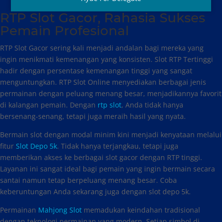
RTP Slot Gacor, Rahasia Sukses
Pemain Profesional
RTP Slot Gacor sering kali menjadi andalan bagi mereka yang
ingin menikmati kemenangan yang konsisten. Slot RTP Tertinggi
hadir dengan persentase kemenangan tinggi yang sangat
menguntungkan. RTP Slot Online menyediakan berbagai jenis
permainan dengan peluang menang besar, menjadikannya favorit
di kalangan pemain. Dengan
rtp slot
, Anda tidak hanya
bersenang-senang, tetapi juga meraih hasil yang nyata.
Bermain slot dengan modal minim kini menjadi kenyataan melalui
fitur
Slot Depo 5k
. Tidak hanya terjangkau, tetapi juga
memberikan akses ke berbagai slot gacor dengan RTP tinggi.
Layanan ini sangat ideal bagi pemain yang ingin bermain secara
santai namun tetap berpeluang menang besar. Coba
keberuntungan Anda sekarang juga dengan slot depo 5k.
Permainan
Mahjong Slot
memadukan keindahan tradisional
dengan teknologi permainan yang modern. Setiap simbol di