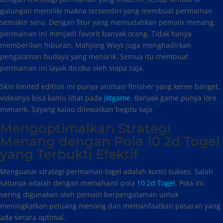
gulungan memiliki makna tersendiri yang membuat permainan
semakin seru. Dengan fitur yang memudahkan pemain menang,
permainan ini menjadi favorit banyak orang. Tidak hanya
memberikan hiburan, Mahjong Ways juga menghadirkan
pengalaman budaya yang menarik. Semua itu membuat
permainan ini layak dicoba oleh siapa saja.
Skin limited edition ini punya animasi finisher yang keren banget,
videonya bisa kamu lihat pada
Jktgame
. Banyak game punya lore
menarik. Sayang kalau dilewatkan begitu saja.
Mengoptimalkan Strategi
Menang dengan Pola 10 2d Togel
yang Terbukti Efektif
Menguasai strategi permainan togel adalah kunci sukses. Salah
satunya adalah dengan memahami pola
10 2d Togel
. Pola ini
sering digunakan oleh pemain berpengalaman untuk
meningkatkan peluang menang dan memanfaatkan pasaran yang
ada secara optimal.