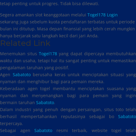
tetap penting untuk progres. Tidak bisa dilewati.
Segera amankan slot keanggotaan melalui
Togel178 Login
sekarang juga sebelum kuota pendaftaran terbatas untuk periode
bulan ini ditutup. Masa depan finansial yang lebih cerah mungkin
hanya berjarak satu langkah kecil dari jari Anda.
Related Link
Menemukan situs
Togel178
yang dapat dipercaya membutuhkan
waktu dan usaha, tetapi hal itu sangat penting untuk memastikan
pengalaman taruhan yang positif.
Agen
Sabatoto
berusaha keras untuk menciptakan situasi yan
nyaman dan menghibur bagi para pemain mereka.
Keberadaan agen togel membantu menciptakan suasana yang
nyaman dan menyenangkan bagi para pemain yang ingin
bermain taruhan
Sabatoto
.
Dalam industri yang penuh dengan persaingan, situs toto telah
berhasil mempertahankan reputasinya sebagai bo
Sabatoto
terpercaya.
Sebagai agen
Sabatoto
resmi terbaik, website togel tela