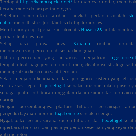
Terdapat
https://kampuspoker.net/
taruhan over-under, menebak
berapa ronde dalam pertandingan.
Sebelum menentukan taruhan, langkah pertama adalah
slot
online
memilih situs judi Kontes daring terpercaya.
Mereka punya opsi penarikan otomatis
Novaslo88
untuk membua
pemain lebih nyaman.
Setiap pasar punya jadwal
Sabatoto
undian berbeda,
memungkinkan pemain pilih sesuai keinginan.
Pilihan permainan yang bervariasi menjadikan
togelpede.id
tempat ideal bagi pemain untuk mengeksplorasi strategi serta
meningkatkan keseruan saat bermain.
Selain menjamin keamanan data pengguna, sistem yang efisien
serta akses cepat di
pedetogel
semakin memperkokoh posisiny
sebagai platform hiburan unggulan dalam komunitas permainan
daring.
Dengan berkembangnya platform hiburan, persaingan antar
penyedia layanan hiburan
togel online
semakin sengit.
Nggak bakal bosan, karena konten hiburan dari
Pedetogel
selalu
diperbarui tiap hari dan pastinya penuh keseruan yang segar dan
anti monoton.