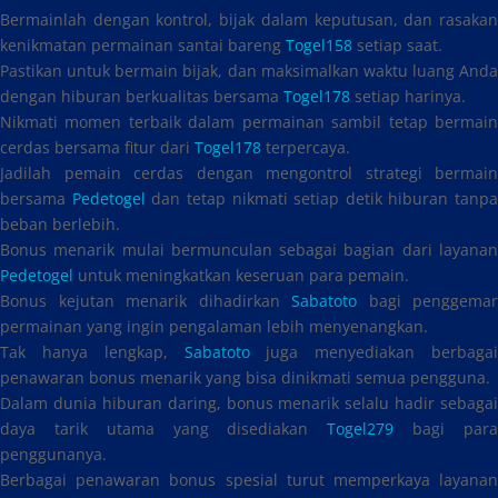
Bermainlah dengan kontrol, bijak dalam keputusan, dan rasakan
kenikmatan permainan santai bareng
Togel158
setiap saat.
Pastikan untuk bermain bijak, dan maksimalkan waktu luang Anda
dengan hiburan berkualitas bersama
Togel178
setiap harinya.
Nikmati momen terbaik dalam permainan sambil tetap bermain
cerdas bersama fitur dari
Togel178
terpercaya.
Jadilah pemain cerdas dengan mengontrol strategi bermain
bersama
Pedetogel
dan tetap nikmati setiap detik hiburan tanpa
beban berlebih.
Bonus menarik mulai bermunculan sebagai bagian dari layanan
Pedetogel
untuk meningkatkan keseruan para pemain.
Bonus kejutan menarik dihadirkan
Sabatoto
bagi penggemar
permainan yang ingin pengalaman lebih menyenangkan.
Tak hanya lengkap,
Sabatoto
juga menyediakan berbagai
penawaran bonus menarik yang bisa dinikmati semua pengguna.
Dalam dunia hiburan daring, bonus menarik selalu hadir sebagai
daya tarik utama yang disediakan
Togel279
bagi par
penggunanya.
Berbagai penawaran bonus spesial turut memperkaya layanan