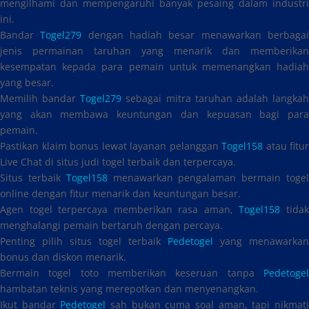
mengilhami dan mempengaruhi banyak pesaing dalam industri
ini.
Bandar
Togel279
dengan hadiah besar menawarkan berbaga
jenis permainan taruhan yang menarik dan memberikan
kesempatan kepada para pemain untuk memenangkan hadiah
yang besar.
Memilih bandar
Togel279
sebagai mitra taruhan adalah langka
yang akan membawa keuntungan dan kepuasan bagi para
pemain.
Pastikan klaim bonus lewat layanan pelanggan
Togel158
atau fitur
Live Chat di situs judi togel terbaik dan terpercaya.
Situs terbaik
Togel158
menawarkan pengalaman bermain toge
online dengan fitur menarik dan keuntungan besar.
Agen togel terpercaya memberikan rasa aman,
Togel158
tida
menghalangi pemain bertaruh dengan percaya.
Penting pilih situs togel terbaik
Pedetogel
yang menawarkan
bonus dan diskon menarik.
Bermain togel toto memberikan keseruan tanpa
Pedetogel
hambatan teknis yang merepotkan dan menyenangkan.
Ikut bandar
Pedetogel
sah bukan cuma soal aman, tapi nikmat