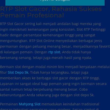
RTP Slot Gacor, Rahasia Sukses
Pemain Profesional
RTP Slot Gacor sering kali menjadi andalan bagi mereka yang
ingin menikmati kemenangan yang konsisten. Slot RTP Tertinggi
hadir dengan persentase kemenangan tinggi yang sangat
menguntungkan. RTP Slot Online menyediakan berbagai jenis
permainan dengan peluang menang besar, menjadikannya favorit
di kalangan pemain. Dengan
rtp slot
, Anda tidak hanya
bersenang-senang, tetapi juga meraih hasil yang nyata.
Bermain slot dengan modal minim kini menjadi kenyataan melalui
fitur
Slot Depo 5k
. Tidak hanya terjangkau, tetapi juga
memberikan akses ke berbagai slot gacor dengan RTP tinggi.
Layanan ini sangat ideal bagi pemain yang ingin bermain secara
santai namun tetap berpeluang menang besar. Coba
keberuntungan Anda sekarang juga dengan slot depo 5k.
Permainan
Mahjong Slot
memadukan keindahan tradisional
dengan teknologi permainan yang modern. Setiap simbol di