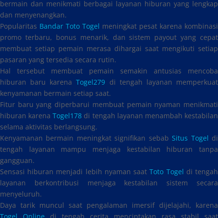
bermain dan menikmati berbagai layanan hiburan yang lengkap
dan menyenangkan.
Popularitas
Bandar Toto Togel
meningkat pesat karena kombinasi
promo terbaru, bonus menarik, dan sistem payout yang cepat
membuat setiap pemain merasa dihargai saat mengikuti setiap
pasaran yang tersedia secara rutin.
Hal tersebut membuat pemain semakin antusias mencoba
hiburan baru karena
Togel279
di tengah layanan memperkua
kenyamanan bermain setiap saat.
Fitur baru yang diperbarui membuat pemain nyaman menikmati
hiburan karena
Togel178
di tengah layanan menambah kestabila
selama aktivitas berlangsung.
Kenyamanan bermain meningkat signifikan sebab
Situs Togel
d
tengah layanan mampu menjaga kestabilan hiburan tanpa
gangguan.
Sensasi hiburan menjadi lebih nyaman saat
Toto Togel
di tenga
layanan berkontribusi menjaga kestabilan sistem secara
menyeluruh.
Daya tarik muncul saat pengalaman imersif dijelajahi, karena
Togel Online
di tengah cerita menciptakan rasa stabil saat