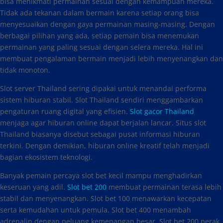
bisa menikmati permainan sesuai dengan kemampuan mereka.
Tidak ada tekanan dalam bermain karena setiap orang bisa
menyesuaikan dengan gaya permainan masing-masing. Dengan
berbagai pilihan yang ada, setiap pemain bisa menemukan
permainan yang paling sesuai dengan selera mereka. Hal ini
membuat pengalaman bermain menjadi lebih menyenangkan dan
tidak monoton.
Slot server Thailand sering dipakai untuk menandai performa
sistem hiburan stabil. Slot Thailand sendiri menggambarkan
pengaturan ruang digital yang efisien.
Slot gacor Thailand
menjaga agar hiburan online dapat berjalan lancar. Situs slot
Thailand biasanya disebut sebagai pusat informasi hiburan
terkini. Dengan demikian, hiburan online kreatif telah menjadi
bagian ekosistem teknologi.
Banyak pemain percaya slot bet kecil mampu menghadirkan
keseruan yang adil.
Slot bet 200
membuat permainan terasa lebih
stabil dan menyenangkan. Slot bet 100 menawarkan kecepatan
serta kemudahan untuk pemula. Slot bet 400 menambah
adrenalin dengan peluang kemenangan besar. Slot bet 200 perak