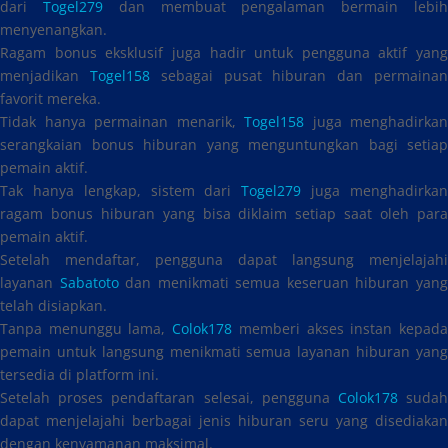
dari
Togel279
dan membuat pengalaman bermain lebi
menyenangkan.
Ragam bonus eksklusif juga hadir untuk pengguna aktif yang
menjadikan
Togel158
sebagai pusat hiburan dan permaina
favorit mereka.
Tidak hanya permainan menarik,
Togel158
juga menghadirkan
serangkaian bonus hiburan yang menguntungkan bagi setiap
pemain aktif.
Tak hanya lengkap, sistem dari
Togel279
juga menghadirka
ragam bonus hiburan yang bisa diklaim setiap saat oleh para
pemain aktif.
Setelah mendaftar, pengguna dapat langsung menjelajahi
layanan
Sabatoto
dan menikmati semua keseruan hiburan yan
telah disiapkan.
Tanpa menunggu lama,
Colok178
memberi akses instan kepad
pemain untuk langsung menikmati semua layanan hiburan yang
tersedia di platform ini.
Setelah proses pendaftaran selesai, pengguna
Colok178
suda
dapat menjelajahi berbagai jenis hiburan seru yang disediakan
dengan kenyamanan maksimal.