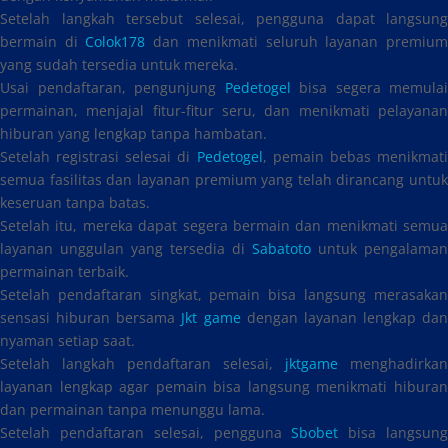
Setelah langkah tersebut selesai, pengguna dapat langsung
bermain di
Colok178
dan menikmati seluruh layanan premiu
yang sudah tersedia untuk mereka.
Usai pendaftaran, pengunjung
Pedetogel
bisa segera memulai
permainan, menjajal fitur-fitur seru, dan menikmati pelayanan
hiburan yang lengkap tanpa hambatan.
Setelah registrasi selesai di
Pedetogel
, pemain bebas menikmat
semua fasilitas dan layanan premium yang telah dirancang untuk
keseruan tanpa batas.
Setelah itu, mereka dapat segera bermain dan menikmati semua
layanan unggulan yang tersedia di
Sabatoto
untuk pengalaman
permainan terbaik.
Setelah pendaftaran singkat, pemain bisa langsung merasakan
sensasi hiburan bersama
Jkt game
dengan layanan lengkap dan
nyaman setiap saat.
Setelah langkah pendaftaran selesai,
jktgame
menghadirkan
layanan lengkap agar pemain bisa langsung menikmati hiburan
dan permainan tanpa menunggu lama.
Setelah pendaftaran selesai, pengguna
Sbobet
bisa langsun