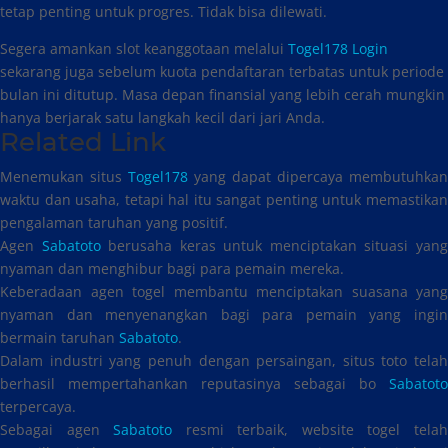
tetap penting untuk progres. Tidak bisa dilewati.
Segera amankan slot keanggotaan melalui
Togel178 Login
sekarang juga sebelum kuota pendaftaran terbatas untuk periode
bulan ini ditutup. Masa depan finansial yang lebih cerah mungkin
hanya berjarak satu langkah kecil dari jari Anda.
Related Link
Menemukan situs
Togel178
yang dapat dipercaya membutuhkan
waktu dan usaha, tetapi hal itu sangat penting untuk memastikan
pengalaman taruhan yang positif.
Agen
Sabatoto
berusaha keras untuk menciptakan situasi yan
nyaman dan menghibur bagi para pemain mereka.
Keberadaan agen togel membantu menciptakan suasana yang
nyaman dan menyenangkan bagi para pemain yang ingin
bermain taruhan
Sabatoto
.
Dalam industri yang penuh dengan persaingan, situs toto telah
berhasil mempertahankan reputasinya sebagai bo
Sabatoto
terpercaya.
Sebagai agen
Sabatoto
resmi terbaik, website togel tela