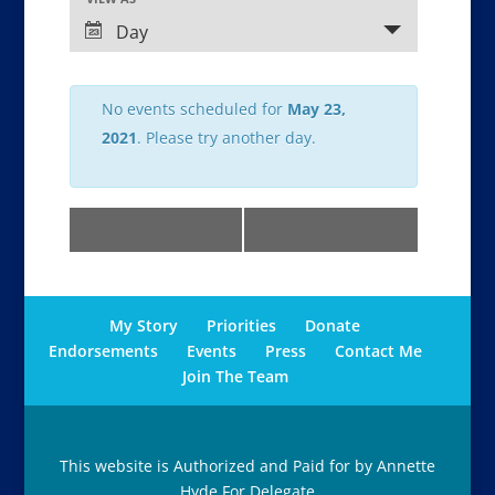
Views
Event
Views
Navigation
Day
Navigation
No events scheduled for
May 23,
2021
. Please try another day.
«
Previous Day
Next Day
»
My Story
Priorities
Donate
Endorsements
Events
Press
Contact Me
Join The Team
This website is Authorized and Paid for by Annette
Hyde For Delegate