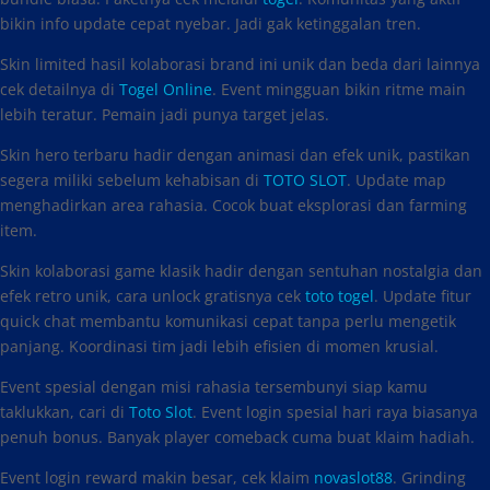
bikin info update cepat nyebar. Jadi gak ketinggalan tren.
Skin limited hasil kolaborasi brand ini unik dan beda dari lainnya
cek detailnya di
Togel Online
. Event mingguan bikin ritme main
lebih teratur. Pemain jadi punya target jelas.
Skin hero terbaru hadir dengan animasi dan efek unik, pastikan
segera miliki sebelum kehabisan di
TOTO SLOT
. Update map
menghadirkan area rahasia. Cocok buat eksplorasi dan farming
item.
Skin kolaborasi game klasik hadir dengan sentuhan nostalgia dan
efek retro unik, cara unlock gratisnya cek
toto togel
. Update fitur
quick chat membantu komunikasi cepat tanpa perlu mengetik
panjang. Koordinasi tim jadi lebih efisien di momen krusial.
Event spesial dengan misi rahasia tersembunyi siap kamu
taklukkan, cari di
Toto Slot
. Event login spesial hari raya biasanya
penuh bonus. Banyak player comeback cuma buat klaim hadiah.
Event login reward makin besar, cek klaim
novaslot88
. Grinding