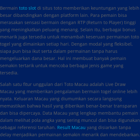
Bermain
toto slot
di situs toto memberikan keuntungan yang lebih
besar dibandingkan dengan platform lain. Para pemain bisa
merasakan sensasi bermain dengan RTP (Return to Player) tinggi
yang meningkatkan peluang menang. Selain itu, berbagai bonus
menarik juga tersedia untuk menambah keseruan permainan toto
togel yang dimainkan setiap hari. Dengan modal yang fleksibel,
siapa pun bisa ikut serta dalam permainan tanpa harus
mengeluarkan dana besar. Hal ini membuat banyak pemain
semakin tertarik untuk mencoba berbagai jenis game yang
tersedia.
Salah satu fitur unggulan dari Toto Macau adalah Live Draw
Macau yang memberikan pengalaman bermain togel online lebih
nyata. Keluaran Macau yang diumumkan secara langsung
memastikan bahwa hasil yang diberikan benar-benar transparan
dan bisa dipercaya. Data Macau yang lengkap membantu pemain
dalam melihat pola angka yang sering muncul dan bisa digunakan
sebagai referensi taruhan.
Result Macau
yang disiarkan tanpa
delay menjadikan permainan semakin menarik dan mendebarkan.