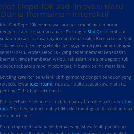
Slot Depo 10k Jadi Inovasi Baru
Dunia Permainan Interaktif
Kini Slot Depo 10k membawa cara baru menikmati hiburan
dengan sistem cepat dan aman. Dukungan
Slot Qris
membuat
setiap transaksi terasa ringan dan tanpa risiko. Bermodalkan Slot
10k, pemain bisa mengeksplor berbagai tema permainan dengan
sensasi seru. Proses Depo 10k yang cepat memberi kebebasan
bermain tanpa hambatan waktu. Tak salah bila Slot Deposit 10k
disebut sebagai simbol modernisasi hiburan online masa kini.
Leveling karakter baru kini lebih gampang dengan panduan yang
tersedia lewat
togel resmi
. Tips atur build sesuai gaya main itu
penting. Tidak harus ikut meta.
Patch terbaru bikin AI musuh lebih agresif terutama di area
situs
toto
. Tips belajar dari replay bikin skill meningkat. Kesalahan bisa
dievaluasi sendiri.
Promo top-up ini ada paket hemat yang isinya lebih padat dari
bundle biasa. Paketnya cek melalui
togel
. Komunitas yang aktif