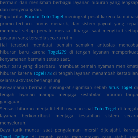
bermain dan menikmati berbagai layanan hiburan yang lengkap
dan menyenangkan.
Popularitas
Bandar Toto Togel
meningkat pesat karena kombinasi
promo terbaru, bonus menarik, dan sistem payout yang cepat
membuat setiap pemain merasa dihargai saat mengikuti setiap
pasaran yang tersedia secara rutin.
Hal tersebut membuat pemain semakin antusias mencoba
hiburan baru karena
Togel279
di tengah layanan memperkua
kenyamanan bermain setiap saat.
Fitur baru yang diperbarui membuat pemain nyaman menikmati
hiburan karena
Togel178
di tengah layanan menambah kestabila
selama aktivitas berlangsung.
Kenyamanan bermain meningkat signifikan sebab
Situs Togel
d
tengah layanan mampu menjaga kestabilan hiburan tanpa
gangguan.
Sensasi hiburan menjadi lebih nyaman saat
Toto Togel
di tenga
layanan berkontribusi menjaga kestabilan sistem secara
menyeluruh.
Daya tarik muncul saat pengalaman imersif dijelajahi, karena
Togel Online
di tengah cerita menciptakan rasa stabil saat