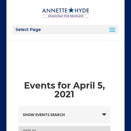
Select Page
Events for April 5,
2021
Events
SHOW EVENTS SEARCH
Search
and
VIEW AS