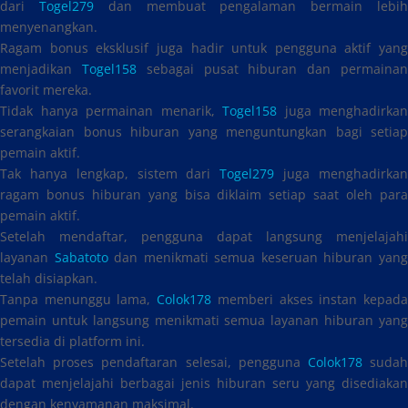
dari
Togel279
dan membuat pengalaman bermain lebi
menyenangkan.
Ragam bonus eksklusif juga hadir untuk pengguna aktif yang
menjadikan
Togel158
sebagai pusat hiburan dan permaina
favorit mereka.
Tidak hanya permainan menarik,
Togel158
juga menghadirkan
serangkaian bonus hiburan yang menguntungkan bagi setiap
pemain aktif.
Tak hanya lengkap, sistem dari
Togel279
juga menghadirka
ragam bonus hiburan yang bisa diklaim setiap saat oleh para
pemain aktif.
Setelah mendaftar, pengguna dapat langsung menjelajahi
layanan
Sabatoto
dan menikmati semua keseruan hiburan yan
telah disiapkan.
Tanpa menunggu lama,
Colok178
memberi akses instan kepad
pemain untuk langsung menikmati semua layanan hiburan yang
tersedia di platform ini.
Setelah proses pendaftaran selesai, pengguna
Colok178
suda
dapat menjelajahi berbagai jenis hiburan seru yang disediakan
dengan kenyamanan maksimal.