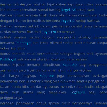
Bermainlah dengan kontrol, bijak dalam keputusan, dan rasakan
kenikmatan permainan santai bareng
Togel158
setiap saat.
Pastikan untuk bermain bijak, dan maksimalkan waktu luang Anda
dengan hiburan berkualitas bersama
Togel178
setiap harinya.
Nikmati momen terbaik dalam permainan sambil tetap bermain
cerdas bersama fitur dari
Togel178
terpercaya.
Jadilah pemain cerdas dengan mengontrol strategi bermain
bersama
Pedetogel
dan tetap nikmati setiap detik hiburan tanpa
beban berlebih.
Bonus menarik mulai bermunculan sebagai bagian dari layanan
Pedetogel
untuk meningkatkan keseruan para pemain.
Bonus kejutan menarik dihadirkan
Sabatoto
bagi penggemar
permainan yang ingin pengalaman lebih menyenangkan.
Tak hanya lengkap,
Sabatoto
juga menyediakan berbagai
penawaran bonus menarik yang bisa dinikmati semua pengguna.
Dalam dunia hiburan daring, bonus menarik selalu hadir sebagai
daya tarik utama yang disediakan
Togel279
bagi par
penggunanya.
Berbagai penawaran bonus spesial turut memperkaya layanan