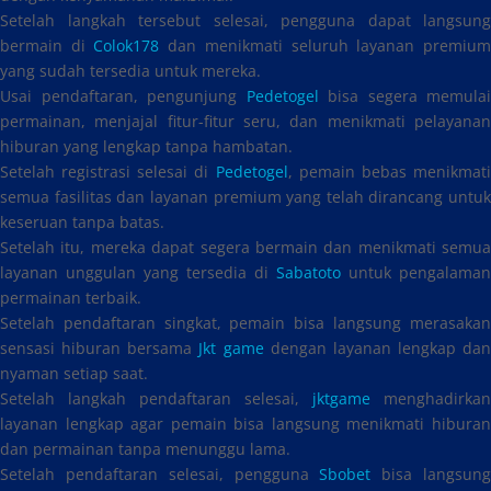
Setelah langkah tersebut selesai, pengguna dapat langsung
bermain di
Colok178
dan menikmati seluruh layanan premiu
yang sudah tersedia untuk mereka.
Usai pendaftaran, pengunjung
Pedetogel
bisa segera memulai
permainan, menjajal fitur-fitur seru, dan menikmati pelayanan
hiburan yang lengkap tanpa hambatan.
Setelah registrasi selesai di
Pedetogel
, pemain bebas menikmat
semua fasilitas dan layanan premium yang telah dirancang untuk
keseruan tanpa batas.
Setelah itu, mereka dapat segera bermain dan menikmati semua
layanan unggulan yang tersedia di
Sabatoto
untuk pengalaman
permainan terbaik.
Setelah pendaftaran singkat, pemain bisa langsung merasakan
sensasi hiburan bersama
Jkt game
dengan layanan lengkap dan
nyaman setiap saat.
Setelah langkah pendaftaran selesai,
jktgame
menghadirkan
layanan lengkap agar pemain bisa langsung menikmati hiburan
dan permainan tanpa menunggu lama.
Setelah pendaftaran selesai, pengguna
Sbobet
bisa langsun