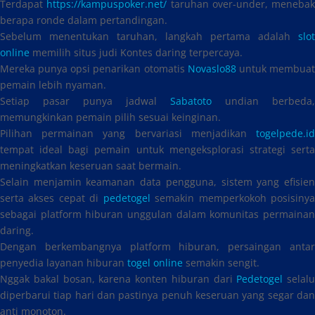
Terdapat
https://kampuspoker.net/
taruhan over-under, menebak
berapa ronde dalam pertandingan.
Sebelum menentukan taruhan, langkah pertama adalah
slot
online
memilih situs judi Kontes daring terpercaya.
Mereka punya opsi penarikan otomatis
Novaslo88
untuk membua
pemain lebih nyaman.
Setiap pasar punya jadwal
Sabatoto
undian berbeda,
memungkinkan pemain pilih sesuai keinginan.
Pilihan permainan yang bervariasi menjadikan
togelpede.id
tempat ideal bagi pemain untuk mengeksplorasi strategi serta
meningkatkan keseruan saat bermain.
Selain menjamin keamanan data pengguna, sistem yang efisien
serta akses cepat di
pedetogel
semakin memperkokoh posisiny
sebagai platform hiburan unggulan dalam komunitas permainan
daring.
Dengan berkembangnya platform hiburan, persaingan antar
penyedia layanan hiburan
togel online
semakin sengit.
Nggak bakal bosan, karena konten hiburan dari
Pedetogel
selalu
diperbarui tiap hari dan pastinya penuh keseruan yang segar dan
anti monoton.