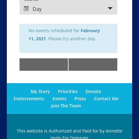
Views
Event
Views
Navigation
Day
Navigation
No events scheduled for
February
11, 2021
. Please try another day.
«
Previous Day
Next Day
»
My Story
Priorities
Donate
Endorsements
Events
Press
Contact Me
Join The Team
This website is Authorized and Paid for by Annette
Hyde For Delegate