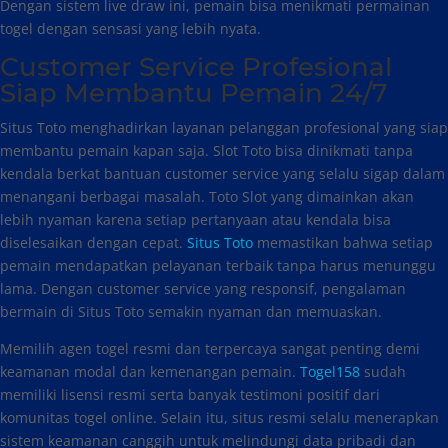
Dengan sistem live draw ini, pemain bisa menikmati permainan
togel dengan sensasi yang lebih nyata.
Customer Service Profesional
Siap Membantu Pemain 24/7
Situs Toto menghadirkan layanan pelanggan profesional yang siap
membantu pemain kapan saja. Slot Toto bisa dinikmati tanpa
kendala berkat bantuan customer service yang selalu sigap dalam
menangani berbagai masalah. Toto Slot yang dimainkan akan
lebih nyaman karena setiap pertanyaan atau kendala bisa
diselesaikan dengan cepat.
Situs Toto
memastikan bahwa setiap
pemain mendapatkan pelayanan terbaik tanpa harus menunggu
lama. Dengan customer service yang responsif, pengalaman
bermain di Situs Toto semakin nyaman dan memuaskan.
Memilih agen togel resmi dan terpercaya sangat penting demi
keamanan modal dan kemenangan pemain.
Togel158
sudah
memiliki lisensi resmi serta banyak testimoni positif dari
komunitas togel online. Selain itu, situs resmi selalu menerapkan
sistem keamanan canggih untuk melindungi data pribadi dan