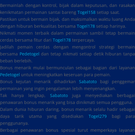
Bermainlah dengan kontrol, bijak dalam keputusan, dan rasakan
kenikmatan permainan santai bareng
Togel158
setiap saat.
Pastikan untuk bermain bijak, dan maksimalkan waktu luang Anda
dengan hiburan berkualitas bersama
Togel178
setiap harinya.
Nikmati momen terbaik dalam permainan sambil tetap bermain
cerdas bersama fitur dari
Togel178
terpercaya.
Jadilah pemain cerdas dengan mengontrol strategi bermain
bersama
Pedetogel
dan tetap nikmati setiap detik hiburan tanpa
beban berlebih.
Bonus menarik mulai bermunculan sebagai bagian dari layanan
Pedetogel
untuk meningkatkan keseruan para pemain.
Bonus kejutan menarik dihadirkan
Sabatoto
bagi penggemar
permainan yang ingin pengalaman lebih menyenangkan.
Tak hanya lengkap,
Sabatoto
juga menyediakan berbagai
penawaran bonus menarik yang bisa dinikmati semua pengguna.
Dalam dunia hiburan daring, bonus menarik selalu hadir sebagai
daya tarik utama yang disediakan
Togel279
bagi par
penggunanya.
Berbagai penawaran bonus spesial turut memperkaya layanan