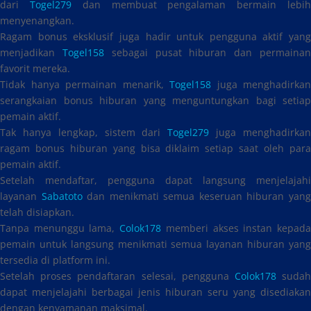
dari
Togel279
dan membuat pengalaman bermain lebi
menyenangkan.
Ragam bonus eksklusif juga hadir untuk pengguna aktif yang
menjadikan
Togel158
sebagai pusat hiburan dan permaina
favorit mereka.
Tidak hanya permainan menarik,
Togel158
juga menghadirkan
serangkaian bonus hiburan yang menguntungkan bagi setiap
pemain aktif.
Tak hanya lengkap, sistem dari
Togel279
juga menghadirka
ragam bonus hiburan yang bisa diklaim setiap saat oleh para
pemain aktif.
Setelah mendaftar, pengguna dapat langsung menjelajahi
layanan
Sabatoto
dan menikmati semua keseruan hiburan yan
telah disiapkan.
Tanpa menunggu lama,
Colok178
memberi akses instan kepad
pemain untuk langsung menikmati semua layanan hiburan yang
tersedia di platform ini.
Setelah proses pendaftaran selesai, pengguna
Colok178
suda
dapat menjelajahi berbagai jenis hiburan seru yang disediakan
dengan kenyamanan maksimal.