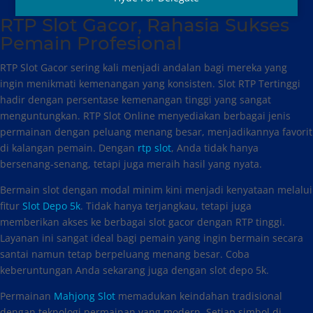
RTP Slot Gacor, Rahasia Sukses
Pemain Profesional
RTP Slot Gacor sering kali menjadi andalan bagi mereka yang
ingin menikmati kemenangan yang konsisten. Slot RTP Tertinggi
hadir dengan persentase kemenangan tinggi yang sangat
menguntungkan. RTP Slot Online menyediakan berbagai jenis
permainan dengan peluang menang besar, menjadikannya favorit
di kalangan pemain. Dengan
rtp slot
, Anda tidak hanya
bersenang-senang, tetapi juga meraih hasil yang nyata.
Bermain slot dengan modal minim kini menjadi kenyataan melalui
fitur
Slot Depo 5k
. Tidak hanya terjangkau, tetapi juga
memberikan akses ke berbagai slot gacor dengan RTP tinggi.
Layanan ini sangat ideal bagi pemain yang ingin bermain secara
santai namun tetap berpeluang menang besar. Coba
keberuntungan Anda sekarang juga dengan slot depo 5k.
Permainan
Mahjong Slot
memadukan keindahan tradisional
dengan teknologi permainan yang modern. Setiap simbol di