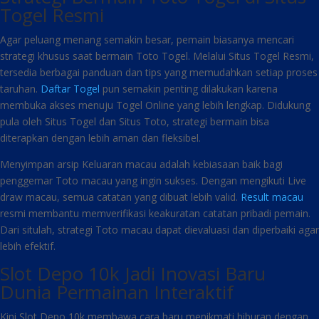
Togel Resmi
Agar peluang menang semakin besar, pemain biasanya mencari
strategi khusus saat bermain Toto Togel. Melalui Situs Togel Resmi,
tersedia berbagai panduan dan tips yang memudahkan setiap proses
taruhan.
Daftar Togel
pun semakin penting dilakukan karena
membuka akses menuju Togel Online yang lebih lengkap. Didukung
pula oleh Situs Togel dan Situs Toto, strategi bermain bisa
diterapkan dengan lebih aman dan fleksibel.
Menyimpan arsip Keluaran macau adalah kebiasaan baik bagi
penggemar Toto macau yang ingin sukses. Dengan mengikuti Live
draw macau, semua catatan yang dibuat lebih valid.
Result macau
resmi membantu memverifikasi keakuratan catatan pribadi pemain.
Dari situlah, strategi Toto macau dapat dievaluasi dan diperbaiki agar
lebih efektif.
Slot Depo 10k Jadi Inovasi Baru
Dunia Permainan Interaktif
Kini Slot Depo 10k membawa cara baru menikmati hiburan dengan