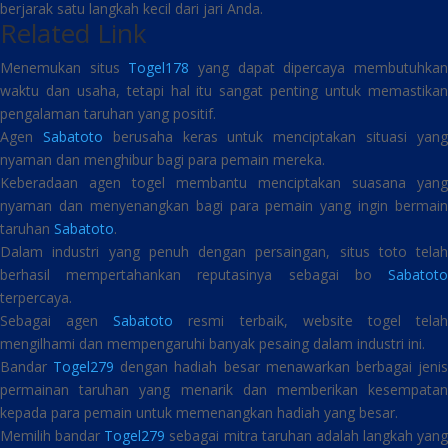
berjarak satu langkah kecil dari jari Anda.
Related Link
Menemukan situs
Togel178
yang dapat dipercaya membutuhka
waktu dan usaha, tetapi hal itu sangat penting untuk memastikan
pengalaman taruhan yang positif.
Agen
Sabatoto
berusaha keras untuk menciptakan situasi yan
nyaman dan menghibur bagi para pemain mereka.
Keberadaan agen togel membantu menciptakan suasana yang
nyaman dan menyenangkan bagi para pemain yang ingin bermain
taruhan
Sabatoto
.
Dalam industri yang penuh dengan persaingan, situs toto telah
berhasil mempertahankan reputasinya sebagai bo
Sabatoto
terpercaya.
Sebagai agen
Sabatoto
resmi terbaik, website togel tela
mengilhami dan mempengaruhi banyak pesaing dalam industri ini.
Bandar
Togel279
dengan hadiah besar menawarkan berbagai jeni
permainan taruhan yang menarik dan memberikan kesempatan
kepada para pemain untuk memenangkan hadiah yang besar.
Memilih bandar
Togel279
sebagai mitra taruhan adalah langkah yang