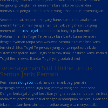
bergabung. Langkah ini meminimalkan risiko penipuan dan
memastikan pengalaman bermain yang aman dan menyenangkan.
Sebelum mulai, hal pertama yang harus kamu tahu adalah cara
memilih tempat main yang aman. Banyak yang masih bingung
menentukan
Situs Togel
karena terlalu banyak pilihan online.
Padahal, memilih Togel Terpercaya bisa bantu kamu bermain
dengan nyaman tanpa rasa was-was. Semua itu cuma bisa kamu
temuin di Situs Togel Terpercaya yang punya reputasi baik dan
sistem transparan. Kalau ingin hasil maksimal, pastikan kamu main di
Togel Resmi lewat Bandar Togel yang sudah diakui.
Keberagaman Slot Online untuk
Semua Jenis Pemain
Permainan
slot gacor
tidak hanya menarik bagi pemain
berpengalaman, tetapi juga bagi mereka yang baru mencoba.
Dengan berbagai tingkat kesulitan yang tersedia, semua pemain bisa
menikmati permainan sesuai dengan kemampuan mereka. Tidak ada
tekanan dalam bermain karena setiap orang bisa menyesuaikan