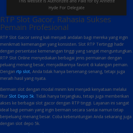
This website is Authorized and Paid for by Annette
Hyde For Delegate
RTP Slot Gacor, Rahasia Sukses
Pemain Profesional
RTP Slot Gacor sering kali menjadi andalan bagi mereka yang ingin
menikmati kemenangan yang konsisten. Slot RTP Tertinggi hadir
dengan persentase kemenangan tinggi yang sangat menguntungkan.
RTP Slot Online menyediakan berbagai jenis permainan dengan
peluang menang besar, menjadikannya favorit di kalangan pemain.
Dengan
rtp slot
, Anda tidak hanya bersenang-senang, tetapi juga
meraih hasil yang nyata.
Bermain slot dengan modal minim kini menjadi kenyataan melalui
fitur
Slot Depo 5k
. Tidak hanya terjangkau, tetapi juga memberikan
akses ke berbagai slot gacor dengan RTP tinggi. Layanan ini sangat
ideal bagi pemain yang ingin bermain secara santai namun tetap
berpeluang menang besar. Coba keberuntungan Anda sekarang juga
dengan slot depo 5k.