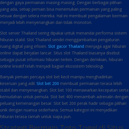
dengan gaya permainan masing-masing. Dengan berbagai pilihan
yang ada, setiap pemain bisa menemukan permainan yang paling
sesuai dengan selera mereka. Hal ini membuat pengalaman bermain
menjadi lebih menyenangkan dan tidak monoton.
Slot server Thailand sering dipakai untuk menandai performa sistem
hiburan stabil. Slot Thailand sendiri menggambarkan pengaturan
ruang digital yang efisien.
Slot gacor Thailand
menjaga agar hiburan
online dapat berjalan lancar. Situs slot Thailand biasanya disebut
sebagai pusat informasi hiburan terkini. Dengan demikian, hiburan
online kreatif telah menjadi bagian ekosistem teknologi.
Banyak pemain percaya slot bet kecil mampu menghadirkan
keseruan yang adil.
Slot bet 200
membuat permainan terasa lebih
stabil dan menyenangkan. Slot bet 100 menawarkan kecepatan serta
kemudahan untuk pemula. Slot bet 400 menambah adrenalin dengan
peluang kemenangan besar. Slot bet 200 perak hadir sebagai pilihan
unik dengan nuansa sederhana. Semua kategori ini menjadikan
hiburan terasa ramah untuk siapa pun.
Strategi Bermain Toto Togel di Situs