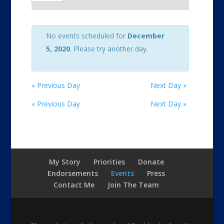
Navigation
No events scheduled for
December
5, 2020
. Please try another day.
«
Previous Day
Next Day
»
«
Previous Day
Next Day
»
My Story
Priorities
Donate
Endorsements
Events
Press
Contact Me
Join The Team