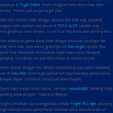
detailnya di
Togel Online
. Event mingguan bikin ritme main lebih
teratur. Pemain jadi punya target jelas.
Skin hero terbaru hadir dengan animasi dan efek unik, pastikan
segera miliki sebelum kehabisan di
TOTO SLOT
. Update map
menghadirkan area rahasia. Cocok buat eksplorasi dan farming item.
Skin kolaborasi game klasik hadir dengan sentuhan nostalgia dan
efek retro unik, cara unlock gratisnya cek
toto togel
. Update fitur
quick chat membantu komunikasi cepat tanpa perlu mengetik
panjang. Koordinasi tim jadi lebih efisien di momen krusial.
Event spesial dengan misi rahasia tersembunyi siap kamu taklukkan,
cari di
Toto Slot
. Event login spesial hari raya biasanya penuh bonus.
Banyak player comeback cuma buat klaim hadiah.
Event login reward makin besar, cek klaim
novaslot88
. Grinding tetap
penting untuk progres. Tidak bisa dilewati.
Segera amankan slot keanggotaan melalui
Togel178 Login
sekarang
juga sebelum kuota pendaftaran terbatas untuk periode bulan ini