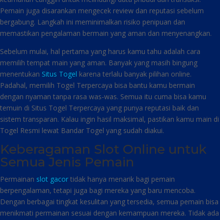
Pemain juga disarankan mengecek review dan reputasi sebelum
bergabung. Langkah ini meminimalkan risiko penipuan dan
memastikan pengalaman bermain yang aman dan menyenangkan.
Sebelum mulai, hal pertama yang harus kamu tahu adalah cara
memilih tempat main yang aman. Banyak yang masih bingung
menentukan
Situs Togel
karena terlalu banyak pilihan online.
Padahal, memilih Togel Terpercaya bisa bantu kamu bermain
dengan nyaman tanpa rasa was-was. Semua itu cuma bisa kamu
temuin di Situs Togel Terpercaya yang punya reputasi baik dan
sistem transparan. Kalau ingin hasil maksimal, pastikan kamu main di
Togel Resmi lewat Bandar Togel yang sudah diakui.
Keberagaman Slot Online untuk
Semua Jenis Pemain
Permainan
slot gacor
tidak hanya menarik bagi pemain
berpengalaman, tetapi juga bagi mereka yang baru mencoba.
Dengan berbagai tingkat kesulitan yang tersedia, semua pemain bisa
menikmati permainan sesuai dengan kemampuan mereka. Tidak ada