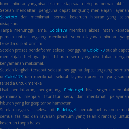
bonus hiburan yang bisa diklaim setiap saat oleh para pemain aktif.
Setelah mendaftar, pengguna dapat langsung menjelajahi layanan
Sabatoto
dan menikmati semua keseruan hiburan yang telah
disiapkan.
Tanpa menunggu lama,
Colok178
memberi akses instan kepad
pemain untuk langsung menikmati semua layanan hiburan yang
tersedia di platform ini.
Setelah proses pendaftaran selesai, pengguna
Colok178
sudah dapat
menjelajahi berbagai jenis hiburan seru yang disediakan dengan
kenyamanan maksimal.
Setelah langkah tersebut selesai, pengguna dapat langsung bermain
di
Colok178
dan menikmati seluruh layanan premium yang sudah
tersedia untuk mereka.
Usai pendaftaran, pengunjung
Pedetogel
bisa segera memulai
permainan, menjajal fitur-fitur seru, dan menikmati pelayanan
hiburan yang lengkap tanpa hambatan.
Setelah registrasi selesai di
Pedetogel
, pemain bebas menikmat
semua fasilitas dan layanan premium yang telah dirancang untuk
keseruan tanpa batas.