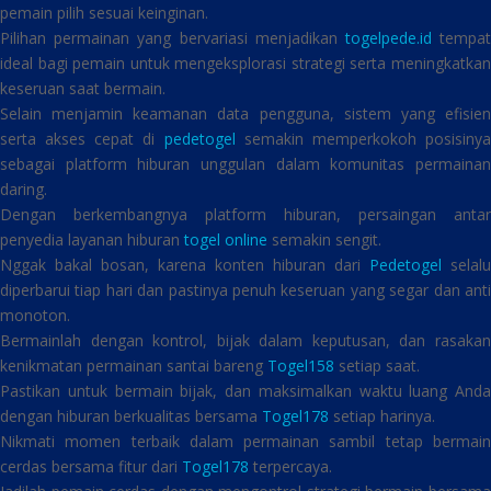
pemain pilih sesuai keinginan.
Pilihan permainan yang bervariasi menjadikan
togelpede.id
tempa
ideal bagi pemain untuk mengeksplorasi strategi serta meningkatkan
keseruan saat bermain.
Selain menjamin keamanan data pengguna, sistem yang efisien
serta akses cepat di
pedetogel
semakin memperkokoh posisiny
sebagai platform hiburan unggulan dalam komunitas permainan
daring.
Dengan berkembangnya platform hiburan, persaingan antar
penyedia layanan hiburan
togel online
semakin sengit.
Nggak bakal bosan, karena konten hiburan dari
Pedetogel
selalu
diperbarui tiap hari dan pastinya penuh keseruan yang segar dan anti
monoton.
Bermainlah dengan kontrol, bijak dalam keputusan, dan rasakan
kenikmatan permainan santai bareng
Togel158
setiap saat.
Pastikan untuk bermain bijak, dan maksimalkan waktu luang Anda
dengan hiburan berkualitas bersama
Togel178
setiap harinya.
Nikmati momen terbaik dalam permainan sambil tetap bermain
cerdas bersama fitur dari
Togel178
terpercaya.