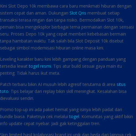
Kini Slot Depo 10k membawa cara baru menikmati hiburan dengan
sistem cepat dan aman. Dukungan
Slot Qris
membuat setiap
transaksi terasa ringan dan tanpa risiko. Bermodalkan Slot 10k,
pemain bisa mengeksplor berbagai tema permainan dengan sensasi
seru. Proses Depo 10k yang cepat memberi kebebasan bermain
tanpa hambatan waktu. Tak salah bila Slot Deposit 10k disebut
sebagai simbol modernisasi hiburan online masa kini.
Leveling karakter baru kini lebih gampang dengan panduan yang
tersedia lewat
togel resmi
. Tips atur build sesuai gaya main itu
penting. Tidak harus ikut meta.
Patch terbaru bikin AI musuh lebih agresif terutama di area
situs
toto
. Tips belajar dari replay bikin skill meningkat. Kesalahan bisa
dievaluasi sendiri.
Promo top-up ini ada paket hemat yang isinya lebih padat dari
bundle biasa. Paketnya cek melalui
togel
. Komunitas yang aktif bikin
info update cepat nyebar. Jadi gak ketinggalan tren.
Skin limited hasil kolaborasi brand ini unik dan beda dari lainnya cek