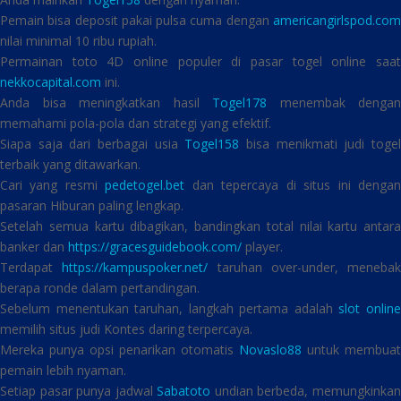
Pemain bisa deposit pakai pulsa cuma dengan
americangirlspod.com
nilai minimal 10 ribu rupiah.
Permainan toto 4D online populer di pasar togel online saat
nekkocapital.com
ini.
Anda bisa meningkatkan hasil
Togel178
menembak dengan
memahami pola-pola dan strategi yang efektif.
Siapa saja dari berbagai usia
Togel158
bisa menikmati judi toge
terbaik yang ditawarkan.
Cari yang resmi
pedetogel.bet
dan tepercaya di situs ini denga
pasaran Hiburan paling lengkap.
Setelah semua kartu dibagikan, bandingkan total nilai kartu antara
banker dan
https://gracesguidebook.com/
player.
Terdapat
https://kampuspoker.net/
taruhan over-under, menebak
berapa ronde dalam pertandingan.
Sebelum menentukan taruhan, langkah pertama adalah
slot onlin
memilih situs judi Kontes daring terpercaya.
Mereka punya opsi penarikan otomatis
Novaslo88
untuk membuat
pemain lebih nyaman.
Setiap pasar punya jadwal
Sabatoto
undian berbeda, memungkinka