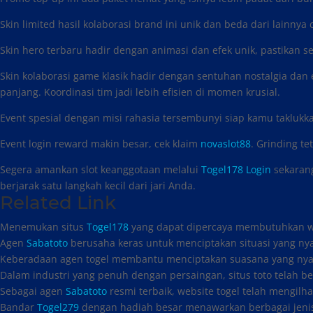
Skin limited hasil kolaborasi brand ini unik dan beda dari lainnya 
Skin hero terbaru hadir dengan animasi dan efek unik, pastikan s
Skin kolaborasi game klasik hadir dengan sentuhan nostalgia dan e
panjang. Koordinasi tim jadi lebih efisien di momen krusial.
Event spesial dengan misi rahasia tersembunyi siap kamu taklukka
Event login reward makin besar, cek klaim
novaslot88
. Grinding te
Segera amankan slot keanggotaan melalui
Togel178 Login
sekarang
berjarak satu langkah kecil dari jari Anda.
Related Link
Menemukan situs
Togel178
yang dapat dipercaya membutuhkan wak
Agen
Sabatoto
berusaha keras untuk menciptakan situasi yang n
Keberadaan agen togel membantu menciptakan suasana yang ny
Dalam industri yang penuh dengan persaingan, situs toto telah 
Sebagai agen
Sabatoto
resmi terbaik, website togel telah mengil
Bandar
Togel279
dengan hadiah besar menawarkan berbagai jeni