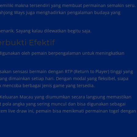
emiliki makna tersendiri yang membuat permainan semakin seru.
Mahjong Ways juga menghadirkan pengalaman budaya yang
narik. Sayang kalau dilewatkan begitu saja.
bukti Efektif
ng digunakan oleh pemain berpengalaman untuk meningkatkan
akan sensasi bermain dengan RTP (Return to Player) tinggi yang
ng dimainkan setiap hari. Dengan modal yang fleksibel, siapa
k mencoba berbagai jenis game yang tersedia.
ta. Keluaran Macau yang diumumkan secara langsung memastikan
 pola angka yang sering muncul dan bisa digunakan sebagai
em live draw ini, pemain bisa menikmati permainan togel dengan