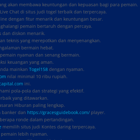
 yang akan membawa keuntungan dan kepuasan bagi para pemain.
 Live Chat di situs judi togel terbaik dan terpercaya.
ne dengan fitur menarik dan keuntungan besar.
ghalangi pemain bertaruh dengan percaya.
dan diskon menarik.
n teknis yang merepotkan dan menyenangkan.
engalaman bermain hebat.
ar pemain nyaman dan senang bermain.
ksi keuangan yang aman.
 Anda mainkan
Togel158
dengan nyaman.
com
nilai minimal 10 ribu rupiah.
capital.com
ini.
 pola-pola dan strategi yang efektif.
erbaik yang ditawarkan.
asaran Hiburan paling lengkap.
ra banker dan
https://gracesguidebook.com/
player.
berapa ronde dalam pertandingan.
e
memilih situs judi Kontes daring terpercaya.
pemain lebih nyaman.