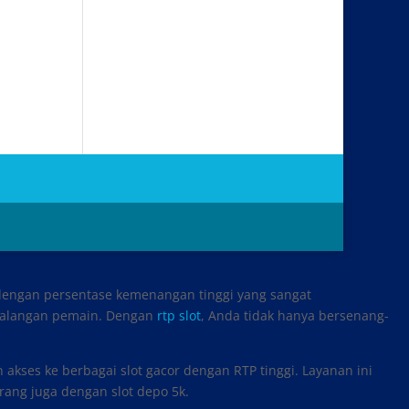
r dengan persentase kemenangan tinggi yang sangat
 kalangan pemain. Dengan
rtp slot
, Anda tidak hanya bersenang-
 akses ke berbagai slot gacor dengan RTP tinggi. Layanan ini
ang juga dengan slot depo 5k.