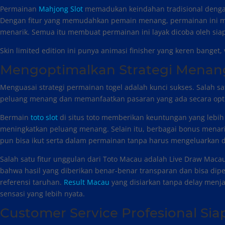
Permainan
Mahjong Slot
memadukan keindahan tradisional dengan
Dengan fitur yang memudahkan pemain menang, permainan ini me
menarik. Semua itu membuat permainan ini layak dicoba oleh siap
Skin limited edition ini punya animasi finisher yang keren banget
Mengoptimalkan Strategi Menang 
Menguasai strategi permainan togel adalah kunci sukses. Salah
peluang menang dan memanfaatkan pasaran yang ada secara opt
Bermain
toto slot
di situs toto memberikan keuntungan yang lebih 
meningkatkan peluang menang. Selain itu, berbagai bonus menari
pun bisa ikut serta dalam permainan tanpa harus mengeluarkan d
Salah satu fitur unggulan dari Toto Macau adalah Live Draw Ma
bahwa hasil yang diberikan benar-benar transparan dan bisa di
referensi taruhan.
Result Macau
yang disiarkan tanpa delay menj
sensasi yang lebih nyata.
Customer Service Profesional S