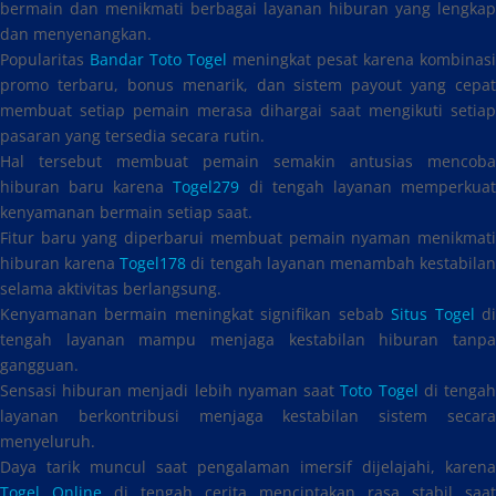
bermain dan menikmati berbagai layanan hiburan yang lengkap
dan menyenangkan.
Popularitas
Bandar Toto Togel
meningkat pesat karena kombinasi
promo terbaru, bonus menarik, dan sistem payout yang cepat
membuat setiap pemain merasa dihargai saat mengikuti setiap
pasaran yang tersedia secara rutin.
Hal tersebut membuat pemain semakin antusias mencoba
hiburan baru karena
Togel279
di tengah layanan memperkua
kenyamanan bermain setiap saat.
Fitur baru yang diperbarui membuat pemain nyaman menikmati
hiburan karena
Togel178
di tengah layanan menambah kestabila
selama aktivitas berlangsung.
Kenyamanan bermain meningkat signifikan sebab
Situs Togel
d
tengah layanan mampu menjaga kestabilan hiburan tanpa
gangguan.
Sensasi hiburan menjadi lebih nyaman saat
Toto Togel
di tenga
layanan berkontribusi menjaga kestabilan sistem secara
menyeluruh.
Daya tarik muncul saat pengalaman imersif dijelajahi, karena
Togel Online
di tengah cerita menciptakan rasa stabil saat