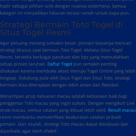
hadir sebagai pilihan unik dengan nuansa sederhana. Semua
kategori ini menjadikan hiburan terasa ramah untuk siapa pun.
Strategi Bermain Toto Togel di
Situs Togel Resmi
Agar peluang menang semakin besar, pemain biasanya mencari
strategi khusus saat bermain Toto Togel. Melalui Situs Togel
Resmi, tersedia berbagai panduan dan tips yang memudahkan
setiap proses taruhan.
Daftar Togel
pun semakin penting
dilakukan karena membuka akses menuju Togel Online yang lebih
lengkap. Didukung pula oleh Situs Togel dan Situs Toto, strategi
bermain bisa diterapkan dengan lebih aman dan fleksibel.
Menyimpan arsip Keluaran macau adalah kebiasaan baik bagi
penggemar Toto macau yang ingin sukses. Dengan mengikuti Live
draw macau, semua catatan yang dibuat lebih valid.
Result macau
resmi membantu memverifikasi keakuratan catatan pribadi
pemain. Dari situlah, strategi Toto macau dapat dievaluasi dan
diperbaiki agar lebih efektif.