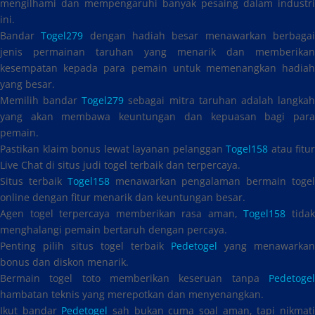
mengilhami dan mempengaruhi banyak pesaing dalam industri
ini.
Bandar
Togel279
dengan hadiah besar menawarkan berbaga
jenis permainan taruhan yang menarik dan memberikan
kesempatan kepada para pemain untuk memenangkan hadiah
yang besar.
Memilih bandar
Togel279
sebagai mitra taruhan adalah langka
yang akan membawa keuntungan dan kepuasan bagi para
pemain.
Pastikan klaim bonus lewat layanan pelanggan
Togel158
atau fitur
Live Chat di situs judi togel terbaik dan terpercaya.
Situs terbaik
Togel158
menawarkan pengalaman bermain toge
online dengan fitur menarik dan keuntungan besar.
Agen togel terpercaya memberikan rasa aman,
Togel158
tida
menghalangi pemain bertaruh dengan percaya.
Penting pilih situs togel terbaik
Pedetogel
yang menawarkan
bonus dan diskon menarik.
Bermain togel toto memberikan keseruan tanpa
Pedetogel
hambatan teknis yang merepotkan dan menyenangkan.
Ikut bandar
Pedetogel
sah bukan cuma soal aman, tapi nikmat