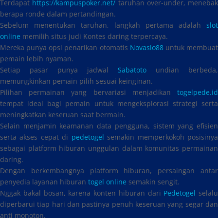
Terdapat
https://kampuspoker.net/
taruhan over-under, menebak
berapa ronde dalam pertandingan.
Sebelum menentukan taruhan, langkah pertama adalah
slot
online
memilih situs judi Kontes daring terpercaya.
Mereka punya opsi penarikan otomatis
Novaslo88
untuk membua
pemain lebih nyaman.
Setiap pasar punya jadwal
Sabatoto
undian berbeda,
memungkinkan pemain pilih sesuai keinginan.
Pilihan permainan yang bervariasi menjadikan
togelpede.id
tempat ideal bagi pemain untuk mengeksplorasi strategi serta
meningkatkan keseruan saat bermain.
Selain menjamin keamanan data pengguna, sistem yang efisien
serta akses cepat di
pedetogel
semakin memperkokoh posisiny
sebagai platform hiburan unggulan dalam komunitas permainan
daring.
Dengan berkembangnya platform hiburan, persaingan antar
penyedia layanan hiburan
togel online
semakin sengit.
Nggak bakal bosan, karena konten hiburan dari
Pedetogel
selalu
diperbarui tiap hari dan pastinya penuh keseruan yang segar dan
anti monoton.