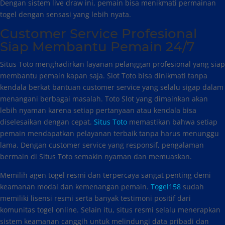
Dengan sistem live draw ini, pemain bisa menikmati permainan
togel dengan sensasi yang lebih nyata.
Customer Service Profesional
Siap Membantu Pemain 24/7
Situs Toto menghadirkan layanan pelanggan profesional yang siap
membantu pemain kapan saja. Slot Toto bisa dinikmati tanpa
kendala berkat bantuan customer service yang selalu sigap dalam
menangani berbagai masalah. Toto Slot yang dimainkan akan
lebih nyaman karena setiap pertanyaan atau kendala bisa
diselesaikan dengan cepat.
Situs Toto
memastikan bahwa setiap
pemain mendapatkan pelayanan terbaik tanpa harus menunggu
lama. Dengan customer service yang responsif, pengalaman
bermain di Situs Toto semakin nyaman dan memuaskan.
Memilih agen togel resmi dan terpercaya sangat penting demi
keamanan modal dan kemenangan pemain.
Togel158
sudah
memiliki lisensi resmi serta banyak testimoni positif dari
komunitas togel online. Selain itu, situs resmi selalu menerapkan
sistem keamanan canggih untuk melindungi data pribadi dan