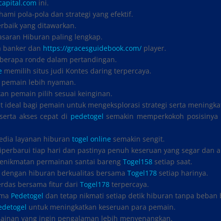
capital.com
ini.
 pola-pola dan strategi yang efektif.
erbaik yang ditawarkan.
asaran Hiburan paling lengkap.
ra banker dan
https://gracesguidebook.com/
player.
berapa ronde dalam pertandingan.
e
memilih situs judi Kontes daring terpercaya.
pemain lebih nyaman.
 pemain pilih sesuai keinginan.
 ideal bagi pemain untuk mengeksplorasi strategi serta meningka
serta akses cepat di
pedetogel
semakin memperkokoh posisinya 
edia layanan hiburan
togel online
semakin sengit.
iperbarui tiap hari dan pastinya penuh keseruan yang segar dan 
 kenikmatan permainan santai bareng
Togel158
setiap saat.
a dengan hiburan berkualitas bersama
Togel178
setiap harinya.
rdas bersama fitur dari
Togel178
terpercaya.
ama
Pedetogel
dan tetap nikmati setiap detik hiburan tanpa beban 
edetogel
untuk meningkatkan keseruan para pemain.
inan yang ingin pengalaman lebih menyenangkan.