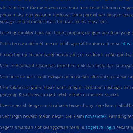
Kini Slot Depo 10k membawa cara baru menikmati hiburan denga
pemain bisa mengeksplor berbagai tema permainan dengan sensasi
sebagai simbol modernisasi hiburan online masa kini.
Leveling karakter baru kini lebih gampang dengan panduan yang 
Patch terbaru bikin AI musuh lebih agresif terutama di area
situs 
Promo top-up ini ada paket hemat yang isinya lebih padat dari bu
Skin limited hasil kolaborasi brand ini unik dan beda dari lainnya 
Skin hero terbaru hadir dengan animasi dan efek unik, pastikan s
Skin kolaborasi game klasik hadir dengan sentuhan nostalgia dan e
panjang. Koordinasi tim jadi lebih efisien di momen krusial.
Event spesial dengan misi rahasia tersembunyi siap kamu taklukka
Event login reward makin besar, cek klaim
novaslot88
. Grinding te
Segera amankan slot keanggotaan melalui
Togel178 Login
sekarang