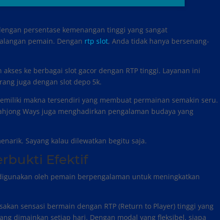
r dengan persentase kemenangan tinggi yang sangat
 kalangan pemain. Dengan
rtp slot
, Anda tidak hanya bersenang-
 akses ke berbagai slot gacor dengan RTP tinggi. Layanan ini
ang juga dengan slot depo 5k.
emiliki makna tersendiri yang membuat permainan semakin seru.
Mahjong Ways juga menghadirkan pengalaman budaya yang
narik. Sayang kalau dilewatkan begitu saja.
bukti Efektif
ng digunakan oleh pemain berpengalaman untuk meningkatkan
akan sensasi bermain dengan RTP (Return to Player) tinggi yang
ng dimainkan setiap hari. Dengan modal yang fleksibel, siapa