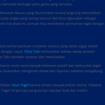
k mencoba berbagai jenis game yang tersedia.
ta. Keluaran Macau yang diumumkan secara langsung memastikan
 pola angka yang sering muncul dan bisa digunakan sebagai
em live draw ini, pemain bisa menikmati permainan togel dengan
dala berkat bantuan customer service yang selalu sigap dalam
n dengan cepat.
Situs Toto
memastikan bahwa setiap pemain
tus Toto semakin nyaman dan memuaskan.
isensi resmi serta banyak testimoni positif dari komunitas togel
juga disarankan mengecek review dan reputasi sebelum bergabung.
entukan
Situs Togel
karena terlalu banyak pilihan online. Padahal,
Togel Terpercaya yang punya reputasi baik dan sistem