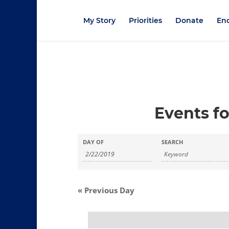
My Story
Priorities
Donate
En
Events fo
Events
Events
DAY OF
SEARCH
Search
Search
and
Views
Navigation
«
Previous Day