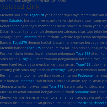
berjarak satu langkah kecil dari jari Anda.
Related Link
Menemukan situs
Togel178
yang dapat dipercaya membutuhkan wak
Agen
Sabatoto
berusaha keras untuk menciptakan situasi yang n
Keberadaan agen togel membantu menciptakan suasana yang ny
Dalam industri yang penuh dengan persaingan, situs toto telah 
Sebagai agen
Sabatoto
resmi terbaik, website togel telah mengil
Bandar
Togel279
dengan hadiah besar menawarkan berbagai jeni
Memilih bandar
Togel279
sebagai mitra taruhan adalah langkah
Pastikan klaim bonus lewat layanan pelanggan
Togel158
atau fitur
Situs terbaik
Togel158
menawarkan pengalaman bermain togel onli
Agen togel terpercaya memberikan rasa aman,
Togel158
tidak men
Penting pilih situs togel terbaik
Pedetogel
yang menawarkan bonus 
Bermain togel toto memberikan keseruan tanpa
Pedetogel
hambata
Ikut bandar
Pedetogel
sah bukan cuma soal aman, tapi nikmati p
Mempertahankan privasi saat
Togel178
bertransaksi di situs, ag
Mereka terkenal amanah dengan data pribadi
Sabatoto
dan transa
Menyajikan game menarik dari togel aman dan terpercaya untuk
Pemain bisa deposit pakai pulsa cuma dengan
americangirlspod.