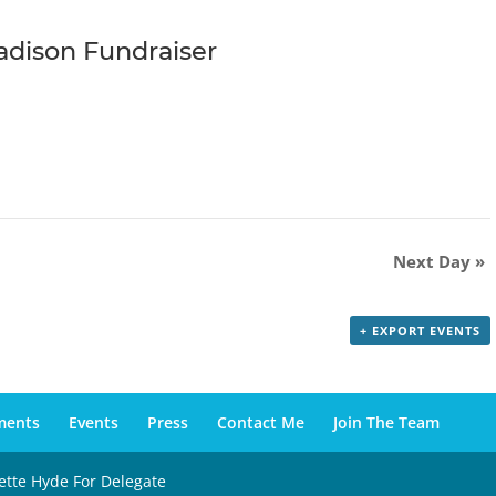
Madison Fundraiser
Next Day
»
+ EXPORT EVENTS
ments
Events
Press
Contact Me
Join The Team
ette Hyde For Delegate