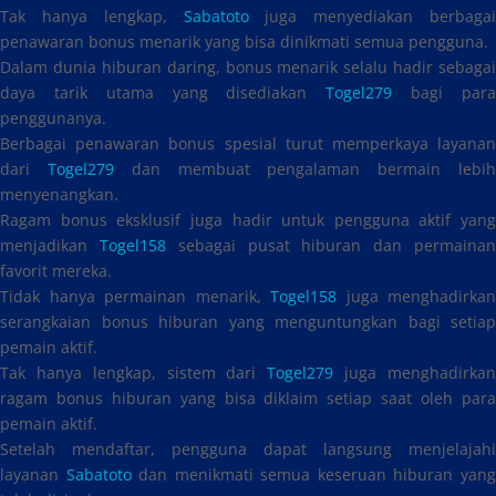
Tak hanya lengkap,
Sabatoto
juga menyediakan berbagai
penawaran bonus menarik yang bisa dinikmati semua pengguna.
Dalam dunia hiburan daring, bonus menarik selalu hadir sebagai
daya tarik utama yang disediakan
Togel279
bagi par
penggunanya.
Berbagai penawaran bonus spesial turut memperkaya layanan
dari
Togel279
dan membuat pengalaman bermain lebi
menyenangkan.
Ragam bonus eksklusif juga hadir untuk pengguna aktif yang
menjadikan
Togel158
sebagai pusat hiburan dan permaina
favorit mereka.
Tidak hanya permainan menarik,
Togel158
juga menghadirkan
serangkaian bonus hiburan yang menguntungkan bagi setiap
pemain aktif.
Tak hanya lengkap, sistem dari
Togel279
juga menghadirka
ragam bonus hiburan yang bisa diklaim setiap saat oleh para
pemain aktif.
Setelah mendaftar, pengguna dapat langsung menjelajahi
layanan
Sabatoto
dan menikmati semua keseruan hiburan yan