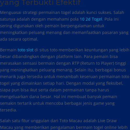
yang Terbukti Efektif
Menguasai strategi permainan togel adalah kunci sukses. Salah
satunya adalah dengan memahami pola
10 2d Togel
. Pola ini
sering digunakan oleh pemain berpengalaman untuk
meningkatkan peluang menang dan memanfaatkan pasaran yang
ada secara optimal.
Bermain
toto slot
di situs toto memberikan keuntungan yang lebih
besar dibandingkan dengan platform lain. Para pemain bisa
merasakan sensasi bermain dengan RTP (Return to Player) tinggi
yang meningkatkan peluang menang. Selain itu, berbagai bonus
menarik juga tersedia untuk menambah keseruan permainan toto
togel yang dimainkan setiap hari. Dengan modal yang fleksibel,
siapa pun bisa ikut serta dalam permainan tanpa harus
mengeluarkan dana besar. Hal ini membuat banyak pemain
semakin tertarik untuk mencoba berbagai jenis game yang
tersedia.
Salah satu fitur unggulan dari Toto Macau adalah Live Draw
Macau yang memberikan pengalaman bermain togel online lebih