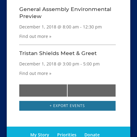
General Assembly Environmental
Preview
December 1, 2018 @ 8:00 am - 12:30 pm
Find out more »
Tristan Shields Meet & Greet
December 1, 2018 @ 3:00 pm - 5:00 pm
Find out more »
«
November
January
»
+ EXPORT EVENTS
My Story
Priorities
Donate