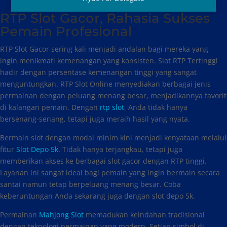
RTP Slot Gacor, Rahasia Sukses
Pemain Profesional
RTP Slot Gacor sering kali menjadi andalan bagi mereka yang
ingin menikmati kemenangan yang konsisten. Slot RTP Tertinggi
hadir dengan persentase kemenangan tinggi yang sangat
menguntungkan. RTP Slot Online menyediakan berbagai jenis
permainan dengan peluang menang besar, menjadikannya favorit
di kalangan pemain. Dengan
rtp slot
, Anda tidak hanya
bersenang-senang, tetapi juga meraih hasil yang nyata.
Bermain slot dengan modal minim kini menjadi kenyataan melalui
fitur
Slot Depo 5k
. Tidak hanya terjangkau, tetapi juga
memberikan akses ke berbagai slot gacor dengan RTP tinggi.
Layanan ini sangat ideal bagi pemain yang ingin bermain secara
santai namun tetap berpeluang menang besar. Coba
keberuntungan Anda sekarang juga dengan slot depo 5k.
Permainan
Mahjong Slot
memadukan keindahan tradisional
dengan teknologi permainan yang modern. Setiap simbol di