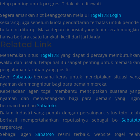
tetap penting untuk progres. Tidak bisa dilewati.
Segera amankan slot keanggotaan melalui
Togel178 Login
sekarang juga sebelum kuota pendaftaran terbatas untuk periode
bulan ini ditutup. Masa depan finansial yang lebih cerah mungkin
hanya berjarak satu langkah kecil dari jari Anda.
Related Link
Menemukan situs
Togel178
yang dapat dipercaya membutuhkan
waktu dan usaha, tetapi hal itu sangat penting untuk memastikan
pengalaman taruhan yang positif.
Agen
Sabatoto
berusaha keras untuk menciptakan situasi yan
nyaman dan menghibur bagi para pemain mereka.
Keberadaan agen togel membantu menciptakan suasana yang
nyaman dan menyenangkan bagi para pemain yang ingin
bermain taruhan
Sabatoto
.
Dalam industri yang penuh dengan persaingan, situs toto telah
berhasil mempertahankan reputasinya sebagai bo
Sabatoto
terpercaya.
Sebagai agen
Sabatoto
resmi terbaik, website togel tela