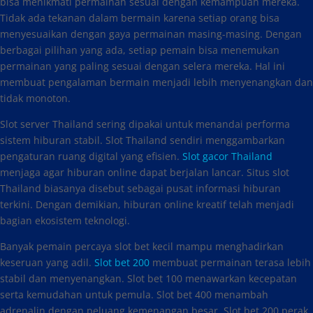
bisa menikmati permainan sesuai dengan kemampuan mereka.
Tidak ada tekanan dalam bermain karena setiap orang bisa
menyesuaikan dengan gaya permainan masing-masing. Dengan
berbagai pilihan yang ada, setiap pemain bisa menemukan
permainan yang paling sesuai dengan selera mereka. Hal ini
membuat pengalaman bermain menjadi lebih menyenangkan dan
tidak monoton.
Slot server Thailand sering dipakai untuk menandai performa
sistem hiburan stabil. Slot Thailand sendiri menggambarkan
pengaturan ruang digital yang efisien.
Slot gacor Thailand
menjaga agar hiburan online dapat berjalan lancar. Situs slot
Thailand biasanya disebut sebagai pusat informasi hiburan
terkini. Dengan demikian, hiburan online kreatif telah menjadi
bagian ekosistem teknologi.
Banyak pemain percaya slot bet kecil mampu menghadirkan
keseruan yang adil.
Slot bet 200
membuat permainan terasa lebih
stabil dan menyenangkan. Slot bet 100 menawarkan kecepatan
serta kemudahan untuk pemula. Slot bet 400 menambah
adrenalin dengan peluang kemenangan besar. Slot bet 200 perak