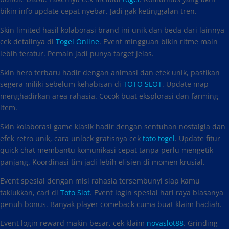
bikin info update cepat nyebar. Jadi gak ketinggalan tren.
Skin limited hasil kolaborasi brand ini unik dan beda dari lainnya
cek detailnya di
Togel Online
. Event mingguan bikin ritme main
lebih teratur. Pemain jadi punya target jelas.
Skin hero terbaru hadir dengan animasi dan efek unik, pastikan
segera miliki sebelum kehabisan di
TOTO SLOT
. Update map
menghadirkan area rahasia. Cocok buat eksplorasi dan farming
item.
Skin kolaborasi game klasik hadir dengan sentuhan nostalgia dan
efek retro unik, cara unlock gratisnya cek
toto togel
. Update fitur
quick chat membantu komunikasi cepat tanpa perlu mengetik
panjang. Koordinasi tim jadi lebih efisien di momen krusial.
Event spesial dengan misi rahasia tersembunyi siap kamu
taklukkan, cari di
Toto Slot
. Event login spesial hari raya biasanya
penuh bonus. Banyak player comeback cuma buat klaim hadiah.
Event login reward makin besar, cek klaim
novaslot88
. Grinding