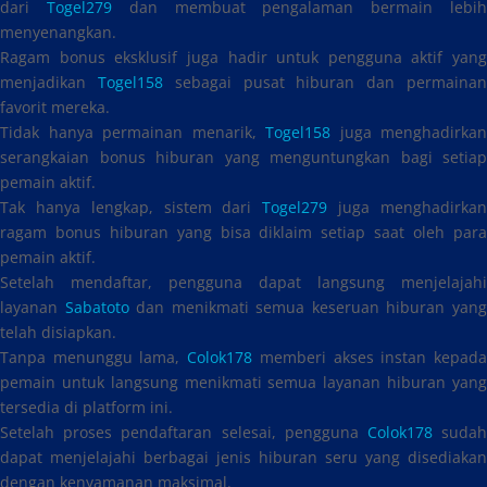
dari
Togel279
dan membuat pengalaman bermain lebi
menyenangkan.
Ragam bonus eksklusif juga hadir untuk pengguna aktif yang
menjadikan
Togel158
sebagai pusat hiburan dan permaina
favorit mereka.
Tidak hanya permainan menarik,
Togel158
juga menghadirkan
serangkaian bonus hiburan yang menguntungkan bagi setiap
pemain aktif.
Tak hanya lengkap, sistem dari
Togel279
juga menghadirka
ragam bonus hiburan yang bisa diklaim setiap saat oleh para
pemain aktif.
Setelah mendaftar, pengguna dapat langsung menjelajahi
layanan
Sabatoto
dan menikmati semua keseruan hiburan yan
telah disiapkan.
Tanpa menunggu lama,
Colok178
memberi akses instan kepad
pemain untuk langsung menikmati semua layanan hiburan yang
tersedia di platform ini.
Setelah proses pendaftaran selesai, pengguna
Colok178
suda
dapat menjelajahi berbagai jenis hiburan seru yang disediakan
dengan kenyamanan maksimal.