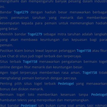
mengilhami dan mempengaruhi banyak pesaing dalam industri
ini.
Bandar
Togel279
dengan hadiah besar menawarkan berbaga
jenis permainan taruhan yang menarik dan memberikan
kesempatan kepada para pemain untuk memenangkan hadiah
yang besar.
Memilih bandar
Togel279
sebagai mitra taruhan adalah langka
yang akan membawa keuntungan dan kepuasan bagi para
pemain.
Pastikan klaim bonus lewat layanan pelanggan
Togel158
atau fitur
Live Chat di situs judi togel terbaik dan terpercaya.
Situs terbaik
Togel158
menawarkan pengalaman bermain toge
online dengan fitur menarik dan keuntungan besar.
Agen togel terpercaya memberikan rasa aman,
Togel158
tida
menghalangi pemain bertaruh dengan percaya.
Penting pilih situs togel terbaik
Pedetogel
yang menawarkan
bonus dan diskon menarik.
Bermain togel toto memberikan keseruan tanpa
Pedetogel
hambatan teknis yang merepotkan dan menyenangkan.
Ikut bandar
Pedetogel
sah bukan cuma soal aman, tapi nikmat