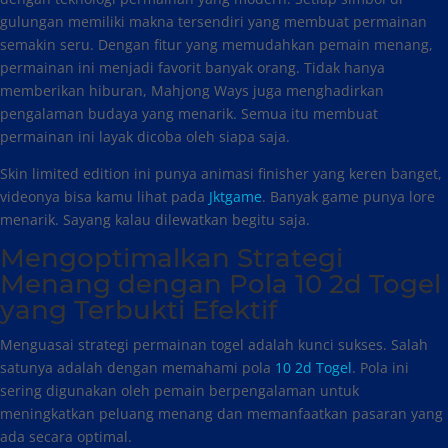
gulungan memiliki makna tersendiri yang membuat permainan
semakin seru. Dengan fitur yang memudahkan pemain menang,
permainan ini menjadi favorit banyak orang. Tidak hanya
memberikan hiburan, Mahjong Ways juga menghadirkan
pengalaman budaya yang menarik. Semua itu membuat
permainan ini layak dicoba oleh siapa saja.
Skin limited edition ini punya animasi finisher yang keren banget,
videonya bisa kamu lihat pada
Jktgame
. Banyak game punya lore
menarik. Sayang kalau dilewatkan begitu saja.
Mengoptimalkan Strategi
Menang dengan Pola 10 2d Togel
yang Terbukti Efektif
Menguasai strategi permainan togel adalah kunci sukses. Salah
satunya adalah dengan memahami pola
10 2d Togel
. Pola ini
sering digunakan oleh pemain berpengalaman untuk
meningkatkan peluang menang dan memanfaatkan pasaran yang
ada secara optimal.