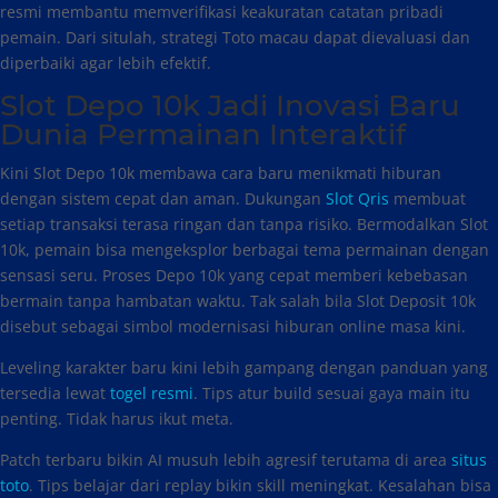
resmi membantu memverifikasi keakuratan catatan pribadi
pemain. Dari situlah, strategi Toto macau dapat dievaluasi dan
diperbaiki agar lebih efektif.
Slot Depo 10k Jadi Inovasi Baru
Dunia Permainan Interaktif
Kini Slot Depo 10k membawa cara baru menikmati hiburan
dengan sistem cepat dan aman. Dukungan
Slot Qris
membuat
setiap transaksi terasa ringan dan tanpa risiko. Bermodalkan Slot
10k, pemain bisa mengeksplor berbagai tema permainan dengan
sensasi seru. Proses Depo 10k yang cepat memberi kebebasan
bermain tanpa hambatan waktu. Tak salah bila Slot Deposit 10k
disebut sebagai simbol modernisasi hiburan online masa kini.
Leveling karakter baru kini lebih gampang dengan panduan yang
tersedia lewat
togel resmi
. Tips atur build sesuai gaya main itu
penting. Tidak harus ikut meta.
Patch terbaru bikin AI musuh lebih agresif terutama di area
situs
toto
. Tips belajar dari replay bikin skill meningkat. Kesalahan bisa