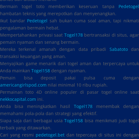
Bermain togel toto memberikan keseruan tanpa
Pedetogel
hambatan teknis yang merepotkan dan menyenangkan.
Ikut bandar
Pedetogel
sah bukan cuma soal aman, tapi nikmat
pengalaman bermain hebat.
Mempertahankan privasi saat
Togel178
bertransaksi di situs, aga
pemain nyaman dan senang bermain.
Mereka terkenal amanah dengan data pribadi
Sabatoto
da
transaksi keuangan yang aman.
Menyajikan game menarik dari togel aman dan terpercaya untuk
Anda mainkan
Togel158
dengan nyaman.
Pemain bisa deposit pakai pulsa cuma dengan
americangirlspod.com
nilai minimal 10 ribu rupiah.
Permainan toto 4D online populer di pasar togel online saat
nekkocapital.com
ini.
Anda bisa meningkatkan hasil
Togel178
menembak dengan
memahami pola-pola dan strategi yang efektif.
Siapa saja dari berbagai usia
Togel158
bisa menikmati judi toge
terbaik yang ditawarkan.
Cari yang resmi
pedetogel.bet
dan tepercaya di situs ini denga