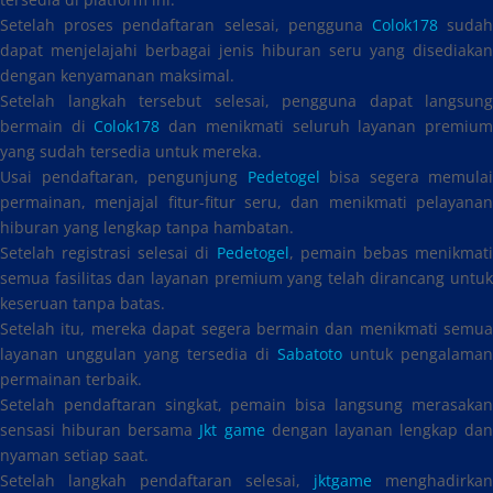
Setelah proses pendaftaran selesai, pengguna
Colok178
suda
dapat menjelajahi berbagai jenis hiburan seru yang disediakan
dengan kenyamanan maksimal.
Setelah langkah tersebut selesai, pengguna dapat langsung
bermain di
Colok178
dan menikmati seluruh layanan premiu
yang sudah tersedia untuk mereka.
Usai pendaftaran, pengunjung
Pedetogel
bisa segera memulai
permainan, menjajal fitur-fitur seru, dan menikmati pelayanan
hiburan yang lengkap tanpa hambatan.
Setelah registrasi selesai di
Pedetogel
, pemain bebas menikmat
semua fasilitas dan layanan premium yang telah dirancang untuk
keseruan tanpa batas.
Setelah itu, mereka dapat segera bermain dan menikmati semua
layanan unggulan yang tersedia di
Sabatoto
untuk pengalaman
permainan terbaik.
Setelah pendaftaran singkat, pemain bisa langsung merasakan
sensasi hiburan bersama
Jkt game
dengan layanan lengkap dan
nyaman setiap saat.
Setelah langkah pendaftaran selesai,
jktgame
menghadirkan