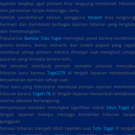
layanan lengkap agar pemain bisa langsung menikmati hiburan
dan permainan tanpa menunggu lama.
Setelah pendaftaran selesai, pengguna
Sbobet
bisa langsun
bermain dan menikmati berbagai layanan hiburan yang lengkap
dan menyenangkan.
Popularitas
Bandar Toto Togel
meningkat pesat karena kombinasi
promo terbaru, bonus menarik, dan sistem payout yang cepat
membuat setiap pemain merasa dihargai saat mengikuti setiap
pasaran yang tersedia secara rutin.
Hal tersebut membuat pemain semakin antusias mencoba
hiburan baru karena
Togel279
di tengah layanan memperkua
kenyamanan bermain setiap saat.
Fitur baru yang diperbarui membuat pemain nyaman menikmati
hiburan karena
Togel178
di tengah layanan menambah kestabila
selama aktivitas berlangsung.
Kenyamanan bermain meningkat signifikan sebab
Situs Togel
d
tengah layanan mampu menjaga kestabilan hiburan tanpa
gangguan.
Sensasi hiburan menjadi lebih nyaman saat
Toto Togel
di tenga