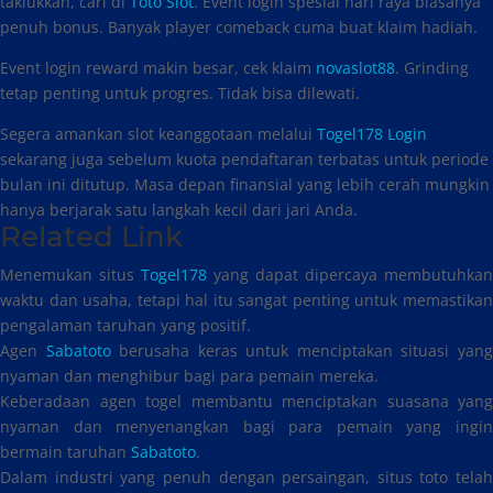
taklukkan, cari di
Toto Slot
. Event login spesial hari raya biasanya
penuh bonus. Banyak player comeback cuma buat klaim hadiah.
Event login reward makin besar, cek klaim
novaslot88
. Grinding
tetap penting untuk progres. Tidak bisa dilewati.
Segera amankan slot keanggotaan melalui
Togel178 Login
sekarang juga sebelum kuota pendaftaran terbatas untuk periode
bulan ini ditutup. Masa depan finansial yang lebih cerah mungkin
hanya berjarak satu langkah kecil dari jari Anda.
Related Link
Menemukan situs
Togel178
yang dapat dipercaya membutuhkan
waktu dan usaha, tetapi hal itu sangat penting untuk memastikan
pengalaman taruhan yang positif.
Agen
Sabatoto
berusaha keras untuk menciptakan situasi yan
nyaman dan menghibur bagi para pemain mereka.
Keberadaan agen togel membantu menciptakan suasana yang
nyaman dan menyenangkan bagi para pemain yang ingin
bermain taruhan
Sabatoto
.
Dalam industri yang penuh dengan persaingan, situs toto telah