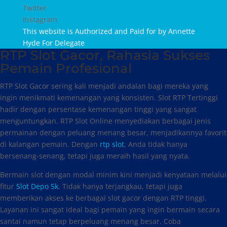
Twitter
Instagram
This website is Authorized and Paid for by Annette
Hyde For Delegate
RTP Slot Gacor, Rahasia Sukses
Pemain Profesional
RTP Slot Gacor sering kali menjadi andalan bagi mereka yang
ingin menikmati kemenangan yang konsisten. Slot RTP Tertinggi
hadir dengan persentase kemenangan tinggi yang sangat
menguntungkan. RTP Slot Online menyediakan berbagai jenis
permainan dengan peluang menang besar, menjadikannya favorit
di kalangan pemain. Dengan
rtp slot
, Anda tidak hanya
bersenang-senang, tetapi juga meraih hasil yang nyata.
Bermain slot dengan modal minim kini menjadi kenyataan melalui
fitur
Slot Depo 5k
. Tidak hanya terjangkau, tetapi juga
memberikan akses ke berbagai slot gacor dengan RTP tinggi.
Layanan ini sangat ideal bagi pemain yang ingin bermain secara
santai namun tetap berpeluang menang besar. Coba