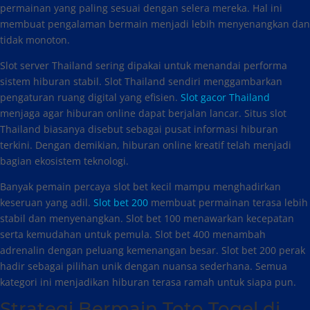
permainan yang paling sesuai dengan selera mereka. Hal ini
membuat pengalaman bermain menjadi lebih menyenangkan dan
tidak monoton.
Slot server Thailand sering dipakai untuk menandai performa
sistem hiburan stabil. Slot Thailand sendiri menggambarkan
pengaturan ruang digital yang efisien.
Slot gacor Thailand
menjaga agar hiburan online dapat berjalan lancar. Situs slot
Thailand biasanya disebut sebagai pusat informasi hiburan
terkini. Dengan demikian, hiburan online kreatif telah menjadi
bagian ekosistem teknologi.
Banyak pemain percaya slot bet kecil mampu menghadirkan
keseruan yang adil.
Slot bet 200
membuat permainan terasa lebih
stabil dan menyenangkan. Slot bet 100 menawarkan kecepatan
serta kemudahan untuk pemula. Slot bet 400 menambah
adrenalin dengan peluang kemenangan besar. Slot bet 200 perak
hadir sebagai pilihan unik dengan nuansa sederhana. Semua
kategori ini menjadikan hiburan terasa ramah untuk siapa pun.
Strategi Bermain Toto Togel di