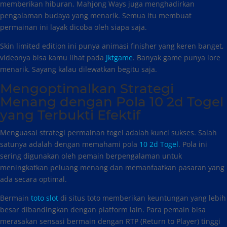
memberikan hiburan, Mahjong Ways juga menghadirkan
pengalaman budaya yang menarik. Semua itu membuat
permainan ini layak dicoba oleh siapa saja.
Skin limited edition ini punya animasi finisher yang keren banget,
videonya bisa kamu lihat pada
Jktgame
. Banyak game punya lore
menarik. Sayang kalau dilewatkan begitu saja.
Mengoptimalkan Strategi
Menang dengan Pola 10 2d Togel
yang Terbukti Efektif
Menguasai strategi permainan togel adalah kunci sukses. Salah
satunya adalah dengan memahami pola
10 2d Togel
. Pola ini
sering digunakan oleh pemain berpengalaman untuk
meningkatkan peluang menang dan memanfaatkan pasaran yang
ada secara optimal.
Bermain
toto slot
di situs toto memberikan keuntungan yang lebih
besar dibandingkan dengan platform lain. Para pemain bisa
merasakan sensasi bermain dengan RTP (Return to Player) tinggi