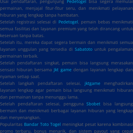
Usai pendaftaran, pengunjung
Pedetogel
bisa segera memulai
permainan, menjajal fitur-fitur seru, dan menikmati pelayanan
hiburan yang lengkap tanpa hambatan.
Setelah registrasi selesai di
Pedetogel
, pemain bebas menikmat
semua fasilitas dan layanan premium yang telah dirancang untuk
keseruan tanpa batas.
Setelah itu, mereka dapat segera bermain dan menikmati semua
layanan unggulan yang tersedia di
Sabatoto
untuk pengalaman
permainan terbaik.
Setelah pendaftaran singkat, pemain bisa langsung merasakan
sensasi hiburan bersama
Jkt game
dengan layanan lengkap dan
nyaman setiap saat.
Setelah langkah pendaftaran selesai,
jktgame
menghadirkan
layanan lengkap agar pemain bisa langsung menikmati hiburan
dan permainan tanpa menunggu lama.
Setelah pendaftaran selesai, pengguna
Sbobet
bisa langsun
bermain dan menikmati berbagai layanan hiburan yang lengkap
dan menyenangkan.
Popularitas
Bandar Toto Togel
meningkat pesat karena kombinasi
promo terbaru, bonus menarik, dan sistem payout yang cepat