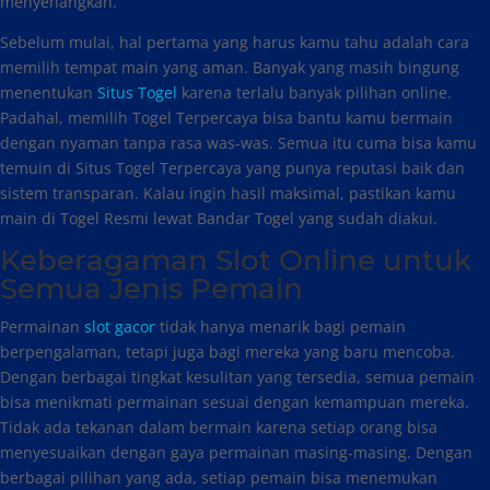
menyenangkan.
Sebelum mulai, hal pertama yang harus kamu tahu adalah cara
memilih tempat main yang aman. Banyak yang masih bingung
menentukan
Situs Togel
karena terlalu banyak pilihan online.
Padahal, memilih Togel Terpercaya bisa bantu kamu bermain
dengan nyaman tanpa rasa was-was. Semua itu cuma bisa kamu
temuin di Situs Togel Terpercaya yang punya reputasi baik dan
sistem transparan. Kalau ingin hasil maksimal, pastikan kamu
main di Togel Resmi lewat Bandar Togel yang sudah diakui.
Keberagaman Slot Online untuk
Semua Jenis Pemain
Permainan
slot gacor
tidak hanya menarik bagi pemain
berpengalaman, tetapi juga bagi mereka yang baru mencoba.
Dengan berbagai tingkat kesulitan yang tersedia, semua pemain
bisa menikmati permainan sesuai dengan kemampuan mereka.
Tidak ada tekanan dalam bermain karena setiap orang bisa
menyesuaikan dengan gaya permainan masing-masing. Dengan
berbagai pilihan yang ada, setiap pemain bisa menemukan