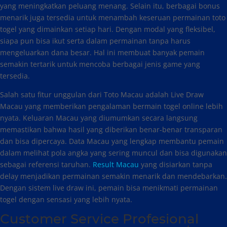
yang meningkatkan peluang menang. Selain itu, berbagai bonus
menarik juga tersedia untuk menambah keseruan permainan toto
togel yang dimainkan setiap hari. Dengan modal yang fleksibel,
siapa pun bisa ikut serta dalam permainan tanpa harus
mengeluarkan dana besar. Hal ini membuat banyak pemain
semakin tertarik untuk mencoba berbagai jenis game yang
tersedia.
Salah satu fitur unggulan dari Toto Macau adalah Live Draw
Macau yang memberikan pengalaman bermain togel online lebih
nyata. Keluaran Macau yang diumumkan secara langsung
memastikan bahwa hasil yang diberikan benar-benar transparan
dan bisa dipercaya. Data Macau yang lengkap membantu pemain
dalam melihat pola angka yang sering muncul dan bisa digunakan
sebagai referensi taruhan.
Result Macau
yang disiarkan tanpa
delay menjadikan permainan semakin menarik dan mendebarkan.
Dengan sistem live draw ini, pemain bisa menikmati permainan
togel dengan sensasi yang lebih nyata.
Customer Service Profesional