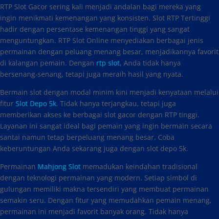
RTP Slot Gacor sering kali menjadi andalan bagi mereka yang
ingin menikmati kemenangan yang konsisten. Slot RTP Tertinggi
hadir dengan persentase kemenangan tinggi yang sangat
menguntungkan. RTP Slot Online menyediakan berbagai jenis
permainan dengan peluang menang besar, menjadikannya favorit
di kalangan pemain. Dengan
rtp slot
, Anda tidak hanya
bersenang-senang, tetapi juga meraih hasil yang nyata.
Bermain slot dengan modal minim kini menjadi kenyataan melalui
fitur
Slot Depo 5k
. Tidak hanya terjangkau, tetapi juga
memberikan akses ke berbagai slot gacor dengan RTP tinggi.
Layanan ini sangat ideal bagi pemain yang ingin bermain secara
santai namun tetap berpeluang menang besar. Coba
keberuntungan Anda sekarang juga dengan slot depo 5k.
Permainan
Mahjong Slot
memadukan keindahan tradisional
dengan teknologi permainan yang modern. Setiap simbol di
gulungan memiliki makna tersendiri yang membuat permainan
semakin seru. Dengan fitur yang memudahkan pemain menang,
permainan ini menjadi favorit banyak orang. Tidak hanya