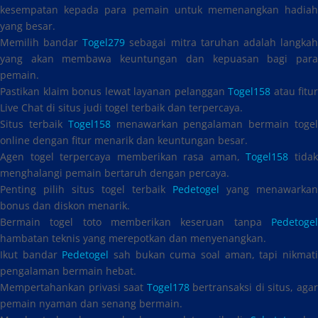
kesempatan kepada para pemain untuk memenangkan hadiah
yang besar.
Memilih bandar
Togel279
sebagai mitra taruhan adalah langka
yang akan membawa keuntungan dan kepuasan bagi para
pemain.
Pastikan klaim bonus lewat layanan pelanggan
Togel158
atau fitur
Live Chat di situs judi togel terbaik dan terpercaya.
Situs terbaik
Togel158
menawarkan pengalaman bermain toge
online dengan fitur menarik dan keuntungan besar.
Agen togel terpercaya memberikan rasa aman,
Togel158
tida
menghalangi pemain bertaruh dengan percaya.
Penting pilih situs togel terbaik
Pedetogel
yang menawarkan
bonus dan diskon menarik.
Bermain togel toto memberikan keseruan tanpa
Pedetogel
hambatan teknis yang merepotkan dan menyenangkan.
Ikut bandar
Pedetogel
sah bukan cuma soal aman, tapi nikmat
pengalaman bermain hebat.
Mempertahankan privasi saat
Togel178
bertransaksi di situs, aga
pemain nyaman dan senang bermain.