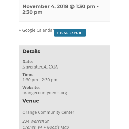
November 4, 2018 @ 1:30 pm
-
2:30 pm
+ Google Calendar
+ ICAL EXPORT
Details
Date:
November 4, 2018
Time:
1:30 pm - 2:30 pm
Website:
orangecountydems.org
Venue
Orange Community Center
234 Warren St.
Orange
,
VA
+ Google Map