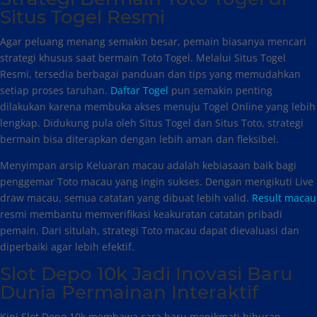
Situs Togel Resmi
Agar peluang menang semakin besar, pemain biasanya mencari
strategi khusus saat bermain Toto Togel. Melalui Situs Togel
Resmi, tersedia berbagai panduan dan tips yang memudahkan
setiap proses taruhan.
Daftar Togel
pun semakin penting
dilakukan karena membuka akses menuju Togel Online yang lebih
lengkap. Didukung pula oleh Situs Togel dan Situs Toto, strategi
bermain bisa diterapkan dengan lebih aman dan fleksibel.
Menyimpan arsip Keluaran macau adalah kebiasaan baik bagi
penggemar Toto macau yang ingin sukses. Dengan mengikuti Live
draw macau, semua catatan yang dibuat lebih valid.
Result macau
resmi membantu memverifikasi keakuratan catatan pribadi
pemain. Dari situlah, strategi Toto macau dapat dievaluasi dan
diperbaiki agar lebih efektif.
Slot Depo 10k Jadi Inovasi Baru
Dunia Permainan Interaktif
Kini Slot Depo 10k membawa cara baru menikmati hiburan