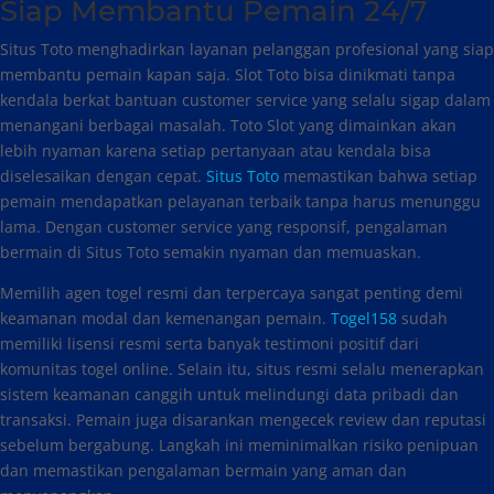
Siap Membantu Pemain 24/7
Situs Toto menghadirkan layanan pelanggan profesional yang siap
membantu pemain kapan saja. Slot Toto bisa dinikmati tanpa
kendala berkat bantuan customer service yang selalu sigap dalam
menangani berbagai masalah. Toto Slot yang dimainkan akan
lebih nyaman karena setiap pertanyaan atau kendala bisa
diselesaikan dengan cepat.
Situs Toto
memastikan bahwa setiap
pemain mendapatkan pelayanan terbaik tanpa harus menunggu
lama. Dengan customer service yang responsif, pengalaman
bermain di Situs Toto semakin nyaman dan memuaskan.
Memilih agen togel resmi dan terpercaya sangat penting demi
keamanan modal dan kemenangan pemain.
Togel158
sudah
memiliki lisensi resmi serta banyak testimoni positif dari
komunitas togel online. Selain itu, situs resmi selalu menerapkan
sistem keamanan canggih untuk melindungi data pribadi dan
transaksi. Pemain juga disarankan mengecek review dan reputasi
sebelum bergabung. Langkah ini meminimalkan risiko penipuan
dan memastikan pengalaman bermain yang aman dan