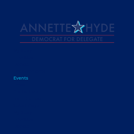
My Story
Priorities
Donate
Endorsements
Events
Press
Contact Me
Join The Team
Select Page
My Story
Priorities
Donate
Endorsements