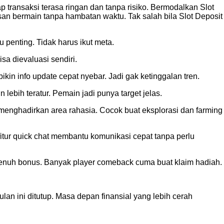
 transaksi terasa ringan dan tanpa risiko. Bermodalkan Slot
n bermain tanpa hambatan waktu. Tak salah bila Slot Deposit
tu penting. Tidak harus ikut meta.
isa dievaluasi sendiri.
bikin info update cepat nyebar. Jadi gak ketinggalan tren.
 lebih teratur. Pemain jadi punya target jelas.
menghadirkan area rahasia. Cocok buat eksplorasi dan farming
fitur quick chat membantu komunikasi cepat tanpa perlu
a penuh bonus. Banyak player comeback cuma buat klaim hadiah.
lan ini ditutup. Masa depan finansial yang lebih cerah