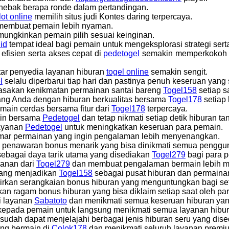
nebak berapa ronde dalam pertandingan.
lot online
memilih situs judi Kontes daring terpercaya.
membuat pemain lebih nyaman.
ungkinkan pemain pilih sesuai keinginan.
id
tempat ideal bagi pemain untuk mengeksplorasi strategi ser
fisien serta akses cepat di
pedetogel
semakin memperkokoh po
tar penyedia layanan hiburan
togel online
semakin sengit.
l
selalu diperbarui tiap hari dan pastinya penuh keseruan yang
 rasakan kenikmatan permainan santai bareng
Togel158
setiap s
uang Anda dengan hiburan berkualitas bersama
Togel178
setiap 
main cerdas bersama fitur dari
Togel178
terpercaya.
ain bersama
Pedetogel
dan tetap nikmati setiap detik hiburan ta
layanan
Pedetogel
untuk meningkatkan keseruan para pemain.
ar permainan yang ingin pengalaman lebih menyenangkan.
 penawaran bonus menarik yang bisa dinikmati semua penggu
 sebagai daya tarik utama yang disediakan
Togel279
bagi para 
yanan dari
Togel279
dan membuat pengalaman bermain lebih 
 yang menjadikan
Togel158
sebagai pusat hiburan dan permainan
rkan serangkaian bonus hiburan yang menguntungkan bagi seti
n ragam bonus hiburan yang bisa diklaim setiap saat oleh para
i layanan
Sabatoto
dan menikmati semua keseruan hiburan yang
epada pemain untuk langsung menikmati semua layanan hiburan 
sudah dapat menjelajahi berbagai jenis hiburan seru yang d
ung bermain di
Colok178
dan menikmati seluruh layanan premiu