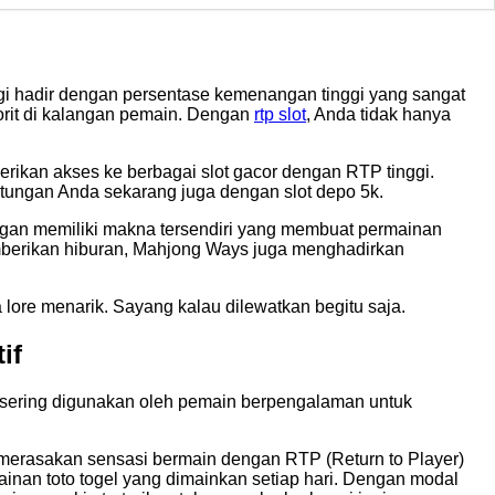
gi hadir dengan persentase kemenangan tinggi yang sangat
rit di kalangan pemain. Dengan
rtp slot
, Anda tidak hanya
berikan akses ke berbagai slot gacor dengan RTP tinggi.
ntungan Anda sekarang juga dengan slot depo 5k.
ngan memiliki makna tersendiri yang membuat permainan
mberikan hiburan, Mahjong Ways juga menghadirkan
lore menarik. Sayang kalau dilewatkan begitu saja.
if
ni sering digunakan oleh pemain berpengalaman untuk
a merasakan sensasi bermain dengan RTP (Return to Player)
inan toto togel yang dimainkan setiap hari. Dengan modal