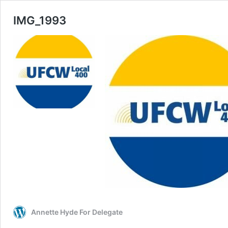
IMG_1993
Annette Hyde For Delegate