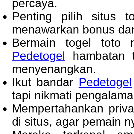
percaya.
Penting pilih situs 
menawarkan bonus dan
Bermain togel toto 
Pedetogel
hambatan t
menyenangkan.
Ikut bandar
Pedetogel
tapi nikmati pengalama
Mempertahankan priva
di situs, agar pemain