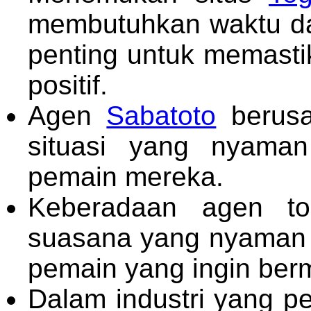
membutuhkan waktu dan
penting untuk memast
positif.
Agen
Sabatoto
berusa
situasi yang nyama
pemain mereka.
Keberadaan agen to
suasana yang nyaman
pemain yang ingin ber
Dalam industri yang p