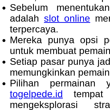
Sebelum menentukan
adalah
slot online
memi
terpercaya.
Mereka punya opsi p
untuk membuat pemain
Setiap pasar punya ja
memungkinkan pemain p
Pilihan permainan y
togelpede.id
tempat 
mengeksplorasi str