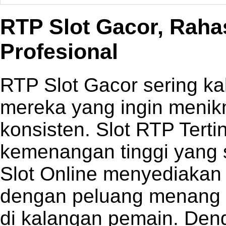
RTP Slot Gacor, Rah
Profesional
RTP Slot Gacor sering ka
mereka yang ingin meni
konsisten. Slot RTP Tert
kemenangan tinggi yang
Slot Online menyediakan 
dengan peluang menang b
di kalangan pemain. De