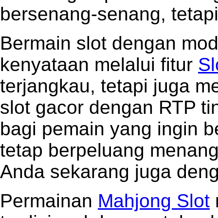
bersenang-senang, tetapi
Bermain slot dengan moda
kenyataan melalui fitur
Sl
terjangkau, tetapi juga 
slot gacor dengan RTP tin
bagi pemain yang ingin 
tetap berpeluang menang
Anda sekarang juga deng
Permainan
Mahjong Slot