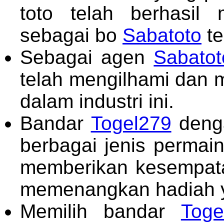
toto telah berhasil
sebagai bo
Sabatoto
te
Sebagai agen
Sabatot
telah mengilhami dan
dalam industri ini.
Bandar
Togel279
deng
berbagai jenis permai
memberikan kesempat
memenangkan hadiah y
Memilih bandar
Toge