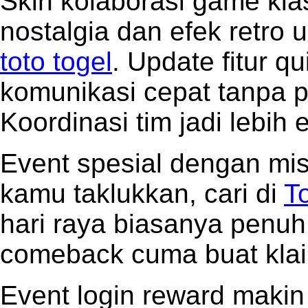
Skin kolaborasi game kla
nostalgia dan efek retro 
toto togel
. Update fitur 
komunikasi cepat tanpa p
Koordinasi tim jadi lebih 
Event spesial dengan mis
kamu taklukkan, cari di
To
hari raya biasanya penuh
comeback cuma buat klai
Event login reward makin