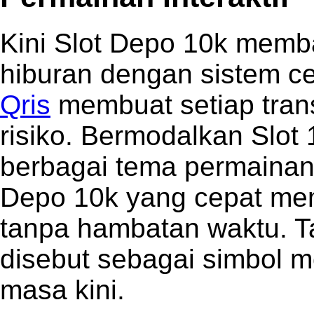
Kini Slot Depo 10k memb
hiburan dengan sistem 
Qris
membuat setiap trans
risiko. Bermodalkan Slot
berbagai tema permainan
Depo 10k yang cepat me
tanpa hambatan waktu. Ta
disebut sebagai simbol m
masa kini.