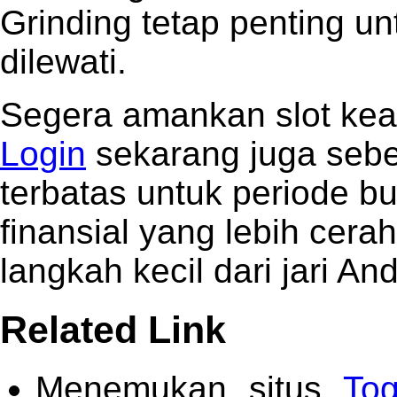
Grinding tetap penting un
dilewati.
Segera amankan slot kea
Login
sekarang juga sebe
terbatas untuk periode bu
finansial yang lebih cera
langkah kecil dari jari An
Related Link
Menemukan situs
Tog