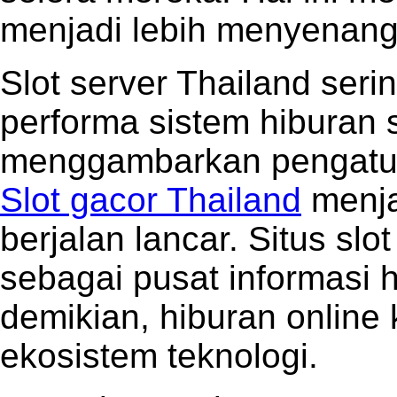
menjadi lebih menyenang
Slot server Thailand ser
performa sistem hiburan st
menggambarkan pengaturan
Slot gacor Thailand
menja
berjalan lancar. Situs slo
sebagai pusat informasi h
demikian, hiburan online 
ekosistem teknologi.