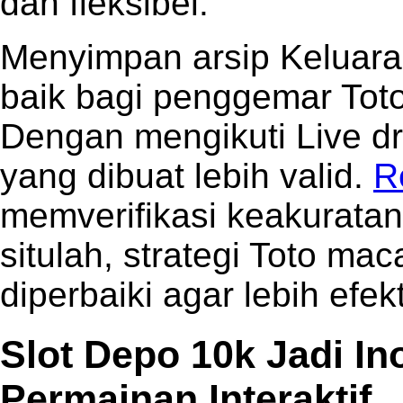
dan fleksibel.
Menyimpan arsip Keluar
baik bagi penggemar Tot
Dengan mengikuti Live d
yang dibuat lebih valid.
R
memverifikasi keakuratan
situlah, strategi Toto ma
diperbaiki agar lebih efekt
Slot Depo 10k Jadi In
Permainan Interaktif