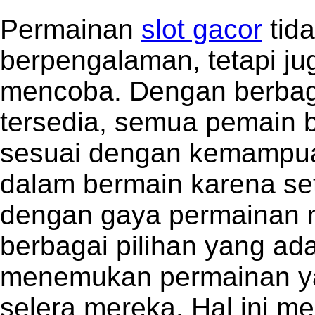
Permainan
slot gacor
tid
berpengalaman, tetapi ju
mencoba. Dengan berbaga
tersedia, semua pemain 
sesuai dengan kemampua
dalam bermain karena se
dengan gaya permainan 
berbagai pilihan yang ada
menemukan permainan ya
selera mereka. Hal ini 