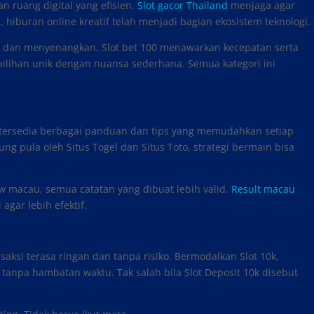
n ruang digital yang efisien.
Slot gacor Thailand
menjaga agar
, hiburan online kreatif telah menjadi bagian ekosistem teknologi.
 dan menyenangkan. Slot bet 100 menawarkan kecepatan serta
ilihan unik dengan nuansa sederhana. Semua kategori ini
, tersedia berbagai panduan dan tips yang memudahkan setiap
 pula oleh Situs Togel dan Situs Toto, strategi bermain bisa
 macau, semua catatan yang dibuat lebih valid.
Result macau
agar lebih efektif.
aksi terasa ringan dan tanpa risiko. Bermodalkan Slot 10k,
npa hambatan waktu. Tak salah bila Slot Deposit 10k disebut