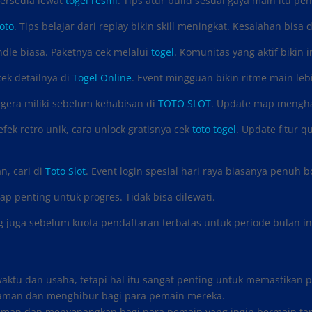
tersedia lewat
togel resmi
. Tips atur build sesuai gaya main itu pen
toto
. Tips belajar dari replay bikin skill meningkat. Kesalahan bisa d
ndle biasa. Paketnya cek melalui
togel
. Komunitas yang aktif bikin 
cek detailnya di
Togel Online
. Event mingguan bikin ritme main lebi
egera miliki sebelum kehabisan di
TOTO SLOT
. Update map menghad
fek retro unik, cara unlock gratisnya cek
toto togel
. Update fitur 
n, cari di
Toto Slot
. Event login spesial hari raya biasanya penuh
tap penting untuk progres. Tidak bisa dilewati.
 juga sebelum kuota pendaftaran terbatas untuk periode bulan in
tu dan usaha, tetapi hal itu sangat penting untuk memastikan p
yaman dan menghibur bagi para pemain mereka.
aman dan menyenangkan bagi para pemain yang ingin bermain t