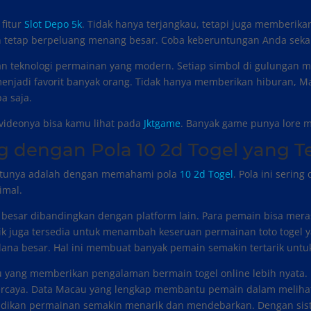
fitur
Slot Depo 5k
. Tidak hanya terjangkau, tetapi juga memberikan
n tetap berpeluang menang besar. Coba keberuntungan Anda sekar
 teknologi permainan yang modern. Setiap simbol di gulungan m
njadi favorit banyak orang. Tidak hanya memberikan hiburan, 
a saja.
, videonya bisa kamu lihat pada
Jktgame
. Banyak game punya lore me
dengan Pola 10 2d Togel yang Ter
 satunya adalah dengan memahami pola
10 2d Togel
. Pola ini seri
imal.
besar dibandingkan dengan platform lain. Para pemain bisa meras
k juga tersedia untuk menambah keseruan permainan toto togel ya
ana besar. Hal ini membuat banyak pemain semakin tertarik untu
cau yang memberikan pengalaman bermain togel online lebih nya
percaya. Data Macau yang lengkap membantu pemain dalam melihat
adikan permainan semakin menarik dan mendebarkan. Dengan sist