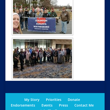
My Story
Priorities
Donate
Endorsements
Events
Press
Contact Me