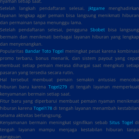
nyaman setiap saat.
Setelah langkah pendaftaran selesai,
jktgame
menghadirkan
layanan lengkap agar pemain bisa langsung menikmati hiburan
dan permainan tanpa menunggu lama.
Setelah pendaftaran selesai, pengguna
Sbobet
bisa langsun
bermain dan menikmati berbagai layanan hiburan yang lengkap
dan menyenangkan.
Popularitas
Bandar Toto Togel
meningkat pesat karena kombinasi
promo terbaru, bonus menarik, dan sistem payout yang cepat
membuat setiap pemain merasa dihargai saat mengikuti setiap
pasaran yang tersedia secara rutin.
Hal tersebut membuat pemain semakin antusias mencoba
hiburan baru karena
Togel279
di tengah layanan memperkua
kenyamanan bermain setiap saat.
Fitur baru yang diperbarui membuat pemain nyaman menikmati
hiburan karena
Togel178
di tengah layanan menambah kestabila
selama aktivitas berlangsung.
Kenyamanan bermain meningkat signifikan sebab
Situs Togel
d
tengah layanan mampu menjaga kestabilan hiburan tanpa
gangguan.