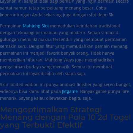
Layanan ini sangat ideal bagi pemain yang ingin bermain secara
santai namun tetap berpeluang menang besar. Coba
keberuntungan Anda sekarang juga dengan slot depo 5k.
Permainan
Mahjong Slot
memadukan keindahan tradisional
dengan teknologi permainan yang modern. Setiap simbol di
gulungan memiliki makna tersendiri yang membuat permainan
semakin seru. Dengan fitur yang memudahkan pemain menang,
permainan ini menjadi favorit banyak orang. Tidak hanya
memberikan hiburan, Mahjong Ways juga menghadirkan
pengalaman budaya yang menarik. Semua itu membuat
permainan ini layak dicoba oleh siapa saja.
Skin limited edition ini punya animasi finisher yang keren banget,
videonya bisa kamu lihat pada
Jktgame
. Banyak game punya lore
menarik. Sayang kalau dilewatkan begitu saja.
Mengoptimalkan Strategi
Menang dengan Pola 10 2d Togel
yang Terbukti Efektif