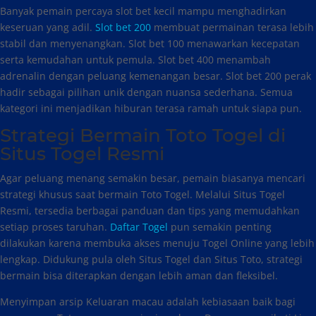
Banyak pemain percaya slot bet kecil mampu menghadirkan
keseruan yang adil.
Slot bet 200
membuat permainan terasa lebih
stabil dan menyenangkan. Slot bet 100 menawarkan kecepatan
serta kemudahan untuk pemula. Slot bet 400 menambah
adrenalin dengan peluang kemenangan besar. Slot bet 200 perak
hadir sebagai pilihan unik dengan nuansa sederhana. Semua
kategori ini menjadikan hiburan terasa ramah untuk siapa pun.
Strategi Bermain Toto Togel di
Situs Togel Resmi
Agar peluang menang semakin besar, pemain biasanya mencari
strategi khusus saat bermain Toto Togel. Melalui Situs Togel
Resmi, tersedia berbagai panduan dan tips yang memudahkan
setiap proses taruhan.
Daftar Togel
pun semakin penting
dilakukan karena membuka akses menuju Togel Online yang lebih
lengkap. Didukung pula oleh Situs Togel dan Situs Toto, strategi
bermain bisa diterapkan dengan lebih aman dan fleksibel.
Menyimpan arsip Keluaran macau adalah kebiasaan baik bagi