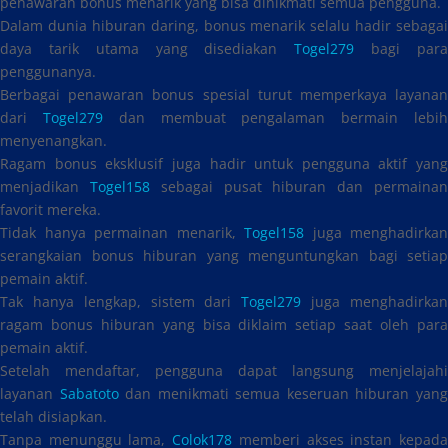
penawaran bonus menarik yang bisa dinikmati semua pengguna.
Dalam dunia hiburan daring, bonus menarik selalu hadir sebagai
daya tarik utama yang disediakan
Togel279
bagi par
penggunanya.
Berbagai penawaran bonus spesial turut memperkaya layanan
dari
Togel279
dan membuat pengalaman bermain lebi
menyenangkan.
Ragam bonus eksklusif juga hadir untuk pengguna aktif yang
menjadikan
Togel158
sebagai pusat hiburan dan permaina
favorit mereka.
Tidak hanya permainan menarik,
Togel158
juga menghadirkan
serangkaian bonus hiburan yang menguntungkan bagi setiap
pemain aktif.
Tak hanya lengkap, sistem dari
Togel279
juga menghadirka
ragam bonus hiburan yang bisa diklaim setiap saat oleh para
pemain aktif.
Setelah mendaftar, pengguna dapat langsung menjelajahi
layanan
Sabatoto
dan menikmati semua keseruan hiburan yan
telah disiapkan.
Tanpa menunggu lama,
Colok178
memberi akses instan kepad