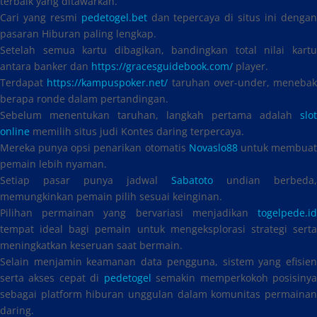
terbaik yang ditawarkan.
Cari yang resmi
pedetogel.bet
dan tepercaya di situs ini denga
pasaran Hiburan paling lengkap.
Setelah semua kartu dibagikan, bandingkan total nilai kartu
antara banker dan
https://gracesguidebook.com/
player.
Terdapat
https://kampuspoker.net/
taruhan over-under, menebak
berapa ronde dalam pertandingan.
Sebelum menentukan taruhan, langkah pertama adalah
slot
online
memilih situs judi Kontes daring terpercaya.
Mereka punya opsi penarikan otomatis
Novaslo88
untuk membua
pemain lebih nyaman.
Setiap pasar punya jadwal
Sabatoto
undian berbeda,
memungkinkan pemain pilih sesuai keinginan.
Pilihan permainan yang bervariasi menjadikan
togelpede.id
tempat ideal bagi pemain untuk mengeksplorasi strategi serta
meningkatkan keseruan saat bermain.
Selain menjamin keamanan data pengguna, sistem yang efisien
serta akses cepat di
pedetogel
semakin memperkokoh posisiny
sebagai platform hiburan unggulan dalam komunitas permainan
daring.