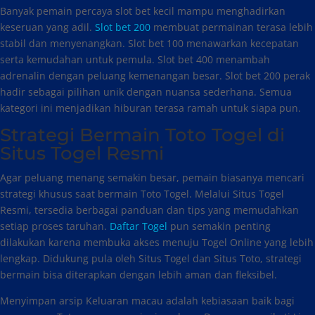
Banyak pemain percaya slot bet kecil mampu menghadirkan
keseruan yang adil.
Slot bet 200
membuat permainan terasa lebih
stabil dan menyenangkan. Slot bet 100 menawarkan kecepatan
serta kemudahan untuk pemula. Slot bet 400 menambah
adrenalin dengan peluang kemenangan besar. Slot bet 200 perak
hadir sebagai pilihan unik dengan nuansa sederhana. Semua
kategori ini menjadikan hiburan terasa ramah untuk siapa pun.
Strategi Bermain Toto Togel di
Situs Togel Resmi
Agar peluang menang semakin besar, pemain biasanya mencari
strategi khusus saat bermain Toto Togel. Melalui Situs Togel
Resmi, tersedia berbagai panduan dan tips yang memudahkan
setiap proses taruhan.
Daftar Togel
pun semakin penting
dilakukan karena membuka akses menuju Togel Online yang lebih
lengkap. Didukung pula oleh Situs Togel dan Situs Toto, strategi
bermain bisa diterapkan dengan lebih aman dan fleksibel.
Menyimpan arsip Keluaran macau adalah kebiasaan baik bagi