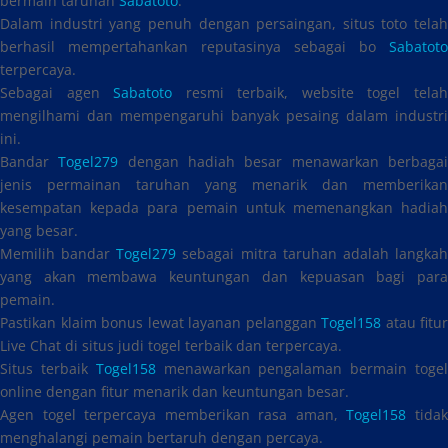
bermain taruhan
Sabatoto
.
Dalam industri yang penuh dengan persaingan, situs toto telah
berhasil mempertahankan reputasinya sebagai bo
Sabatoto
terpercaya.
Sebagai agen
Sabatoto
resmi terbaik, website togel tela
mengilhami dan mempengaruhi banyak pesaing dalam industri
ini.
Bandar
Togel279
dengan hadiah besar menawarkan berbaga
jenis permainan taruhan yang menarik dan memberikan
kesempatan kepada para pemain untuk memenangkan hadiah
yang besar.
Memilih bandar
Togel279
sebagai mitra taruhan adalah langka
yang akan membawa keuntungan dan kepuasan bagi para
pemain.
Pastikan klaim bonus lewat layanan pelanggan
Togel158
atau fitur
Live Chat di situs judi togel terbaik dan terpercaya.
Situs terbaik
Togel158
menawarkan pengalaman bermain toge
online dengan fitur menarik dan keuntungan besar.
Agen togel terpercaya memberikan rasa aman,
Togel158
tida
menghalangi pemain bertaruh dengan percaya.