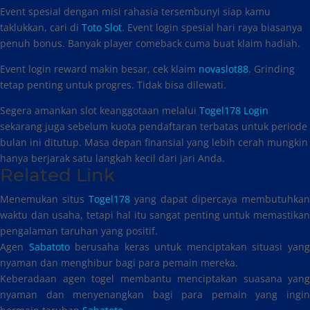
Event spesial dengan misi rahasia tersembunyi siap kamu
taklukkan, cari di
Toto Slot
. Event login spesial hari raya biasanya
penuh bonus. Banyak player comeback cuma buat klaim hadiah.
Event login reward makin besar, cek klaim
novaslot88
. Grinding
tetap penting untuk progres. Tidak bisa dilewati.
Segera amankan slot keanggotaan melalui
Togel178 Login
sekarang juga sebelum kuota pendaftaran terbatas untuk periode
bulan ini ditutup. Masa depan finansial yang lebih cerah mungkin
hanya berjarak satu langkah kecil dari jari Anda.
Related Link
Menemukan situs
Togel178
yang dapat dipercaya membutuhkan
waktu dan usaha, tetapi hal itu sangat penting untuk memastikan
pengalaman taruhan yang positif.
Agen
Sabatoto
berusaha keras untuk menciptakan situasi yan
nyaman dan menghibur bagi para pemain mereka.
Keberadaan agen togel membantu menciptakan suasana yang
nyaman dan menyenangkan bagi para pemain yang ingin