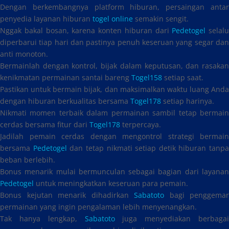
Dengan berkembangnya platform hiburan, persaingan antar
penyedia layanan hiburan
togel online
semakin sengit.
Nggak bakal bosan, karena konten hiburan dari
Pedetogel
selalu
diperbarui tiap hari dan pastinya penuh keseruan yang segar dan
anti monoton.
Bermainlah dengan kontrol, bijak dalam keputusan, dan rasakan
kenikmatan permainan santai bareng
Togel158
setiap saat.
Pastikan untuk bermain bijak, dan maksimalkan waktu luang Anda
dengan hiburan berkualitas bersama
Togel178
setiap harinya.
Nikmati momen terbaik dalam permainan sambil tetap bermain
cerdas bersama fitur dari
Togel178
terpercaya.
Jadilah pemain cerdas dengan mengontrol strategi bermain
bersama
Pedetogel
dan tetap nikmati setiap detik hiburan tanpa
beban berlebih.
Bonus menarik mulai bermunculan sebagai bagian dari layanan
Pedetogel
untuk meningkatkan keseruan para pemain.
Bonus kejutan menarik dihadirkan
Sabatoto
bagi penggemar
permainan yang ingin pengalaman lebih menyenangkan.
Tak hanya lengkap,
Sabatoto
juga menyediakan berbagai