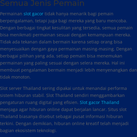
Semua Jenis Pemain
Permainan
slot gacor
tidak hanya menarik bagi pemain
berpengalaman, tetapi juga bagi mereka yang baru mencoba.
Dengan berbagai tingkat kesulitan yang tersedia, semua pemain
bisa menikmati permainan sesuai dengan kemampuan mereka.
Tidak ada tekanan dalam bermain karena setiap orang bisa
menyesuaikan dengan gaya permainan masing-masing. Dengan
berbagai pilihan yang ada, setiap pemain bisa menemukan
permainan yang paling sesuai dengan selera mereka. Hal ini
membuat pengalaman bermain menjadi lebih menyenangkan dan
tidak monoton.
Slot server Thailand sering dipakai untuk menandai performa
sistem hiburan stabil. Slot Thailand sendiri menggambarkan
pengaturan ruang digital yang efisien.
Slot gacor Thailand
menjaga agar hiburan online dapat berjalan lancar. Situs slot
Thailand biasanya disebut sebagai pusat informasi hiburan
terkini. Dengan demikian, hiburan online kreatif telah menjadi
bagian ekosistem teknologi.