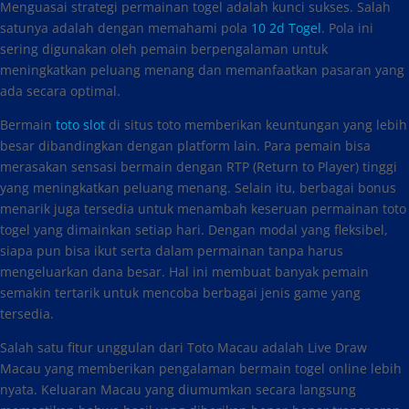
Menguasai strategi permainan togel adalah kunci sukses. Salah
satunya adalah dengan memahami pola
10 2d Togel
. Pola ini
sering digunakan oleh pemain berpengalaman untuk
meningkatkan peluang menang dan memanfaatkan pasaran yang
ada secara optimal.
Bermain
toto slot
di situs toto memberikan keuntungan yang lebih
besar dibandingkan dengan platform lain. Para pemain bisa
merasakan sensasi bermain dengan RTP (Return to Player) tinggi
yang meningkatkan peluang menang. Selain itu, berbagai bonus
menarik juga tersedia untuk menambah keseruan permainan toto
togel yang dimainkan setiap hari. Dengan modal yang fleksibel,
siapa pun bisa ikut serta dalam permainan tanpa harus
mengeluarkan dana besar. Hal ini membuat banyak pemain
semakin tertarik untuk mencoba berbagai jenis game yang
tersedia.
Salah satu fitur unggulan dari Toto Macau adalah Live Draw
Macau yang memberikan pengalaman bermain togel online lebih
nyata. Keluaran Macau yang diumumkan secara langsung