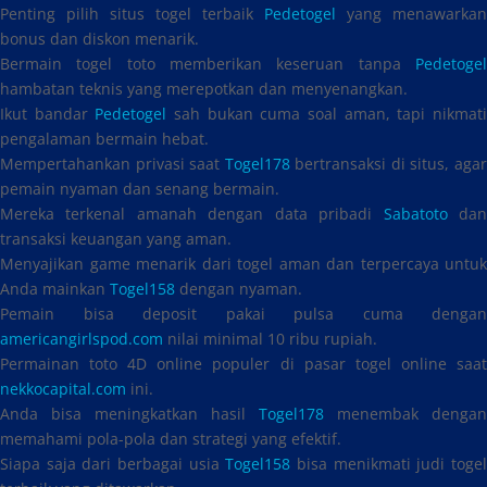
Penting pilih situs togel terbaik
Pedetogel
yang menawarkan
bonus dan diskon menarik.
Bermain togel toto memberikan keseruan tanpa
Pedetogel
hambatan teknis yang merepotkan dan menyenangkan.
Ikut bandar
Pedetogel
sah bukan cuma soal aman, tapi nikmat
pengalaman bermain hebat.
Mempertahankan privasi saat
Togel178
bertransaksi di situs, aga
pemain nyaman dan senang bermain.
Mereka terkenal amanah dengan data pribadi
Sabatoto
da
transaksi keuangan yang aman.
Menyajikan game menarik dari togel aman dan terpercaya untuk
Anda mainkan
Togel158
dengan nyaman.
Pemain bisa deposit pakai pulsa cuma dengan
americangirlspod.com
nilai minimal 10 ribu rupiah.
Permainan toto 4D online populer di pasar togel online saat
nekkocapital.com
ini.
Anda bisa meningkatkan hasil
Togel178
menembak dengan
memahami pola-pola dan strategi yang efektif.
Siapa saja dari berbagai usia
Togel158
bisa menikmati judi toge