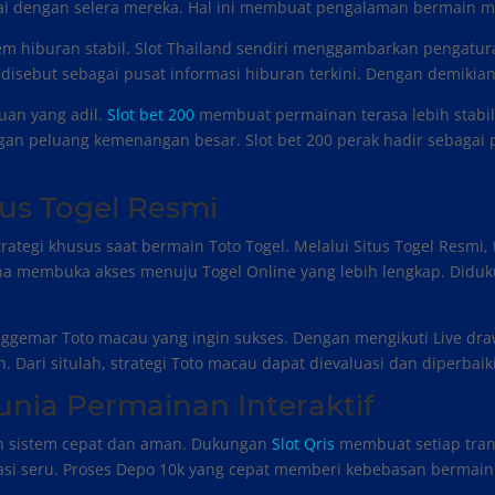
ai dengan selera mereka. Hal ini membuat pengalaman bermain m
em hiburan stabil. Slot Thailand sendiri menggambarkan pengatura
a disebut sebagai pusat informasi hiburan terkini. Dengan demikian
uan yang adil.
Slot bet 200
membuat permainan terasa lebih stabil
n peluang kemenangan besar. Slot bet 200 perak hadir sebagai p
tus Togel Resmi
ategi khusus saat bermain Toto Togel. Melalui Situs Togel Resmi
 membuka akses menuju Togel Online yang lebih lengkap. Didukung
gemar Toto macau yang ingin sukses. Dengan mengikuti Live draw
ari situlah, strategi Toto macau dapat dievaluasi dan diperbaiki 
unia Permainan Interaktif
n sistem cepat dan aman. Dukungan
Slot Qris
membuat setiap trans
 seru. Proses Depo 10k yang cepat memberi kebebasan bermain ta