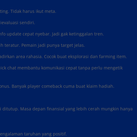
ting. Tidak harus ikut meta.
ievaluasi sendiri.
info update cepat nyebar. Jadi gak ketinggalan tren.
h teratur. Pemain jadi punya target jelas.
irkan area rahasia. Cocok buat eksplorasi dan farming item.
quick chat membantu komunikasi cepat tanpa perlu mengetik
 bonus. Banyak player comeback cuma buat klaim hadiah.
i ditutup. Masa depan finansial yang lebih cerah mungkin hanya
engalaman taruhan yang positif.