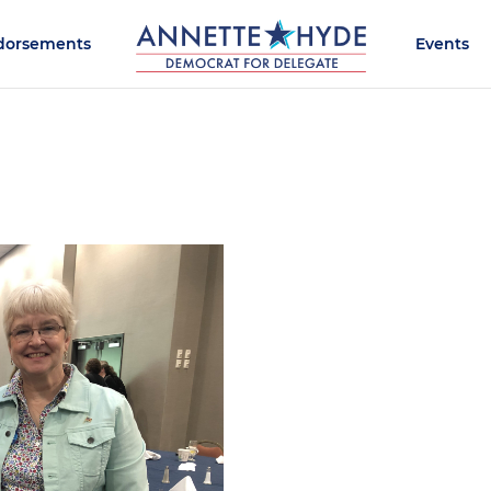
dorsements
Events