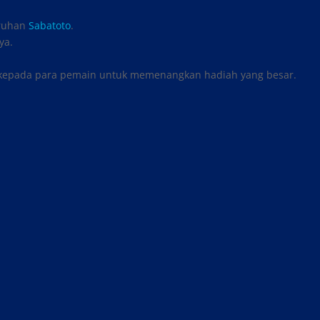
aruhan
Sabatoto
.
ya.
kepada para pemain untuk memenangkan hadiah yang besar.