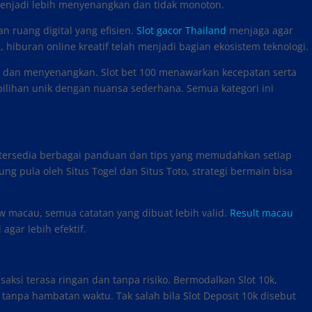
enjadi lebih menyenangkan dan tidak monoton.
n ruang digital yang efisien.
Slot gacor Thailand
menjaga agar
, hiburan online kreatif telah menjadi bagian ekosistem teknologi.
 dan menyenangkan. Slot bet 100 menawarkan kecepatan serta
ilihan unik dengan nuansa sederhana. Semua kategori ini
, tersedia berbagai panduan dan tips yang memudahkan setiap
 pula oleh Situs Togel dan Situs Toto, strategi bermain bisa
 macau, semua catatan yang dibuat lebih valid.
Result macau
agar lebih efektif.
aksi terasa ringan dan tanpa risiko. Bermodalkan Slot 10k,
npa hambatan waktu. Tak salah bila Slot Deposit 10k disebut