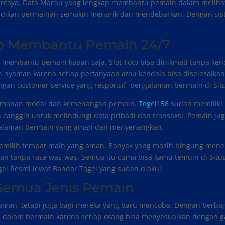
percaya. Data Macau yang lengkap membantu pemain dalam melihat
adikan permainan semakin menarik dan mendebarkan. Dengan sist
iap Membantu Pemain 24/7
 membantu pemain kapan saja. Slot Toto bisa dinikmati tanpa ken
h nyaman karena setiap pertanyaan atau kendala bisa diselesaika
gan customer service yang responsif, pengalaman bermain di Si
keamanan modal dan kemenangan pemain.
Togel158
sudah memiliki l
an canggih untuk melindungi data pribadi dan transaksi. Pemain 
galaman bermain yang aman dan menyenangkan.
memilih tempat main yang aman. Banyak yang masih bingung men
 tanpa rasa was-was. Semua itu cuma bisa kamu temuin di Situs 
gel Resmi lewat Bandar Togel yang sudah diakui.
Semua Jenis Pemain
man, tetapi juga bagi mereka yang baru mencoba. Dengan berbaga
dalam bermain karena setiap orang bisa menyesuaikan dengan g