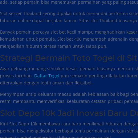
ada, setiap pemain bisa menemukan permainan yang paling sesu
Slot server Thailand sering dipakai untuk menandai performa sist
hiburan online dapat berjalan lancar. Situs slot Thailand biasany
Banyak pemain percaya slot bet kecil mampu menghadirkan keser
kemudahan untuk pemula. Slot bet 400 menambah adrenalin denga
menjadikan hiburan terasa ramah untuk siapa pun.
Strategi Bermain Toto Togel di Si
Agar peluang menang semakin besar, pemain biasanya mencari str
proses taruhan.
Daftar Togel
pun semakin penting dilakukan karena
diterapkan dengan lebih aman dan fleksibel.
Menyimpan arsip Keluaran macau adalah kebiasaan baik bagi peng
resmi membantu memverifikasi keakuratan catatan pribadi pemain. D
Slot Depo 10k Jadi Inovasi Baru D
Kini Slot Depo 10k membawa cara baru menikmati hiburan denga
pemain bisa mengeksplor berbagai tema permainan dengan sensasi
sebagai simbol modernisasi hiburan online masa kini.