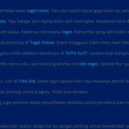
tersedia lewat
togel resmi
. Tips atur build sesuai gaya main itu pen
toto
. Tips belajar dari replay bikin skill meningkat. Kesalahan bisa d
ndle biasa. Paketnya cek melalui
togel
. Komunitas yang aktif bikin 
cek detailnya di
Togel Online
. Event mingguan bikin ritme main lebi
egera miliki sebelum kehabisan di
TOTO SLOT
. Update map menghad
fek retro unik, cara unlock gratisnya cek
toto togel
. Update fitur 
n, cari di
Toto Slot
. Event login spesial hari raya biasanya penuh
tap penting untuk progres. Tidak bisa dilewati.
 juga sebelum kuota pendaftaran terbatas untuk periode bulan in
tu dan usaha, tetapi hal itu sangat penting untuk memastikan p