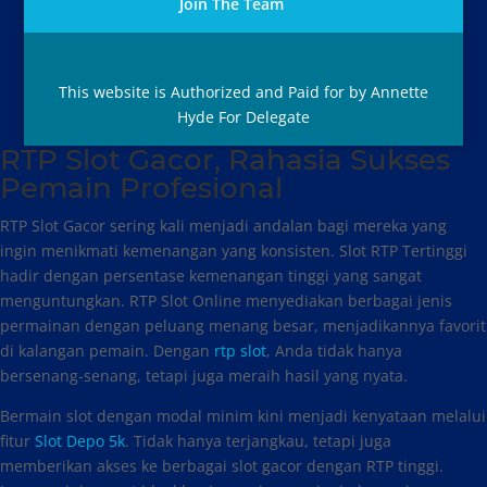
Join The Team
This website is Authorized and Paid for by Annette
Hyde For Delegate
RTP Slot Gacor, Rahasia Sukses
Pemain Profesional
RTP Slot Gacor sering kali menjadi andalan bagi mereka yang
ingin menikmati kemenangan yang konsisten. Slot RTP Tertinggi
hadir dengan persentase kemenangan tinggi yang sangat
menguntungkan. RTP Slot Online menyediakan berbagai jenis
permainan dengan peluang menang besar, menjadikannya favorit
di kalangan pemain. Dengan
rtp slot
, Anda tidak hanya
bersenang-senang, tetapi juga meraih hasil yang nyata.
Bermain slot dengan modal minim kini menjadi kenyataan melalui
fitur
Slot Depo 5k
. Tidak hanya terjangkau, tetapi juga
memberikan akses ke berbagai slot gacor dengan RTP tinggi.