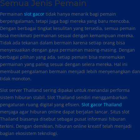
Semua Jenis Pemain
Permainan
slot gacor
tidak hanya menarik bagi pemain
berpengalaman, tetapi juga bagi mereka yang baru mencoba.
Dengan berbagai tingkat kesulitan yang tersedia, semua pemain
bisa menikmati permainan sesuai dengan kemampuan mereka.
Tidak ada tekanan dalam bermain karena setiap orang bisa
menyesuaikan dengan gaya permainan masing-masing. Dengan
berbagai pilihan yang ada, setiap pemain bisa menemukan
permainan yang paling sesuai dengan selera mereka. Hal ini
membuat pengalaman bermain menjadi lebih menyenangkan dan
tidak monoton.
Slot server Thailand sering dipakai untuk menandai performa
sistem hiburan stabil. Slot Thailand sendiri menggambarkan
pengaturan ruang digital yang efisien.
Slot gacor Thailand
menjaga agar hiburan online dapat berjalan lancar. Situs slot
Thailand biasanya disebut sebagai pusat informasi hiburan
terkini. Dengan demikian, hiburan online kreatif telah menjadi
bagian ekosistem teknologi.