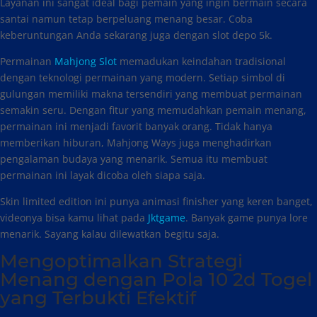
Layanan ini sangat ideal bagi pemain yang ingin bermain secara
santai namun tetap berpeluang menang besar. Coba
keberuntungan Anda sekarang juga dengan slot depo 5k.
Permainan
Mahjong Slot
memadukan keindahan tradisional
dengan teknologi permainan yang modern. Setiap simbol di
gulungan memiliki makna tersendiri yang membuat permainan
semakin seru. Dengan fitur yang memudahkan pemain menang,
permainan ini menjadi favorit banyak orang. Tidak hanya
memberikan hiburan, Mahjong Ways juga menghadirkan
pengalaman budaya yang menarik. Semua itu membuat
permainan ini layak dicoba oleh siapa saja.
Skin limited edition ini punya animasi finisher yang keren banget,
videonya bisa kamu lihat pada
Jktgame
. Banyak game punya lore
menarik. Sayang kalau dilewatkan begitu saja.
Mengoptimalkan Strategi
Menang dengan Pola 10 2d Togel
yang Terbukti Efektif