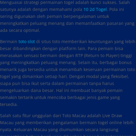
Menguasai strategi permainan togel adalah kunci sukses. Salah
satunya adalah dengan memahami pola
10 2d Togel
. Pola ini
sering digunakan oleh pemain berpengalaman untuk
meningkatkan peluang menang dan memanfaatkan pasaran yang
ada secara optimal.
Bermain
toto slot
di situs toto memberikan keuntungan yang lebih
besar dibandingkan dengan platform lain. Para pemain bisa
merasakan sensasi bermain dengan RTP (Return to Player) tinggi
yang meningkatkan peluang menang. Selain itu, berbagai bonus
menarik juga tersedia untuk menambah keseruan permainan toto
togel yang dimainkan setiap hari. Dengan modal yang fleksibel,
siapa pun bisa ikut serta dalam permainan tanpa harus
mengeluarkan dana besar. Hal ini membuat banyak pemain
semakin tertarik untuk mencoba berbagai jenis game yang
tersedia.
Salah satu fitur unggulan dari Toto Macau adalah Live Draw
Macau yang memberikan pengalaman bermain togel online lebih
nyata. Keluaran Macau yang diumumkan secara langsung