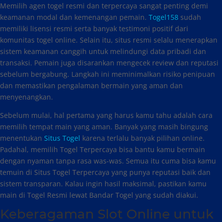
Memilih agen togel resmi dan terpercaya sangat penting demi
keamanan modal dan kemenangan pemain.
Togel158
sudah
memiliki lisensi resmi serta banyak testimoni positif dari
komunitas togel online. Selain itu, situs resmi selalu menerapkan
sistem keamanan canggih untuk melindungi data pribadi dan
transaksi. Pemain juga disarankan mengecek review dan reputasi
sebelum bergabung. Langkah ini meminimalkan risiko penipuan
dan memastikan pengalaman bermain yang aman dan
menyenangkan.
Sebelum mulai, hal pertama yang harus kamu tahu adalah cara
memilih tempat main yang aman. Banyak yang masih bingung
menentukan
Situs Togel
karena terlalu banyak pilihan online.
Padahal, memilih Togel Terpercaya bisa bantu kamu bermain
dengan nyaman tanpa rasa was-was. Semua itu cuma bisa kamu
temuin di Situs Togel Terpercaya yang punya reputasi baik dan
sistem transparan. Kalau ingin hasil maksimal, pastikan kamu
main di Togel Resmi lewat Bandar Togel yang sudah diakui.
Keberagaman Slot Online untuk