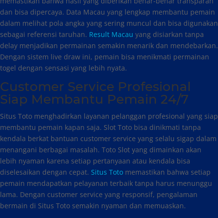
memastikan bahwa hasil yang diberikan benar-benar transparan
dan bisa dipercaya. Data Macau yang lengkap membantu pemain
dalam melihat pola angka yang sering muncul dan bisa digunakan
sebagai referensi taruhan.
Result Macau
yang disiarkan tanpa
delay menjadikan permainan semakin menarik dan mendebarkan.
Dengan sistem live draw ini, pemain bisa menikmati permainan
togel dengan sensasi yang lebih nyata.
Customer Service Profesional
Siap Membantu Pemain 24/7
Situs Toto menghadirkan layanan pelanggan profesional yang siap
membantu pemain kapan saja. Slot Toto bisa dinikmati tanpa
kendala berkat bantuan customer service yang selalu sigap dalam
menangani berbagai masalah. Toto Slot yang dimainkan akan
lebih nyaman karena setiap pertanyaan atau kendala bisa
diselesaikan dengan cepat.
Situs Toto
memastikan bahwa setiap
pemain mendapatkan pelayanan terbaik tanpa harus menunggu
lama. Dengan customer service yang responsif, pengalaman
bermain di Situs Toto semakin nyaman dan memuaskan.