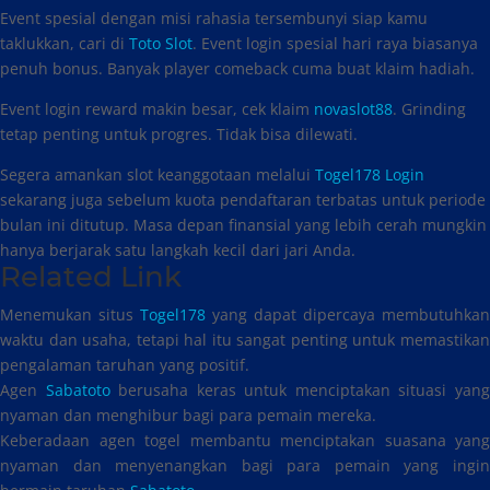
Event spesial dengan misi rahasia tersembunyi siap kamu
taklukkan, cari di
Toto Slot
. Event login spesial hari raya biasanya
penuh bonus. Banyak player comeback cuma buat klaim hadiah.
Event login reward makin besar, cek klaim
novaslot88
. Grinding
tetap penting untuk progres. Tidak bisa dilewati.
Segera amankan slot keanggotaan melalui
Togel178 Login
sekarang juga sebelum kuota pendaftaran terbatas untuk periode
bulan ini ditutup. Masa depan finansial yang lebih cerah mungkin
hanya berjarak satu langkah kecil dari jari Anda.
Related Link
Menemukan situs
Togel178
yang dapat dipercaya membutuhkan
waktu dan usaha, tetapi hal itu sangat penting untuk memastikan
pengalaman taruhan yang positif.
Agen
Sabatoto
berusaha keras untuk menciptakan situasi yan
nyaman dan menghibur bagi para pemain mereka.
Keberadaan agen togel membantu menciptakan suasana yang
nyaman dan menyenangkan bagi para pemain yang ingin