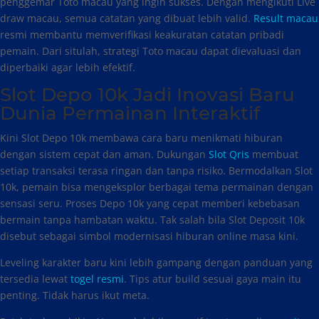
penggemar Toto macau yang ingin sukses. Dengan mengikuti Live
draw macau, semua catatan yang dibuat lebih valid.
Result macau
resmi membantu memverifikasi keakuratan catatan pribadi
pemain. Dari situlah, strategi Toto macau dapat dievaluasi dan
diperbaiki agar lebih efektif.
Slot Depo 10k Jadi Inovasi Baru
Dunia Permainan Interaktif
Kini Slot Depo 10k membawa cara baru menikmati hiburan
dengan sistem cepat dan aman. Dukungan
Slot Qris
membuat
setiap transaksi terasa ringan dan tanpa risiko. Bermodalkan Slot
10k, pemain bisa mengeksplor berbagai tema permainan dengan
sensasi seru. Proses Depo 10k yang cepat memberi kebebasan
bermain tanpa hambatan waktu. Tak salah bila Slot Deposit 10k
disebut sebagai simbol modernisasi hiburan online masa kini.
Leveling karakter baru kini lebih gampang dengan panduan yang
tersedia lewat
togel resmi
. Tips atur build sesuai gaya main itu
penting. Tidak harus ikut meta.