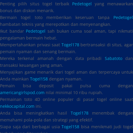
Penting pilih situs togel terbaik
Pedetogel
yang menawarkan
bonus dan diskon menarik.
Bermain togel toto memberikan keseruan tanpa
Pedetogel
hambatan teknis yang merepotkan dan menyenangkan.
Ikut bandar
Pedetogel
sah bukan cuma soal aman, tapi nikmat
pengalaman bermain hebat.
Mempertahankan privasi saat
Togel178
bertransaksi di situs, aga
pemain nyaman dan senang bermain.
Mereka terkenal amanah dengan data pribadi
Sabatoto
da
transaksi keuangan yang aman.
Menyajikan game menarik dari togel aman dan terpercaya untuk
Anda mainkan
Togel158
dengan nyaman.
Pemain bisa deposit pakai pulsa cuma dengan
americangirlspod.com
nilai minimal 10 ribu rupiah.
Permainan toto 4D online populer di pasar togel online saat
nekkocapital.com
ini.
Anda bisa meningkatkan hasil
Togel178
menembak dengan
memahami pola-pola dan strategi yang efektif.
Siapa saja dari berbagai usia
Togel158
bisa menikmati judi toge