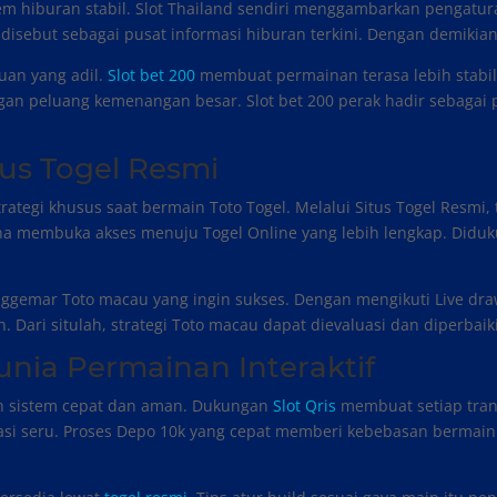
em hiburan stabil. Slot Thailand sendiri menggambarkan pengatura
a disebut sebagai pusat informasi hiburan terkini. Dengan demikian
uan yang adil.
Slot bet 200
membuat permainan terasa lebih stabil
n peluang kemenangan besar. Slot bet 200 perak hadir sebagai p
tus Togel Resmi
ategi khusus saat bermain Toto Togel. Melalui Situs Togel Resmi
 membuka akses menuju Togel Online yang lebih lengkap. Didukung
gemar Toto macau yang ingin sukses. Dengan mengikuti Live draw
ari situlah, strategi Toto macau dapat dievaluasi dan diperbaiki 
unia Permainan Interaktif
n sistem cepat dan aman. Dukungan
Slot Qris
membuat setiap trans
 seru. Proses Depo 10k yang cepat memberi kebebasan bermain ta