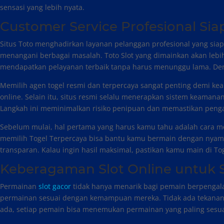
sensasi yang lebih nyata.
Customer Service Profesional S
Situs Toto menghadirkan layanan pelanggan profesional yang siap
menangani berbagai masalah. Toto Slot yang dimainkan akan lebi
mendapatkan pelayanan terbaik tanpa harus menunggu lama. Den
Memilih agen togel resmi dan terpercaya sangat penting demi 
online. Selain itu, situs resmi selalu menerapkan sistem keaman
Langkah ini meminimalkan risiko penipuan dan memastikan pen
Sebelum mulai, hal pertama yang harus kamu tahu adalah cara 
memilih Togel Terpercaya bisa bantu kamu bermain dengan nyaman
transparan. Kalau ingin hasil maksimal, pastikan kamu main di To
Keberagaman Slot Online untuk 
Permainan
slot gacor
tidak hanya menarik bagi pemain berpengala
permainan sesuai dengan kemampuan mereka. Tidak ada tekanan 
ada, setiap pemain bisa menemukan permainan yang paling sesu