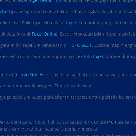
tersedia lewat
togel resmi
. Tips atur build sesuai gaya main itu pen
toto
. Tips belajar dari replay bikin skill meningkat. Kesalahan bisa d
ndle biasa. Paketnya cek melalui
togel
. Komunitas yang aktif bikin 
cek detailnya di
Togel Online
. Event mingguan bikin ritme main lebi
egera miliki sebelum kehabisan di
TOTO SLOT
. Update map menghad
fek retro unik, cara unlock gratisnya cek
toto togel
. Update fitur 
n, cari di
Toto Slot
. Event login spesial hari raya biasanya penuh
tap penting untuk progres. Tidak bisa dilewati.
 juga sebelum kuota pendaftaran terbatas untuk periode bulan in
tu dan usaha, tetapi hal itu sangat penting untuk memastikan p
yaman dan menghibur bagi para pemain mereka.
aman dan menyenangkan bagi para pemain yang ingin bermain t