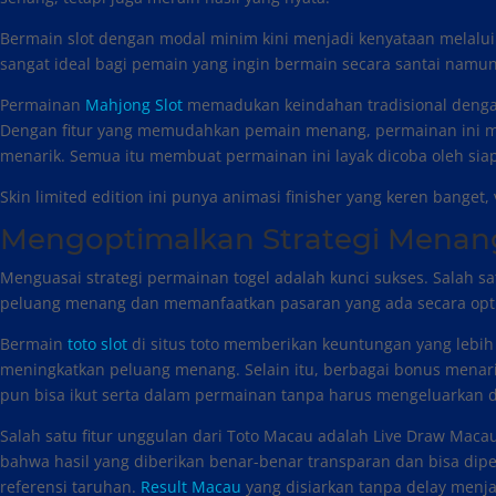
Bermain slot dengan modal minim kini menjadi kenyataan melalui 
sangat ideal bagi pemain yang ingin bermain secara santai namu
Permainan
Mahjong Slot
memadukan keindahan tradisional dengan
Dengan fitur yang memudahkan pemain menang, permainan ini me
menarik. Semua itu membuat permainan ini layak dicoba oleh siap
Skin limited edition ini punya animasi finisher yang keren banget
Mengoptimalkan Strategi Menang 
Menguasai strategi permainan togel adalah kunci sukses. Salah
peluang menang dan memanfaatkan pasaran yang ada secara opt
Bermain
toto slot
di situs toto memberikan keuntungan yang lebih 
meningkatkan peluang menang. Selain itu, berbagai bonus menari
pun bisa ikut serta dalam permainan tanpa harus mengeluarkan d
Salah satu fitur unggulan dari Toto Macau adalah Live Draw Ma
bahwa hasil yang diberikan benar-benar transparan dan bisa di
referensi taruhan.
Result Macau
yang disiarkan tanpa delay menj