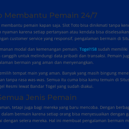
iap Membantu Pemain 24/7
 membantu pemain kapan saja. Slot Toto bisa dinikmati tanpa ken
h nyaman karena setiap pertanyaan atau kendala bisa diselesaika
gan customer service yang responsif, pengalaman bermain di Si
keamanan modal dan kemenangan pemain.
Togel158
sudah memiliki l
an canggih untuk melindungi data pribadi dan transaksi. Pemain 
galaman bermain yang aman dan menyenangkan.
memilih tempat main yang aman. Banyak yang masih bingung men
 tanpa rasa was-was. Semua itu cuma bisa kamu temuin di Situs 
gel Resmi lewat Bandar Togel yang sudah diakui.
Semua Jenis Pemain
man, tetapi juga bagi mereka yang baru mencoba. Dengan berbaga
dalam bermain karena setiap orang bisa menyesuaikan dengan g
ai dengan selera mereka. Hal ini membuat pengalaman bermain m