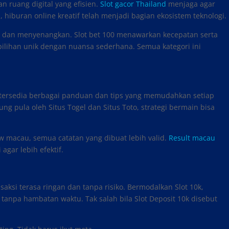
n ruang digital yang efisien.
Slot gacor Thailand
menjaga agar
, hiburan online kreatif telah menjadi bagian ekosistem teknologi.
 dan menyenangkan. Slot bet 100 menawarkan kecepatan serta
ilihan unik dengan nuansa sederhana. Semua kategori ini
, tersedia berbagai panduan dan tips yang memudahkan setiap
 pula oleh Situs Togel dan Situs Toto, strategi bermain bisa
 macau, semua catatan yang dibuat lebih valid.
Result macau
agar lebih efektif.
aksi terasa ringan dan tanpa risiko. Bermodalkan Slot 10k,
npa hambatan waktu. Tak salah bila Slot Deposit 10k disebut