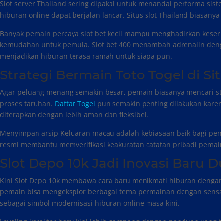
Slot server Thailand sering dipakai untuk menandai performa sist
hiburan online dapat berjalan lancar. Situs slot Thailand biasany
Banyak pemain percaya slot bet kecil mampu menghadirkan keser
kemudahan untuk pemula. Slot bet 400 menambah adrenalin denga
menjadikan hiburan terasa ramah untuk siapa pun.
Strategi Bermain Toto Togel di Si
Agar peluang menang semakin besar, pemain biasanya mencari str
proses taruhan.
Daftar Togel
pun semakin penting dilakukan karena
diterapkan dengan lebih aman dan fleksibel.
Menyimpan arsip Keluaran macau adalah kebiasaan baik bagi peng
resmi membantu memverifikasi keakuratan catatan pribadi pemain. D
Slot Depo 10k Jadi Inovasi Baru D
Kini Slot Depo 10k membawa cara baru menikmati hiburan denga
pemain bisa mengeksplor berbagai tema permainan dengan sensasi
sebagai simbol modernisasi hiburan online masa kini.