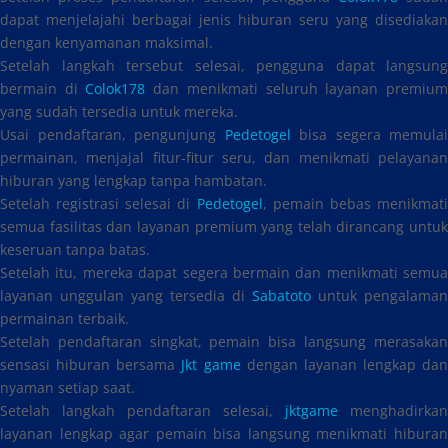
dapat menjelajahi berbagai jenis hiburan seru yang disediakan
dengan kenyamanan maksimal.
Setelah langkah tersebut selesai, pengguna dapat langsung
bermain di
Colok178
dan menikmati seluruh layanan premiu
yang sudah tersedia untuk mereka.
Usai pendaftaran, pengunjung
Pedetogel
bisa segera memulai
permainan, menjajal fitur-fitur seru, dan menikmati pelayanan
hiburan yang lengkap tanpa hambatan.
Setelah registrasi selesai di
Pedetogel
, pemain bebas menikmat
semua fasilitas dan layanan premium yang telah dirancang untuk
keseruan tanpa batas.
Setelah itu, mereka dapat segera bermain dan menikmati semua
layanan unggulan yang tersedia di
Sabatoto
untuk pengalaman
permainan terbaik.
Setelah pendaftaran singkat, pemain bisa langsung merasakan
sensasi hiburan bersama
Jkt game
dengan layanan lengkap dan
nyaman setiap saat.
Setelah langkah pendaftaran selesai,
jktgame
menghadirkan
layanan lengkap agar pemain bisa langsung menikmati hiburan