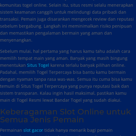
komunitas togel online. Selain itu, situs resmi selalu menerapkan
sistem keamanan canggih untuk melindungi data pribadi dan
transaksi. Pemain juga disarankan mengecek review dan reputasi
sebelum bergabung. Langkah ini meminimalkan risiko penipuan
dan memastikan pengalaman bermain yang aman dan
menyenangkan.
Sebelum mulai, hal pertama yang harus kamu tahu adalah cara
memilih tempat main yang aman. Banyak yang masih bingung
menentukan
Situs Togel
karena terlalu banyak pilihan online.
Padahal, memilih Togel Terpercaya bisa bantu kamu bermain
dengan nyaman tanpa rasa was-was. Semua itu cuma bisa kamu
temuin di Situs Togel Terpercaya yang punya reputasi baik dan
sistem transparan. Kalau ingin hasil maksimal, pastikan kamu
main di Togel Resmi lewat Bandar Togel yang sudah diakui.
Keberagaman Slot Online untuk
Semua Jenis Pemain
Permainan
slot gacor
tidak hanya menarik bagi pemain