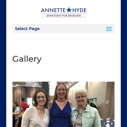
Select Page
Gallery