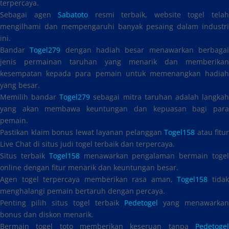
terpercaya.
Sebagai agen
Sabatoto
resmi terbaik, website togel tela
mengilhami dan mempengaruhi banyak pesaing dalam industri
ini.
Bandar
Togel279
dengan hadiah besar menawarkan berbaga
jenis permainan taruhan yang menarik dan memberikan
kesempatan kepada para pemain untuk memenangkan hadiah
yang besar.
Memilih bandar
Togel279
sebagai mitra taruhan adalah langka
yang akan membawa keuntungan dan kepuasan bagi para
pemain.
Pastikan klaim bonus lewat layanan pelanggan
Togel158
atau fitur
Live Chat di situs judi togel terbaik dan terpercaya.
Situs terbaik
Togel158
menawarkan pengalaman bermain toge
online dengan fitur menarik dan keuntungan besar.
Agen togel terpercaya memberikan rasa aman,
Togel158
tida
menghalangi pemain bertaruh dengan percaya.
Penting pilih situs togel terbaik
Pedetogel
yang menawarkan
bonus dan diskon menarik.
Bermain togel toto memberikan keseruan tanpa
Pedetogel