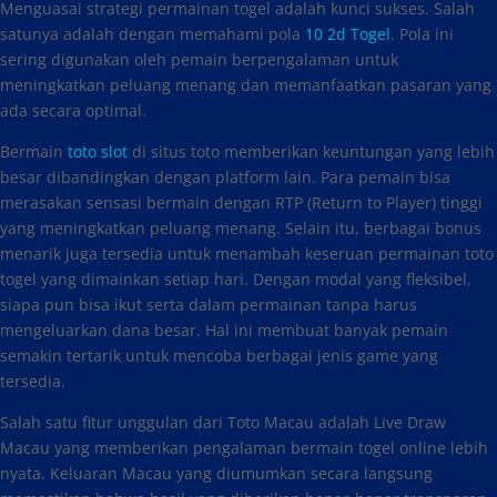
Menguasai strategi permainan togel adalah kunci sukses. Salah
satunya adalah dengan memahami pola
10 2d Togel
. Pola ini
sering digunakan oleh pemain berpengalaman untuk
meningkatkan peluang menang dan memanfaatkan pasaran yang
ada secara optimal.
Bermain
toto slot
di situs toto memberikan keuntungan yang lebih
besar dibandingkan dengan platform lain. Para pemain bisa
merasakan sensasi bermain dengan RTP (Return to Player) tinggi
yang meningkatkan peluang menang. Selain itu, berbagai bonus
menarik juga tersedia untuk menambah keseruan permainan toto
togel yang dimainkan setiap hari. Dengan modal yang fleksibel,
siapa pun bisa ikut serta dalam permainan tanpa harus
mengeluarkan dana besar. Hal ini membuat banyak pemain
semakin tertarik untuk mencoba berbagai jenis game yang
tersedia.
Salah satu fitur unggulan dari Toto Macau adalah Live Draw
Macau yang memberikan pengalaman bermain togel online lebih
nyata. Keluaran Macau yang diumumkan secara langsung