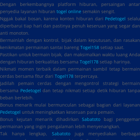
Dengan berkembangnya platform hiburan, persaingan antar
penyedia layanan hiburan
togel online
semakin sengit.
Nggak bakal bosan, karena konten hiburan dari
Pedetogel
selalu
diperbarui tiap hari dan pastinya penuh keseruan yang segar dan
anti monoton.
Bermainlah dengan kontrol, bijak dalam keputusan, dan rasakan
kenikmatan permainan santai bareng
Togel158
setiap saat.
Pastikan untuk bermain bijak, dan maksimalkan waktu luang Anda
dengan hiburan berkualitas bersama
Togel178
setiap harinya.
Nikmati momen terbaik dalam permainan sambil tetap bermain
cerdas bersama fitur dari
Togel178
terpercaya.
Jadilah pemain cerdas dengan mengontrol strategi bermain
bersama
Pedetogel
dan tetap nikmati setiap detik hiburan tanpa
beban berlebih.
Bonus menarik mulai bermunculan sebagai bagian dari layanan
Pedetogel
untuk meningkatkan keseruan para pemain.
Bonus kejutan menarik dihadirkan
Sabatoto
bagi penggemar
permainan yang ingin pengalaman lebih menyenangkan.
Tak hanya lengkap,
Sabatoto
juga menyediakan berbagai