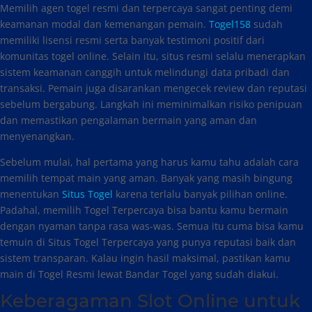
Memilih agen togel resmi dan terpercaya sangat penting demi
keamanan modal dan kemenangan pemain.
Togel158
sudah
memiliki lisensi resmi serta banyak testimoni positif dari
komunitas togel online. Selain itu, situs resmi selalu menerapkan
sistem keamanan canggih untuk melindungi data pribadi dan
transaksi. Pemain juga disarankan mengecek review dan reputasi
sebelum bergabung. Langkah ini meminimalkan risiko penipuan
dan memastikan pengalaman bermain yang aman dan
menyenangkan.
Sebelum mulai, hal pertama yang harus kamu tahu adalah cara
memilih tempat main yang aman. Banyak yang masih bingung
menentukan
Situs Togel
karena terlalu banyak pilihan online.
Padahal, memilih Togel Terpercaya bisa bantu kamu bermain
dengan nyaman tanpa rasa was-was. Semua itu cuma bisa kamu
temuin di Situs Togel Terpercaya yang punya reputasi baik dan
sistem transparan. Kalau ingin hasil maksimal, pastikan kamu
main di Togel Resmi lewat Bandar Togel yang sudah diakui.
Keberagaman Slot Online untuk