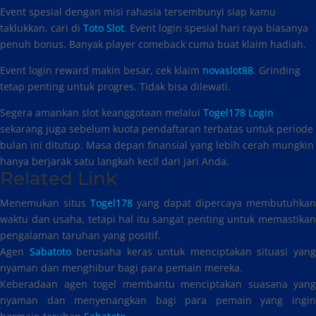
Event spesial dengan misi rahasia tersembunyi siap kamu
taklukkan, cari di
Toto Slot
. Event login spesial hari raya biasanya
penuh bonus. Banyak player comeback cuma buat klaim hadiah.
Event login reward makin besar, cek klaim
novaslot88
. Grinding
tetap penting untuk progres. Tidak bisa dilewati.
Segera amankan slot keanggotaan melalui
Togel178 Login
sekarang juga sebelum kuota pendaftaran terbatas untuk periode
bulan ini ditutup. Masa depan finansial yang lebih cerah mungkin
hanya berjarak satu langkah kecil dari jari Anda.
Related Link
Menemukan situs
Togel178
yang dapat dipercaya membutuhkan
waktu dan usaha, tetapi hal itu sangat penting untuk memastikan
pengalaman taruhan yang positif.
Agen
Sabatoto
berusaha keras untuk menciptakan situasi yan
nyaman dan menghibur bagi para pemain mereka.
Keberadaan agen togel membantu menciptakan suasana yang
nyaman dan menyenangkan bagi para pemain yang ingin