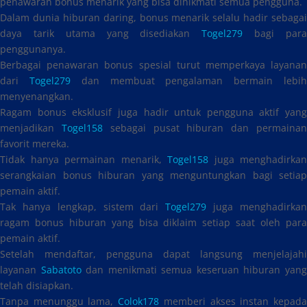
penawaran bonus menarik yang bisa dinikmati semua pengguna.
Dalam dunia hiburan daring, bonus menarik selalu hadir sebagai
daya tarik utama yang disediakan
Togel279
bagi par
penggunanya.
Berbagai penawaran bonus spesial turut memperkaya layanan
dari
Togel279
dan membuat pengalaman bermain lebi
menyenangkan.
Ragam bonus eksklusif juga hadir untuk pengguna aktif yang
menjadikan
Togel158
sebagai pusat hiburan dan permaina
favorit mereka.
Tidak hanya permainan menarik,
Togel158
juga menghadirkan
serangkaian bonus hiburan yang menguntungkan bagi setiap
pemain aktif.
Tak hanya lengkap, sistem dari
Togel279
juga menghadirka
ragam bonus hiburan yang bisa diklaim setiap saat oleh para
pemain aktif.
Setelah mendaftar, pengguna dapat langsung menjelajahi
layanan
Sabatoto
dan menikmati semua keseruan hiburan yan
telah disiapkan.
Tanpa menunggu lama,
Colok178
memberi akses instan kepad