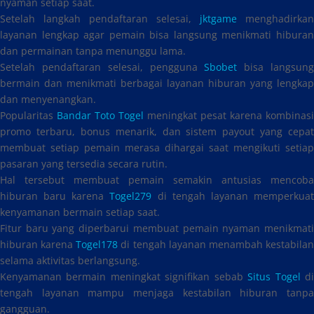
nyaman setiap saat.
Setelah langkah pendaftaran selesai,
jktgame
menghadirkan
layanan lengkap agar pemain bisa langsung menikmati hiburan
dan permainan tanpa menunggu lama.
Setelah pendaftaran selesai, pengguna
Sbobet
bisa langsun
bermain dan menikmati berbagai layanan hiburan yang lengkap
dan menyenangkan.
Popularitas
Bandar Toto Togel
meningkat pesat karena kombinasi
promo terbaru, bonus menarik, dan sistem payout yang cepat
membuat setiap pemain merasa dihargai saat mengikuti setiap
pasaran yang tersedia secara rutin.
Hal tersebut membuat pemain semakin antusias mencoba
hiburan baru karena
Togel279
di tengah layanan memperkua
kenyamanan bermain setiap saat.
Fitur baru yang diperbarui membuat pemain nyaman menikmati
hiburan karena
Togel178
di tengah layanan menambah kestabila
selama aktivitas berlangsung.
Kenyamanan bermain meningkat signifikan sebab
Situs Togel
d
tengah layanan mampu menjaga kestabilan hiburan tanpa
gangguan.