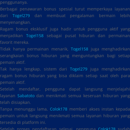
penggunanya.
Berbagai penawaran bonus spesial turut memperkaya layanan
dari
Togel279
dan membuat pengalaman bermain lebi
menyenangkan.
Ragam bonus eksklusif juga hadir untuk pengguna aktif yang
menjadikan
Togel158
sebagai pusat hiburan dan permaina
favorit mereka.
Tidak hanya permainan menarik,
Togel158
juga menghadirkan
serangkaian bonus hiburan yang menguntungkan bagi setiap
pemain aktif.
Tak hanya lengkap, sistem dari
Togel279
juga menghadirka
ragam bonus hiburan yang bisa diklaim setiap saat oleh para
pemain aktif.
Setelah mendaftar, pengguna dapat langsung menjelajahi
layanan
Sabatoto
dan menikmati semua keseruan hiburan yan
telah disiapkan.
Tanpa menunggu lama,
Colok178
memberi akses instan kepad
pemain untuk langsung menikmati semua layanan hiburan yang
tersedia di platform ini.
Setelah proses pendaftaran selesai, pengguna
Colok178
suda