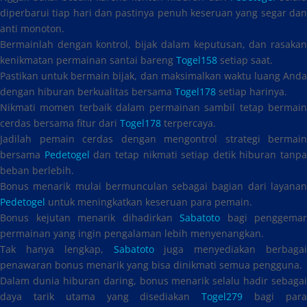
diperbarui tiap hari dan pastinya penuh keseruan yang segar dan
anti monoton.
Bermainlah dengan kontrol, bijak dalam keputusan, dan rasakan
kenikmatan permainan santai bareng
Togel158
setiap saat.
Pastikan untuk bermain bijak, dan maksimalkan waktu luang Anda
dengan hiburan berkualitas bersama
Togel178
setiap harinya.
Nikmati momen terbaik dalam permainan sambil tetap bermain
cerdas bersama fitur dari
Togel178
terpercaya.
Jadilah pemain cerdas dengan mengontrol strategi bermain
bersama
Pedetogel
dan tetap nikmati setiap detik hiburan tanpa
beban berlebih.
Bonus menarik mulai bermunculan sebagai bagian dari layanan
Pedetogel
untuk meningkatkan keseruan para pemain.
Bonus kejutan menarik dihadirkan
Sabatoto
bagi penggemar
permainan yang ingin pengalaman lebih menyenangkan.
Tak hanya lengkap,
Sabatoto
juga menyediakan berbagai
penawaran bonus menarik yang bisa dinikmati semua pengguna.
Dalam dunia hiburan daring, bonus menarik selalu hadir sebagai
daya tarik utama yang disediakan
Togel279
bagi par