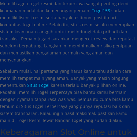
Memilih agen togel resmi dan terpercaya sangat penting demi
keamanan modal dan kemenangan pemain.
Togel158
sudah
memiliki lisensi resmi serta banyak testimoni positif dari
komunitas togel online. Selain itu, situs resmi selalu menerapkan
sistem keamanan canggih untuk melindungi data pribadi dan
transaksi. Pemain juga disarankan mengecek review dan reputasi
sebelum bergabung. Langkah ini meminimalkan risiko penipuan
dan memastikan pengalaman bermain yang aman dan
menyenangkan.
Sebelum mulai, hal pertama yang harus kamu tahu adalah cara
memilih tempat main yang aman. Banyak yang masih bingung
menentukan
Situs Togel
karena terlalu banyak pilihan online.
Padahal, memilih Togel Terpercaya bisa bantu kamu bermain
dengan nyaman tanpa rasa was-was. Semua itu cuma bisa kamu
temuin di Situs Togel Terpercaya yang punya reputasi baik dan
sistem transparan. Kalau ingin hasil maksimal, pastikan kamu
main di Togel Resmi lewat Bandar Togel yang sudah diakui.
Keberagaman Slot Online untuk