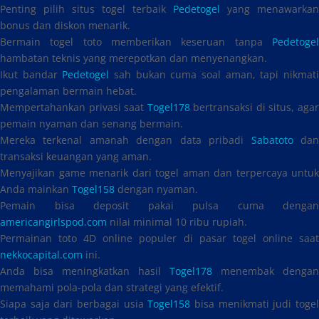
Penting pilih situs togel terbaik
Pedetogel
yang menawarkan
bonus dan diskon menarik.
Bermain togel toto memberikan keseruan tanpa
Pedetogel
hambatan teknis yang merepotkan dan menyenangkan.
Ikut bandar
Pedetogel
sah bukan cuma soal aman, tapi nikmat
pengalaman bermain hebat.
Mempertahankan privasi saat
Togel178
bertransaksi di situs, aga
pemain nyaman dan senang bermain.
Mereka terkenal amanah dengan data pribadi
Sabatoto
da
transaksi keuangan yang aman.
Menyajikan game menarik dari togel aman dan terpercaya untuk
Anda mainkan
Togel158
dengan nyaman.
Pemain bisa deposit pakai pulsa cuma dengan
americangirlspod.com
nilai minimal 10 ribu rupiah.
Permainan toto 4D online populer di pasar togel online saat
nekkocapital.com
ini.
Anda bisa meningkatkan hasil
Togel178
menembak dengan
memahami pola-pola dan strategi yang efektif.
Siapa saja dari berbagai usia
Togel158
bisa menikmati judi toge