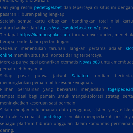
terbaik yang ditawarkan.
Cari yang resmi
pedetogel.bet
dan tepercaya di situs ini denga
pasaran Hiburan paling lengkap.
Setelah semua kartu dibagikan, bandingkan total nilai kartu
antara banker dan
https://gracesguidebook.com/
player.
Terdapat
https://kampuspoker.net/
taruhan over-under, menebak
berapa ronde dalam pertandingan.
Sebelum menentukan taruhan, langkah pertama adalah
slot
online
memilih situs judi Kontes daring terpercaya.
Mereka punya opsi penarikan otomatis
Novaslo88
untuk membua
pemain lebih nyaman.
Setiap pasar punya jadwal
Sabatoto
undian berbeda,
memungkinkan pemain pilih sesuai keinginan.
Pilihan permainan yang bervariasi menjadikan
togelpede.id
tempat ideal bagi pemain untuk mengeksplorasi strategi serta
meningkatkan keseruan saat bermain.
Selain menjamin keamanan data pengguna, sistem yang efisien
serta akses cepat di
pedetogel
semakin memperkokoh posisiny
sebagai platform hiburan unggulan dalam komunitas permainan
daring.