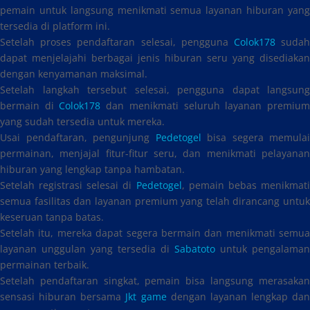
pemain untuk langsung menikmati semua layanan hiburan yang
tersedia di platform ini.
Setelah proses pendaftaran selesai, pengguna
Colok178
suda
dapat menjelajahi berbagai jenis hiburan seru yang disediakan
dengan kenyamanan maksimal.
Setelah langkah tersebut selesai, pengguna dapat langsung
bermain di
Colok178
dan menikmati seluruh layanan premiu
yang sudah tersedia untuk mereka.
Usai pendaftaran, pengunjung
Pedetogel
bisa segera memulai
permainan, menjajal fitur-fitur seru, dan menikmati pelayanan
hiburan yang lengkap tanpa hambatan.
Setelah registrasi selesai di
Pedetogel
, pemain bebas menikmat
semua fasilitas dan layanan premium yang telah dirancang untuk
keseruan tanpa batas.
Setelah itu, mereka dapat segera bermain dan menikmati semua
layanan unggulan yang tersedia di
Sabatoto
untuk pengalaman
permainan terbaik.
Setelah pendaftaran singkat, pemain bisa langsung merasakan
sensasi hiburan bersama
Jkt game
dengan layanan lengkap dan