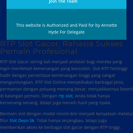
Join The Team
This website is Authorized and Paid for by Annette
Hyde For Delegate
RTP Slot Gacor, Rahasia Sukses
Pemain Profesional
RTP Slot Gacor sering kali menjadi andalan bagi mereka yang
ingin menikmati kemenangan yang konsisten. Slot RTP Tertinggi
hadir dengan persentase kemenangan tinggi yang sangat
menguntungkan. RTP Slot Online menyediakan berbagai jenis
permainan dengan peluang menang besar, menjadikannya favorit
di kalangan pemain. Dengan
rtp slot
, Anda tidak hanya
bersenang-senang, tetapi juga meraih hasil yang nyata.
Bermain slot dengan modal minim kini menjadi kenyataan melalui
fitur
Slot Depo 5k
. Tidak hanya terjangkau, tetapi juga
memberikan akses ke berbagai slot gacor dengan RTP tinggi.