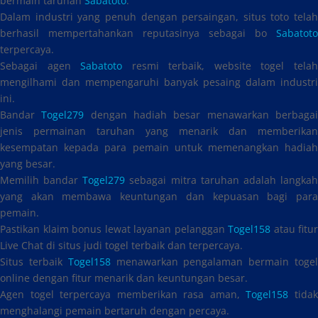
bermain taruhan
Sabatoto
.
Dalam industri yang penuh dengan persaingan, situs toto telah
berhasil mempertahankan reputasinya sebagai bo
Sabatoto
terpercaya.
Sebagai agen
Sabatoto
resmi terbaik, website togel tela
mengilhami dan mempengaruhi banyak pesaing dalam industri
ini.
Bandar
Togel279
dengan hadiah besar menawarkan berbaga
jenis permainan taruhan yang menarik dan memberikan
kesempatan kepada para pemain untuk memenangkan hadiah
yang besar.
Memilih bandar
Togel279
sebagai mitra taruhan adalah langka
yang akan membawa keuntungan dan kepuasan bagi para
pemain.
Pastikan klaim bonus lewat layanan pelanggan
Togel158
atau fitur
Live Chat di situs judi togel terbaik dan terpercaya.
Situs terbaik
Togel158
menawarkan pengalaman bermain toge
online dengan fitur menarik dan keuntungan besar.
Agen togel terpercaya memberikan rasa aman,
Togel158
tida
menghalangi pemain bertaruh dengan percaya.