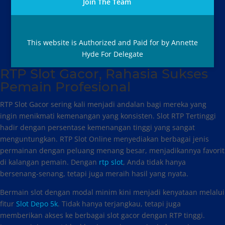
Join The Team
This website is Authorized and Paid for by Annette
Hyde For Delegate
RTP Slot Gacor, Rahasia Sukses
Pemain Profesional
RTP Slot Gacor sering kali menjadi andalan bagi mereka yang
ingin menikmati kemenangan yang konsisten. Slot RTP Tertinggi
hadir dengan persentase kemenangan tinggi yang sangat
menguntungkan. RTP Slot Online menyediakan berbagai jenis
permainan dengan peluang menang besar, menjadikannya favorit
di kalangan pemain. Dengan
rtp slot
, Anda tidak hanya
bersenang-senang, tetapi juga meraih hasil yang nyata.
Bermain slot dengan modal minim kini menjadi kenyataan melalui
fitur
Slot Depo 5k
. Tidak hanya terjangkau, tetapi juga
memberikan akses ke berbagai slot gacor dengan RTP tinggi.