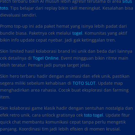
Patch terbaru bikin AI musuh lebih agresif terutama di area
situs
toto
. Tips belajar dari replay bikin skill meningkat. Kesalahan bisa
dievaluasi sendiri.
Promo top-up ini ada paket hemat yang isinya lebih padat dari
bundle biasa. Paketnya cek melalui
togel
. Komunitas yang aktif
bikin info update cepat nyebar. Jadi gak ketinggalan tren.
Skin limited hasil kolaborasi brand ini unik dan beda dari lainnya
cek detailnya di
Togel Online
. Event mingguan bikin ritme main
lebih teratur. Pemain jadi punya target jelas.
Skin hero terbaru hadir dengan animasi dan efek unik, pastikan
segera miliki sebelum kehabisan di
TOTO SLOT
. Update map
menghadirkan area rahasia. Cocok buat eksplorasi dan farming
item.
Skin kolaborasi game klasik hadir dengan sentuhan nostalgia dan
efek retro unik, cara unlock gratisnya cek
toto togel
. Update fitur
quick chat membantu komunikasi cepat tanpa perlu mengetik
panjang. Koordinasi tim jadi lebih efisien di momen krusial.