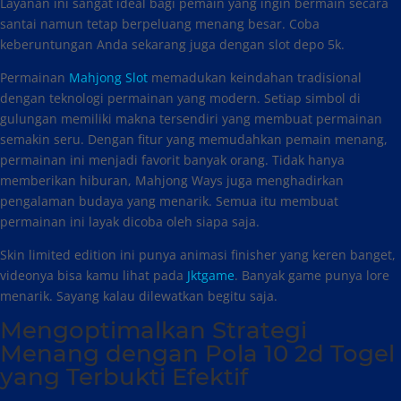
Layanan ini sangat ideal bagi pemain yang ingin bermain secara
santai namun tetap berpeluang menang besar. Coba
keberuntungan Anda sekarang juga dengan slot depo 5k.
Permainan
Mahjong Slot
memadukan keindahan tradisional
dengan teknologi permainan yang modern. Setiap simbol di
gulungan memiliki makna tersendiri yang membuat permainan
semakin seru. Dengan fitur yang memudahkan pemain menang,
permainan ini menjadi favorit banyak orang. Tidak hanya
memberikan hiburan, Mahjong Ways juga menghadirkan
pengalaman budaya yang menarik. Semua itu membuat
permainan ini layak dicoba oleh siapa saja.
Skin limited edition ini punya animasi finisher yang keren banget,
videonya bisa kamu lihat pada
Jktgame
. Banyak game punya lore
menarik. Sayang kalau dilewatkan begitu saja.
Mengoptimalkan Strategi
Menang dengan Pola 10 2d Togel
yang Terbukti Efektif