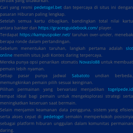
terbaik yang ditawarkan.
Cari yang resmi
pedetogel.bet
dan tepercaya di situs ini denga
pasaran Hiburan paling lengkap.
Setelah semua kartu dibagikan, bandingkan total nilai kartu
antara banker dan
https://gracesguidebook.com/
player.
Terdapat
https://kampuspoker.net/
taruhan over-under, menebak
berapa ronde dalam pertandingan.
Sebelum menentukan taruhan, langkah pertama adalah
slot
online
memilih situs judi Kontes daring terpercaya.
Mereka punya opsi penarikan otomatis
Novaslo88
untuk membua
pemain lebih nyaman.
Setiap pasar punya jadwal
Sabatoto
undian berbeda,
memungkinkan pemain pilih sesuai keinginan.
Pilihan permainan yang bervariasi menjadikan
togelpede.id
tempat ideal bagi pemain untuk mengeksplorasi strategi serta
meningkatkan keseruan saat bermain.
Selain menjamin keamanan data pengguna, sistem yang efisien
serta akses cepat di
pedetogel
semakin memperkokoh posisiny
sebagai platform hiburan unggulan dalam komunitas permainan
daring.